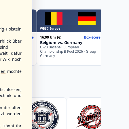
1
WBSC Europe
ig-Holstein
WBSC Europe
08:00 Uhr
(€)
16:00 Uhr
(€)
Box-Score
Box-Score
Lithuania 
rblick über
Spain
Belgium vs. Germany
U-23 Basebal
sind.
Championship
uropean
U-23 Baseball European
Germany
Pool 2026 - Group
Championship B Pool 2026 - Group
weit dafür
Germany
r Wiki noch
gen
möchte
schlossen,
echnik und
 der alten
tzt werden
, könnt ihr