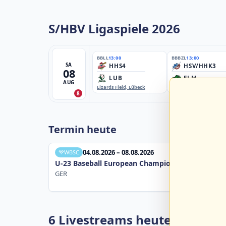
S/HBV Ligaspiele 2026
BBLL
13:00
BBBZL
13:00
SA
HHS4
HSV/HHK3
08
LUB
ELM
AUG
Lizards Field, Lübeck
EBE-Ballpark, Elmshorn
8
Termin heute
04.08.2026 – 08.08.2026
WBSC
U-23 Baseball European Championship B Pool 20
GER
6 Livestreams heute