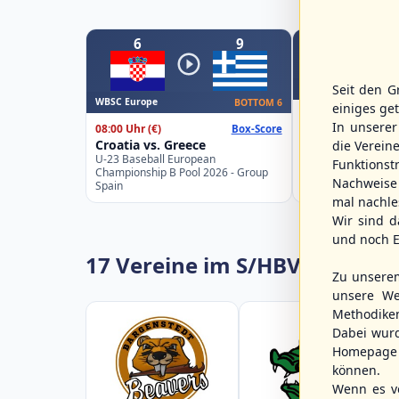
6
9
Seit den G
WBSC Europe
WBSC Europe
BOTTOM 6
einiges ge
11:30 Uhr
(€)
In unsere
08:00 Uhr
(€)
Box-Score
Switzerland vs. 
Croatia vs. Greece
die Verein
U-23 Baseball Eur
U-23 Baseball European
Championship B Po
Funktions
Championship B Pool 2026 - Group
Spain
Nachweise 
Spain
mal nachle
Wir sind d
und noch E
17 Vereine im S/HBV
Zu unsere
unsere We
Methodike
Dabei wur
Homepage 
können.
Wenn es vo