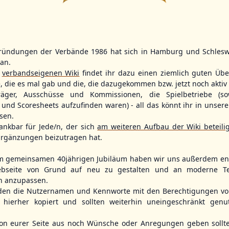
ründungen der Verbände 1986 hat sich in Hamburg und Schlesw
WBSC Europe
WBSC Europe
tan.
12:00 Uhr
(€)
15:00 Uhr
(€)
Box-Score
Box-Score
r
verbandseigenen Wiki
findet ihr dazu einen ziemlich guten Übe
Israel
Poland vs. Sweden
Slovakia vs. 
e, die es mal gab und die, die dazugekommen bzw. jetzt noch aktiv 
opean
U-23 Baseball European
U-23 Baseball E
ol 2026 - Group
Championship B Pool 2026 - Group
Championship B 
träger, Ausschüsse und Kommissionen, die Spielbetriebe (so
Germany
Spain
und Scoresheets aufzufinden waren) - all das könnt ihr in unsere
sen.
ankbar für Jede/n, der sich
am weiteren Aufbau der Wiki beteili
rgänzungen beizutragen hat.
m gemeinsamen 40jährigen Jubiläum haben wir uns außerdem ent
bseite von Grund auf neu zu gestalten und an moderne T
n anzupassen.
den die Nutzernamen und Kennworte mit den Berechtigungen von
hierher kopiert und sollten weiterhin uneingeschränkt genu
n eurer Seite aus noch Wünsche oder Anregungen geben sollte