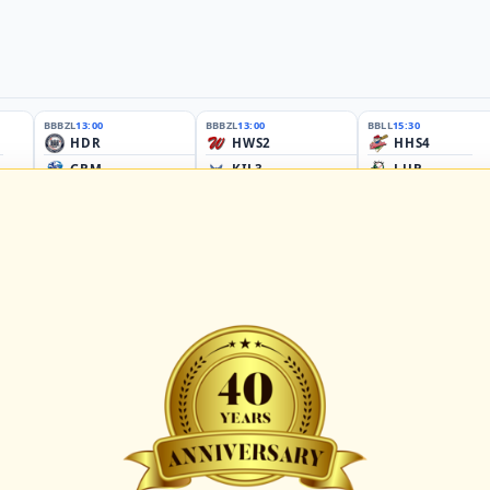
BBBZL
13:00
BBBZL
13:00
BBLL
15:30
HDR
HWS2
HHS4
GBM
KIL3
LUB
Sportplatz Am Elisenhain, Greifswald-Eldena
Förde Ballpark (Kilia-Sportplätze), Kiel
Lizards Field, Lübeck
26 - Group Germany