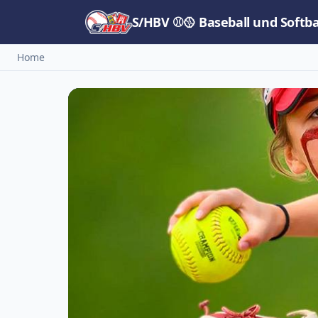
S/HBV ⚾🥎 Baseball und Softb
Home