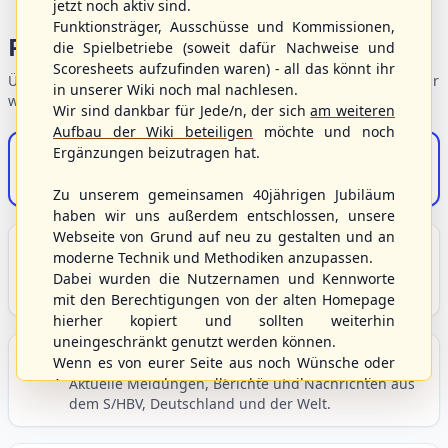
jetzt noch aktiv sind.
Funktionsträger, Ausschüsse und Kommissionen,
Portalbereiche
die Spielbetriebe (soweit dafür Nachweise und
Scoresheets aufzufinden waren) - all das könnt ihr
Übersicht der Verbandsbereiche – wählen Sie einen Einstieg für
in unserer Wiki noch mal nachlesen.
weiterführende Informationen.
Wir sind dankbar für Jede/n, der sich
am weiteren
Aufbau der Wiki beteiligen
möchte und noch
Ergänzungen beizutragen hat.
S/HBV-Shop
Der Onlineshop des S/HBV
Zu unserem gemeinsamen 40jährigen Jubiläum
haben wir uns außerdem entschlossen, unsere
Webseite von Grund auf neu zu gestalten und an
Unser Sport
moderne Technik und Methodiken anzupassen.
Grundlagen und Hintergründe zu Baseball, Softball
Dabei wurden die Nutzernamen und Kennworte
und Baseball5.
mit den Berechtigungen von der alten Homepage
hierher kopiert und sollten weiterhin
uneingeschränkt genutzt werden können.
Berichte und Neuigkeiten
Wenn es von eurer Seite aus noch Wünsche oder
Anregungen geben sollte, könnt ihr uns diese
Aktuelle Meldungen, Berichte und Nachrichten aus
dem S/HBV, Deutschland und der Welt.
gerne an die Verbandsadresse
info@shbvnet.de
schicken.