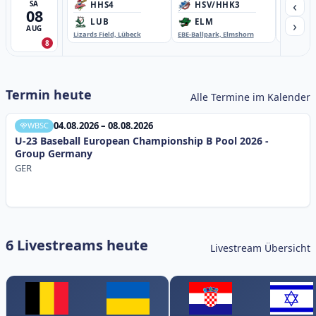
‹
SA
HHS4
HSV/HHK3
HD
08
›
LUB
ELM
GB
AUG
Lizards Field, Lübeck
EBE-Ballpark, Elmshorn
Sportplatz
8
Termin heute
Alle Termine im Kalender
04.08.2026 – 08.08.2026
WBSC
U-23 Baseball European Championship B Pool 2026 -
Group Germany
GER
6 Livestreams heute
Livestream Übersicht