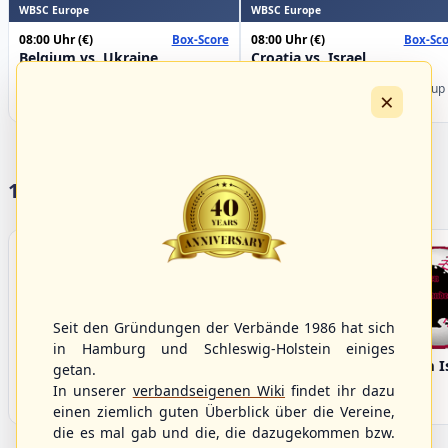
WBSC Europe
WBSC Europe
08:00 Uhr
(€)
08:00 Uhr
(€)
Box-Score
Box-Sco
Belgium vs. Ukraine
Croatia vs. Israel
U-23 Baseball European
U-23 Baseball European
Championship B Pool 2026 - Group
Championship B Pool 2026 - Group
×
Germany
Spain
17 Vereine im S/HBV
Seit den Gründungen der Verbände 1986 hat sich
in Hamburg und Schleswig-Holstein einiges
Bargenstedt
Elmshorn Alligators
Fehmarn I
getan.
Beavers
In unserer
verbandseigenen Wiki
findet ihr dazu
einen ziemlich guten Überblick über die Vereine,
die es mal gab und die, die dazugekommen bzw.