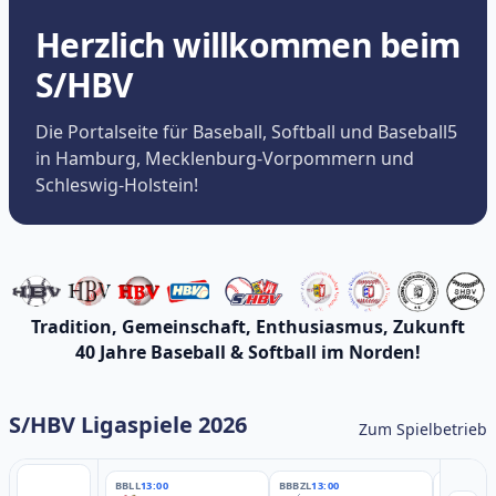
Herzlich willkommen beim
S/HBV
Die Portalseite für Baseball, Softball und Baseball5
in Hamburg, Mecklenburg-Vorpommern und
Schleswig-Holstein!
Tradition, Gemeinschaft, Enthusiasmus, Zukunft
40 Jahre Baseball & Softball im Norden!
S/HBV Ligaspiele 2026
Zum Spielbetrieb
BBLL
13:00
BBBZL
13:00
BBBZL
13: