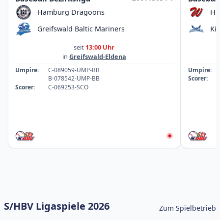
Hamburg Dragoons
Ho
Greifswald Baltic Mariners
Ki
seit
13:00 Uhr
in
Greifswald-Eldena
Umpire:
C-089059-UMP-BB
Umpire:
B-078542-UMP-BB
Scorer:
Scorer:
C-069253-SCO
S/HBV Ligaspiele 2026
Zum Spielbetrieb