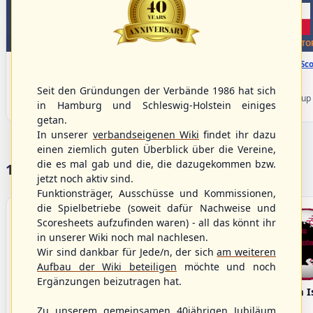
WBSC Europe
WBSC Europe
TOP 5
TO
11:30 Uhr
(€)
12:00 Uhr
(€)
Box-Score
Box-Sco
Slovakia vs. Switzerland
Belgium vs. Poland
U-23 Baseball European
U-23 Baseball European
Seit den Gründungen der Verbände 1986 hat sich
Championship B Pool 2026 - Group
Championship B Pool 2026 - Group
in Hamburg und Schleswig-Holstein einiges
Spain
Germany
getan.
In unserer
verbandseigenen Wiki
findet ihr dazu
einen ziemlich guten Überblick über die Vereine,
die es mal gab und die, die dazugekommen bzw.
17 Vereine im S/HBV
jetzt noch aktiv sind.
Funktionsträger, Ausschüsse und Kommissionen,
die Spielbetriebe (soweit dafür Nachweise und
Scoresheets aufzufinden waren) - all das könnt ihr
in unserer Wiki noch mal nachlesen.
Wir sind dankbar für Jede/n, der sich
am weiteren
Aufbau der Wiki beteiligen
möchte und noch
Ergänzungen beizutragen hat.
Bargenstedt
Elmshorn Alligators
Fehmarn I
Beavers
Zu unserem gemeinsamen 40jährigen Jubiläum