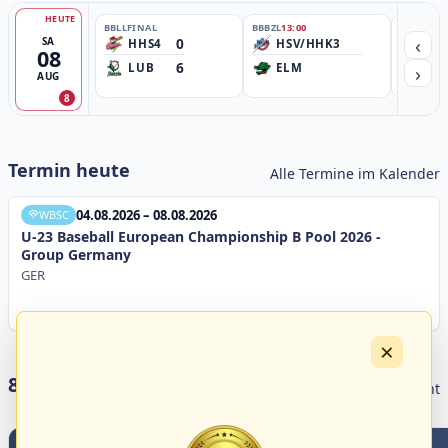
HEUTE
BBLL
FINAL
BBBZL
13:00
BBBZL
13:
‹
0
SA
HHS4
HSV/HHK3
HD
08
6
›
LUB
ELM
GB
AUG
8
Termin heute
Alle Termine im Kalender
04.08.2026 – 08.08.2026
WBSC
U-23 Baseball European Championship B Pool 2026 -
Group Germany
GER
×
8 Livestreams heute
Livestream Übersicht
4
0
3
1