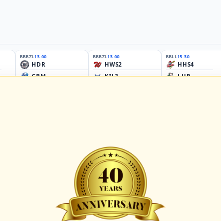
BBBZL
13:00
BBBZL
13:00
BBLL
15:30
HDR
HWS2
HHS4
GBM
KIL3
LUB
Sportplatz Am Elisenhain, Greifswald-Eldena
Förde Ballpark (Kilia-Sportplätze), Kiel
Lizards Field, Lübeck
26 - Group Germany