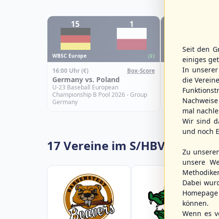
15
1
15
Seit den G
WBSC Europe
WBSC Europe
(F)
einiges ge
In unsere
16:00 Uhr
(€)
15:00 Uhr
(€)
Box-Score
Germany vs. Poland
Israel vs. Slova
die Verein
U-23 Baseball European
U-23 Baseball Eur
Funktions
Championship B Pool 2026 - Group
Championship B Po
Nachweise 
Germany
Spain
mal nachle
Wir sind d
und noch E
17 Vereine im S/HBV
Zu unsere
unsere We
Methodike
Dabei wur
Homepage 
können.
Wenn es vo