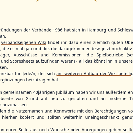
2
7
2
4
ründungen der Verbände 1986 hat sich in Hamburg und Schlesw
WBSC Europe
WBSC Europe
(F)
(F)
tan.
r
verbandseigenen Wiki
findet ihr dazu einen ziemlich guten Übe
12:00 Uhr
(€)
11:30 Uhr
(€)
Box-Score
Box-Score
kia
Sweden vs. Belgium
Türkiye vs. C
e, die es mal gab und die, die dazugekommen bzw. jetzt noch aktiv 
opean
U-23 Baseball European
U-23 Baseball E
träger, Ausschüsse und Kommissionen, die Spielbetriebe (so
ol 2026 - Group
Championship B Pool 2026 - Group
Championship B 
und Scoresheets aufzufinden waren) - all das könnt ihr in unsere
Germany
Spain
sen.
ankbar für Jede/n, der sich
am weiteren Aufbau der Wiki beteili
rgänzungen beizutragen hat.
m gemeinsamen 40jährigen Jubiläum haben wir uns außerdem ent
bseite von Grund auf neu zu gestalten und an moderne T
n anzupassen.
den die Nutzernamen und Kennworte mit den Berechtigungen von
hierher kopiert und sollten weiterhin uneingeschränkt genu
n eurer Seite aus noch Wünsche oder Anregungen geben sollte