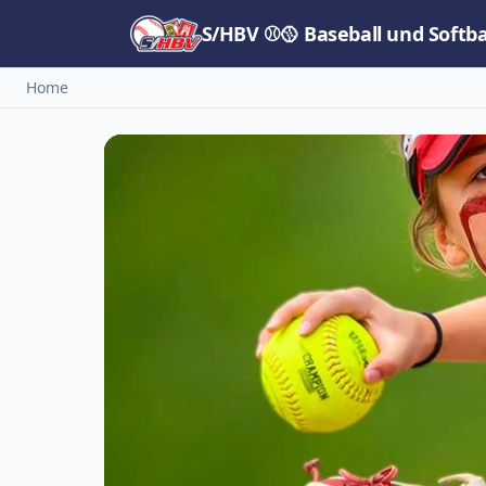
S/HBV ⚾🥎 Baseball und Softb
Home