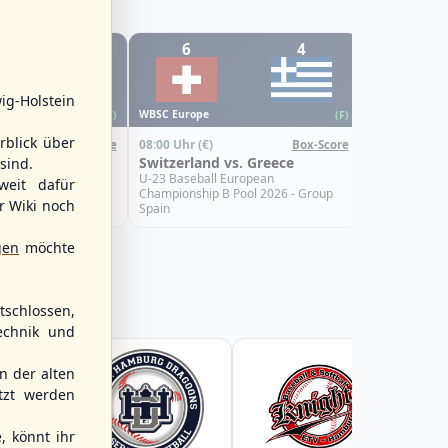
10
6
4
ig-Holstein
WBSC Europe
(F)
(F)
rblick über
08:00 Uhr
(€)
Box-Score
Box-Score
roatia
Switzerland vs. Greece
sind.
uropean
U-23 Baseball European
weit dafür
Pool 2026 - Group
Championship B Pool 2026 - Group
r Wiki noch
Spain
gen
möchte
schlossen,
echnik und
 der alten
tzt werden
, könnt ihr