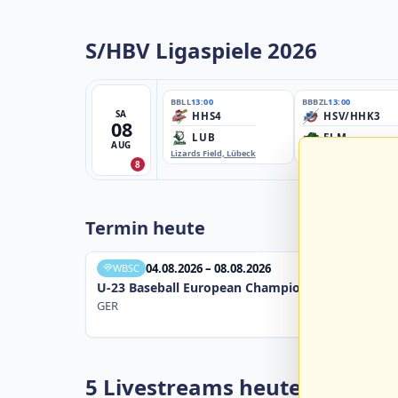
S/HBV Ligaspiele 2026
BBLL
13:00
BBBZL
13:00
SA
HHS4
HSV/HHK3
08
LUB
ELM
AUG
Lizards Field, Lübeck
EBE-Ballpark, Elmshorn
8
Termin heute
04.08.2026 – 08.08.2026
WBSC
U-23 Baseball European Championship B Pool 20
GER
5 Livestreams heute