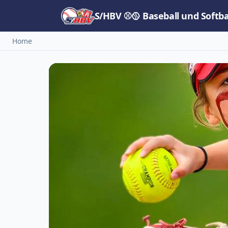
S/HBV ⚾🥎 Baseball und Softb
Home