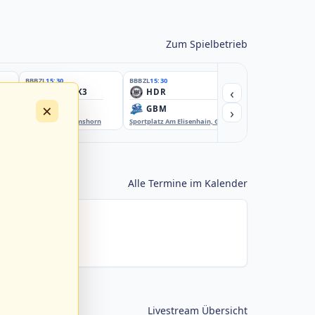
Zum Spielbetrieb
BBBZL
15:30
BBBZL
15:30
BBBZL
15:30
‹
HSV/HHK3
HDR
HWS2
×
›
ELM
GBM
KIL3
EBE-Ballpark, Elmshorn
Sportplatz Am Elisenhain, Greifswald-Eldena
Förde Ballpark (Kilia-Spor
Alle Termine im Kalender
Livestream Übersicht