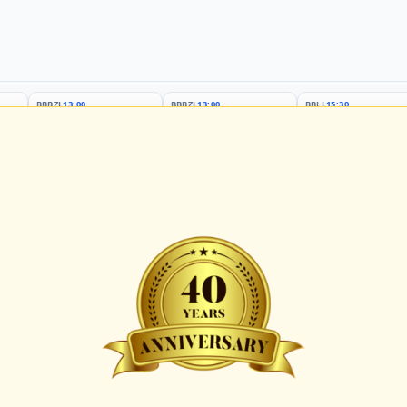
BBBZL
13:00
BBBZL
13:00
BBLL
15:30
HDR
HWS2
HHS4
GBM
KIL3
LUB
Sportplatz Am Elisenhain, Greifswald-Eldena
Förde Ballpark (Kilia-Sportplätze), Kiel
Lizards Field, Lübeck
26 - Group Germany