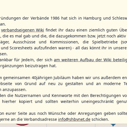
ründungen der Verbände 1986 hat sich in Hamburg und Schlesw
tan.
WBSC Europe
WBSC Europe
r
verbandseigenen Wiki
findet ihr dazu einen ziemlich guten Übe
e, die es mal gab und die, die dazugekommen bzw. jetzt noch aktiv 
11:30 Uhr
(€)
12:00 Uhr
(€)
Box-Score
Box-Score
ece
Switzerland vs. Israel
Poland vs. S
träger, Ausschüsse und Kommissionen, die Spielbetriebe (so
opean
U-23 Baseball European
U-23 Baseball E
und Scoresheets aufzufinden waren) - all das könnt ihr in unsere
ol 2026 - Group
Championship B Pool 2026 - Group
Championship B 
sen.
Spain
Germany
ankbar für Jede/n, der sich
am weiteren Aufbau der Wiki beteili
rgänzungen beizutragen hat.
m gemeinsamen 40jährigen Jubiläum haben wir uns außerdem ent
bseite von Grund auf neu zu gestalten und an moderne T
n anzupassen.
den die Nutzernamen und Kennworte mit den Berechtigungen von
hierher kopiert und sollten weiterhin uneingeschränkt genu
n eurer Seite aus noch Wünsche oder Anregungen geben sollte
gerne an die Verbandsadresse
info@shbvnet.de
schicken.