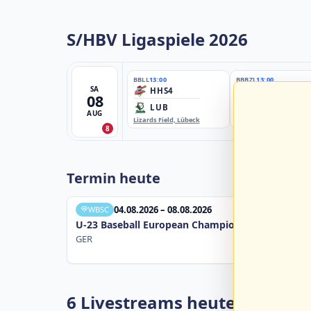
S/HBV Ligaspiele 2026
BBLL
13:00
BBBZL
13:00
SA
HHS4
HSV/HHK3
08
LUB
ELM
AUG
Lizards Field, Lübeck
EBE-Ballpark, Elmshorn
8
Termin heute
04.08.2026 – 08.08.2026
WBSC
U-23 Baseball European Championship B Pool 20
GER
6 Livestreams heute