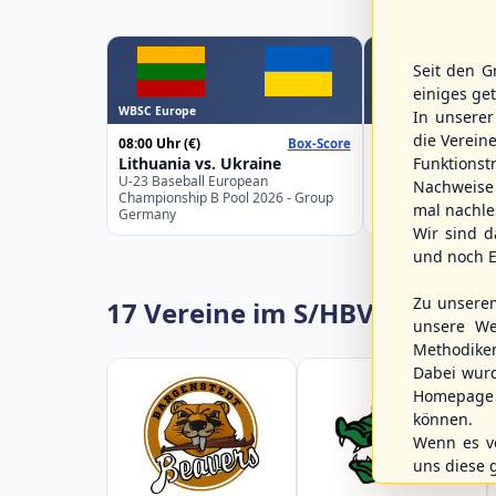
Seit den G
einiges ge
WBSC Europe
WBSC Europe
In unsere
die Verein
08:00 Uhr
(€)
08:00 Uhr
(€)
Box-Score
Lithuania vs. Ukraine
Croatia vs. Gre
Funktions
U-23 Baseball European
U-23 Baseball Eur
Nachweise 
Championship B Pool 2026 - Group
Championship B Po
mal nachle
Germany
Spain
Wir sind d
und noch E
Zu unsere
17 Vereine im S/HBV
unsere We
Methodike
Dabei wur
Homepage 
können.
Wenn es vo
uns diese 