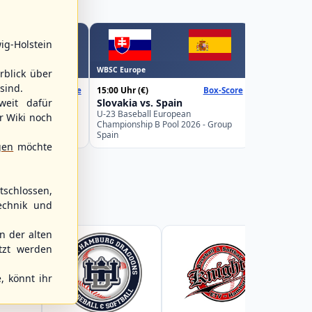
ig-Holstein
WBSC Europe
WBSC Europe
rblick über
16:00 Uhr
(€)
sind.
15:00 Uhr
(€)
Box-Score
Box-Score
Belgium v
weden
Slovakia vs. Spain
weit dafür
U-23 Basebal
Championship
uropean
U-23 Baseball European
r Wiki noch
Germany
Pool 2026 - Group
Championship B Pool 2026 - Group
Spain
gen
möchte
schlossen,
echnik und
 der alten
tzt werden
, könnt ihr