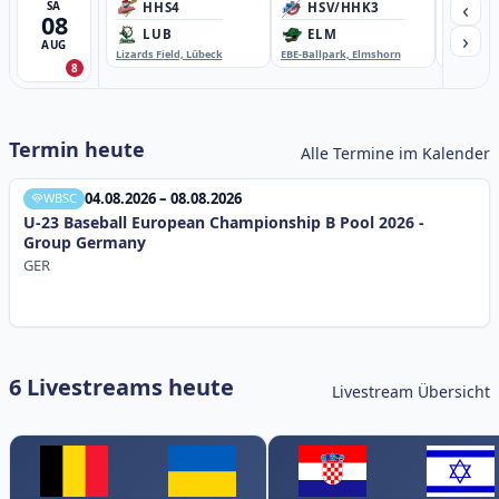
‹
SA
HHS4
HSV/HHK3
HD
08
›
LUB
ELM
GB
AUG
Lizards Field, Lübeck
EBE-Ballpark, Elmshorn
Sportplatz
8
Termin heute
Alle Termine im Kalender
04.08.2026 – 08.08.2026
WBSC
U-23 Baseball European Championship B Pool 2026 -
Group Germany
GER
6 Livestreams heute
Livestream Übersicht