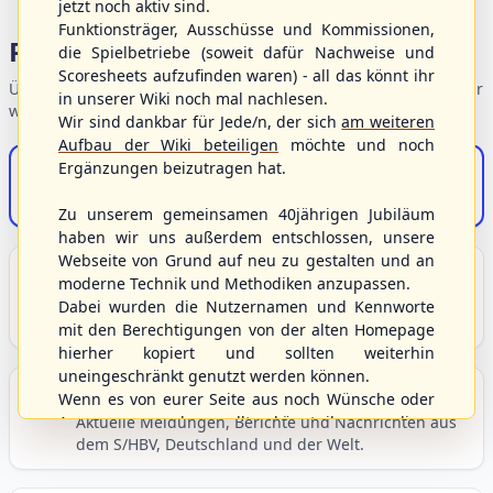
jetzt noch aktiv sind.
Funktionsträger, Ausschüsse und Kommissionen,
Portalbereiche
die Spielbetriebe (soweit dafür Nachweise und
Scoresheets aufzufinden waren) - all das könnt ihr
Übersicht der Verbandsbereiche – wählen Sie einen Einstieg für
in unserer Wiki noch mal nachlesen.
weiterführende Informationen.
Wir sind dankbar für Jede/n, der sich
am weiteren
Aufbau der Wiki beteiligen
möchte und noch
Ergänzungen beizutragen hat.
S/HBV-Shop
Der Onlineshop des S/HBV
Zu unserem gemeinsamen 40jährigen Jubiläum
haben wir uns außerdem entschlossen, unsere
Webseite von Grund auf neu zu gestalten und an
Unser Sport
moderne Technik und Methodiken anzupassen.
Grundlagen und Hintergründe zu Baseball, Softball
Dabei wurden die Nutzernamen und Kennworte
und Baseball5.
mit den Berechtigungen von der alten Homepage
hierher kopiert und sollten weiterhin
uneingeschränkt genutzt werden können.
Berichte und Neuigkeiten
Wenn es von eurer Seite aus noch Wünsche oder
Anregungen geben sollte, könnt ihr uns diese
Aktuelle Meldungen, Berichte und Nachrichten aus
dem S/HBV, Deutschland und der Welt.
gerne an die Verbandsadresse
info@shbvnet.de
schicken.