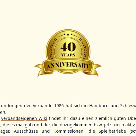
Scorer:
B-
BBBZL
13:00
BBBZL
13:00
BBLL
15:30
HDR
HWS2
HHS4
GBM
KIL3
LUB
Sportplatz Am Elisenhain, Greifswald-Eldena
Förde Ballpark (Kilia-Sportplätze), Kiel
Lizards Field, Lübeck
ründungen der Verbände 1986 hat sich in Hamburg und Schlesw
tan.
26 - Group Germany
r
verbandseigenen Wiki
findet ihr dazu einen ziemlich guten Übe
e, die es mal gab und die, die dazugekommen bzw. jetzt noch aktiv 
träger, Ausschüsse und Kommissionen, die Spielbetriebe (so