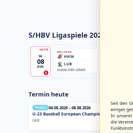
S/HBV Ligaspiele 2026
HEUTE
BBLL
13:00
BBBZL
13:00
SA
HHS4
HSV/HHK3
08
LUB
ELM
AUG
Lizards Field, Lübeck
EBE-Ballpark, Elmshorn
8
Termin heute
Seit den G
04.08.2026 – 08.08.2026
WBSC
einiges ge
U-23 Baseball European Championship B Pool 20
In unsere
GER
die Verein
Funktions