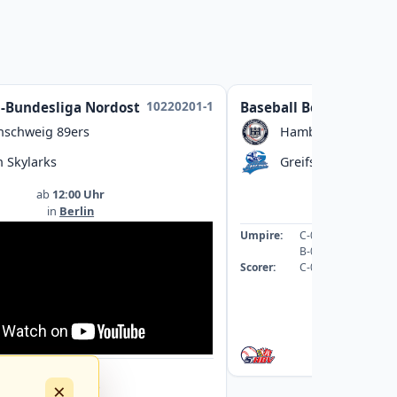
10220201-1
l-Bundesliga Nordost
Baseball Bezirksliga
nschweig 89ers
Hamburg Dragoon
n Skylarks
Greifswald Baltic M
ab
12:00 Uhr
ab
13:00
in
Berlin
in
Greifswal
Umpire:
C-089059-UMP-BB
B-078542-UMP-BB
Scorer:
C-069253-SCO
: A-043363-UMP-BB
×
: A-040088-UMP-BB