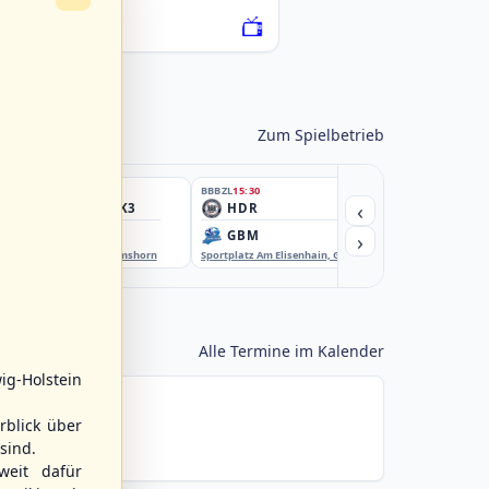
076222-SCO
Zum Spielbetrieb
BBBZL
15:30
BBBZL
15:30
BBBZL
15:30
‹
HSV/HHK3
HDR
HWS2
›
ELM
GBM
KIL3
EBE-Ballpark, Elmshorn
Sportplatz Am Elisenhain, Greifswald-Eldena
Förde Ballpark (Kilia-Spor
Alle Termine im Kalender
ig-Holstein
rblick über
sind.
weit dafür