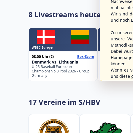
Nachweise 
mal nachle
8 Livestreams heute
Wir sind d
und noch E
Zu unsere
unsere We
Methodike
WBSC Europe
WBSC Europe
Dabei wur
08:00 Uhr
(€)
08:00 Uhr
(€)
Box-Score
Homepage 
Denmark vs. Lithuania
Türkiye vs. Gre
können.
U-23 Baseball European
U-23 Baseball Eur
Wenn es vo
Championship B Pool 2026 - Group
Championship B Po
Germany
Spain
uns diese 
17 Vereine im S/HBV