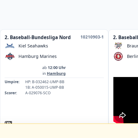
10210903-1
2. Baseball-Bundesliga Nord
2. Basebal
Kiel Seahawks
Brau
Hamburg Marines
Berli
ab
12:00 Uhr
in
Hamburg
Umpire:
HP: B-032462-UMP-BB
1B: A-050015-UMP-BB
Scorer:
A-029076-SCO
Umpire:
1B
HP