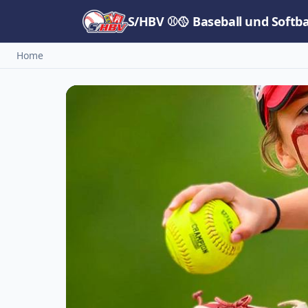
S/HBV ⚾🥎 Baseball und Softb
Home