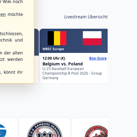
r Wiki noch
gen
möchte
Livestream Übersicht
schlossen,
echnik und
WBSC Europe
WBSC Europe
 der alten
15:00 Uhr
(€)
12:00 Uhr
(€)
Box-Score
Spain vs. I
tzt werden
Belgium vs. Poland
U-23 Basebal
ks vs.
Championship
U-23 Baseball European
 89ers
, könnt ihr
Spain
Championship B Pool 2026 - Group
desliga Nordost
Germany