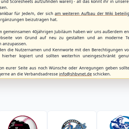
und Scoresheets aufzufinden waren) - all das könnt ihr in unsere
sen.
ankbar für Jede/n, der sich
am weiteren Aufbau der Wiki beteili
rgänzungen beizutragen hat.
m gemeinsamen 40jährigen Jubiläum haben wir uns außerdem ent
bseite von Grund auf neu zu gestalten und an moderne T
n anzupassen.
WBSC Europe
Spielbetrieb
den die Nutzernamen und Kennworte mit den Berechtigungen von
11:30 Uhr
(€)
Box-Score
Box-Score
hierher kopiert und sollten weiterhin uneingeschränkt genu
12:00 Uhr
ece
Slovakia vs. Switzerland
Berlin Skylar
opean
U-23 Baseball European
Braunschweig
n eurer Seite aus noch Wünsche oder Anregungen geben sollte
ol 2026 - Group
Championship B Pool 2026 - Group
2. Baseball-Bun
Spain
gerne an die Verbandsadresse
info@shbvnet.de
schicken.