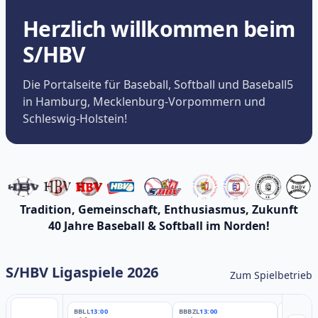
Herzlich willkommen beim
S/HBV
Die Portalseite für Baseball, Softball und Baseball5
in Hamburg, Mecklenburg-Vorpommern und
Schleswig-Holstein!
Tradition, Gemeinschaft, Enthusiasmus, Zukunft
40 Jahre Baseball & Softball im Norden!
S/HBV Ligaspiele 2026
Zum Spielbetrieb
BBLL
13:00
BBBZL
13:00
BBBZL
13: