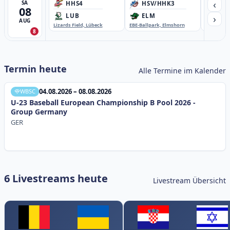
‹
SA
HHS4
HSV/HHK3
HD
08
›
LUB
ELM
GB
AUG
Lizards Field, Lübeck
EBE-Ballpark, Elmshorn
Sportplatz
8
Termin heute
Alle Termine im Kalender
04.08.2026 – 08.08.2026
WBSC
U-23 Baseball European Championship B Pool 2026 -
Group Germany
GER
6 Livestreams heute
Livestream Übersicht