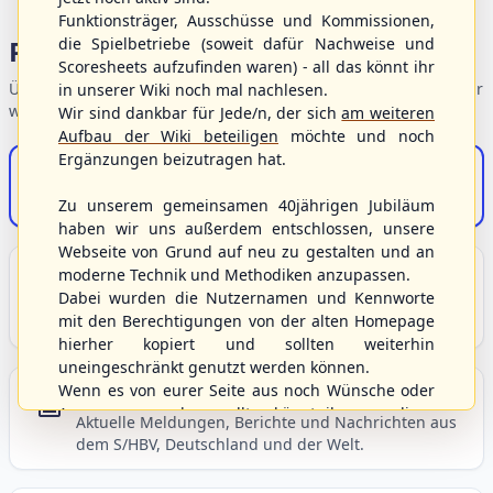
Funktionsträger, Ausschüsse und Kommissionen,
die Spielbetriebe (soweit dafür Nachweise und
Portalbereiche
Scoresheets aufzufinden waren) - all das könnt ihr
Übersicht der Verbandsbereiche – wählen Sie einen Einstieg für
in unserer Wiki noch mal nachlesen.
weiterführende Informationen.
Wir sind dankbar für Jede/n, der sich
am weiteren
Aufbau der Wiki beteiligen
möchte und noch
Ergänzungen beizutragen hat.
S/HBV-Shop
Der Onlineshop des S/HBV
Zu unserem gemeinsamen 40jährigen Jubiläum
haben wir uns außerdem entschlossen, unsere
Webseite von Grund auf neu zu gestalten und an
Unser Sport
moderne Technik und Methodiken anzupassen.
Dabei wurden die Nutzernamen und Kennworte
Grundlagen und Hintergründe zu Baseball, Softball
mit den Berechtigungen von der alten Homepage
und Baseball5.
hierher kopiert und sollten weiterhin
uneingeschränkt genutzt werden können.
Wenn es von eurer Seite aus noch Wünsche oder
Berichte und Neuigkeiten
Anregungen geben sollte, könnt ihr uns diese
Aktuelle Meldungen, Berichte und Nachrichten aus
gerne an die Verbandsadresse
info@shbvnet.de
dem S/HBV, Deutschland und der Welt.
schicken.