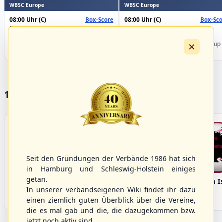
WBSC Europe
WBSC Europe
08:00 Uhr
(€)
08:00 Uhr
(€)
Box-Score
Box-Sco
Belgium vs. Ukraine
Croatia vs. Israel
U-23 Baseball European
U-23 Baseball European
×
Championship B Pool 2026 - Group
Championship B Pool 2026 - Group
Germany
Spain
17 Vereine im S/HBV
Seit den Gründungen der Verbände 1986 hat sich
in Hamburg und Schleswig-Holstein einiges
getan.
Bargenstedt
Elmshorn Alligators
Fehmarn I
In unserer
verbandseigenen Wiki
findet ihr dazu
Beavers
einen ziemlich guten Überblick über die Vereine,
die es mal gab und die, die dazugekommen bzw.
jetzt noch aktiv sind.