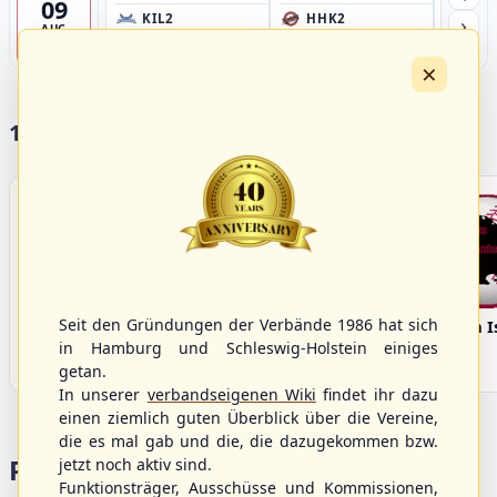
09
›
KIL2
HHK2
HH
AUG
Förde Ballpark (Kilia-Sportplätze), Kiel
Ballpark Langenhorst, Hamburg
Ballpark 
4
×
17 Vereine im S/HBV
Seit den Gründungen der Verbände 1986 hat sich
Bargenstedt
Elmshorn Alligators
Fehmarn I
Beavers
in Hamburg und Schleswig-Holstein einiges
getan.
In unserer
verbandseigenen Wiki
findet ihr dazu
einen ziemlich guten Überblick über die Vereine,
die es mal gab und die, die dazugekommen bzw.
Portalbereiche
jetzt noch aktiv sind.
Funktionsträger, Ausschüsse und Kommissionen,