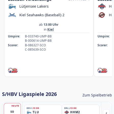
Lütjensee Lakers
Ha
Kiel Seahawks (Baseball) 2
Ha
ab
13:00 Uhr
in
Kiel
Umpire:
B-033740-UMP-BB
Umpire:
B-000614-UMP-BB
Scorer:
B-086327-SCO
Scorer:
C-085639-SCO
S/HBV Ligaspiele 2026
Zum Spielbetrieb
HEUTE
BBVL
13:00
BBLL
13:00
BBLL
15:30
‹
SO
TLU
HHM2
HH