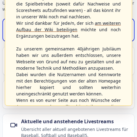
Übersicht der Verbandsbereiche – wählen Sie einen Einstieg für
die Spielbetriebe (soweit dafür Nachweise und
weiterführende Informationen.
Scoresheets aufzufinden waren) - all das könnt ihr
in unserer Wiki noch mal nachlesen.
Wir sind dankbar für Jede/n, der sich
am weiteren
S/HBV-Shop
Aufbau der Wiki beteiligen
möchte und noch
Der Onlineshop des S/HBV
Ergänzungen beizutragen hat.
Zu unserem gemeinsamen 40jährigen Jubiläum
Unser Sport
haben wir uns außerdem entschlossen, unsere
Webseite von Grund auf neu zu gestalten und an
Grundlagen und Hintergründe zu Baseball, Softball
moderne Technik und Methodiken anzupassen.
und Baseball5.
Dabei wurden die Nutzernamen und Kennworte
mit den Berechtigungen von der alten Homepage
hierher kopiert und sollten weiterhin
Berichte und Neuigkeiten
uneingeschränkt genutzt werden können.
Aktuelle Meldungen, Berichte und Nachrichten aus
Wenn es von eurer Seite aus noch Wünsche oder
dem S/HBV, Deutschland und der Welt.
Anregungen geben sollte, könnt ihr uns diese
gerne an die Verbandsadresse
info@shbvnet.de
schicken.
Aktuelle und anstehende Livestreams
Übersicht aller aktuell angebotenen Livestreams für
Baseball, Softball und Baseball5.