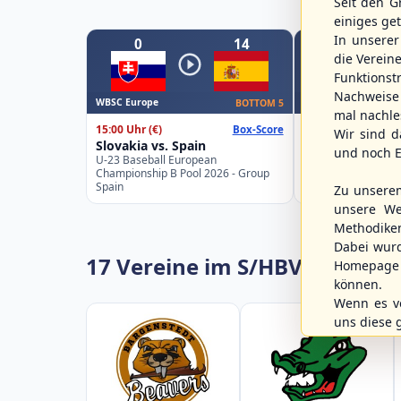
Seit den G
einiges ge
In unsere
0
14
0
die Verein
Funktions
Nachweise 
WBSC Europe
WBSC Europe
BOTTOM 5
mal nachle
15:00 Uhr
(€)
16:00 Uhr
(€)
Box-Score
Wir sind d
Slovakia vs. Spain
Belgium vs. Ge
und noch E
U-23 Baseball European
U-23 Baseball Eur
Championship B Pool 2026 - Group
Championship B Po
Spain
Germany
Zu unsere
unsere We
Methodike
Dabei wur
17 Vereine im S/HBV
Homepage 
können.
Wenn es vo
uns diese 