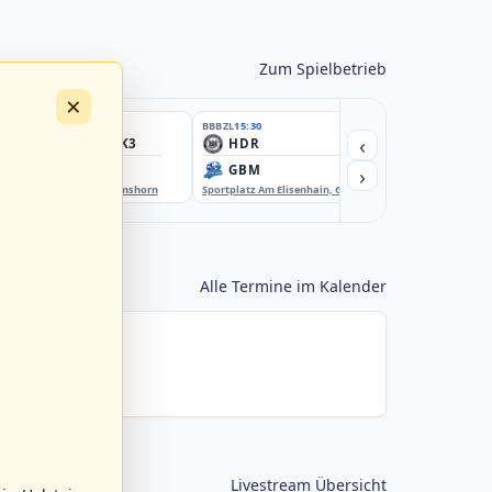
Zum Spielbetrieb
×
BBBZL
15:30
BBBZL
15:30
BBBZL
15:30
‹
HSV/HHK3
HDR
HWS2
›
ELM
GBM
KIL3
EBE-Ballpark, Elmshorn
Sportplatz Am Elisenhain, Greifswald-Eldena
Förde Ballpark (Kilia-Spor
Alle Termine im Kalender
Livestream Übersicht