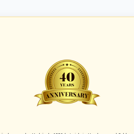
BBBZL
13:00
BBBZL
13:00
BBLL
15:30
HDR
HWS2
HHS4
GBM
KIL3
LUB
Sportplatz Am Elisenhain, Greifswald-Eldena
Förde Ballpark (Kilia-Sportplätze), Kiel
Lizards Field, Lübeck
26 - Group Germany