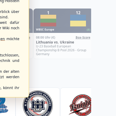
ig-Holstein
rblick über
12
1
12
6
sind.
WBSC Europe
weit dafür
r Wiki noch
08:00 Uhr
(€)
WBSC Europe
(F)
(F)
Croatia vs.
08:00 Uhr
(€)
Box-Score
Box-Score
U-23 Basebal
gen
möchte
s. Israel
Lithuania vs. Ukraine
Championship
Spain
uropean
U-23 Baseball European
Pool 2026 - Group
Championship B Pool 2026 - Group
Germany
schlossen,
echnik und
 der alten
tzt werden
, könnt ihr