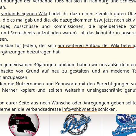
ründungen der Verbände 1986 hat sich in Hamburg und Schlesw
tan.
r
verbandseigenen Wiki
findet ihr dazu einen ziemlich guten Übe
6
2
11
2
e, die es mal gab und die, die dazugekommen bzw. jetzt noch aktiv 
träger, Ausschüsse und Kommissionen, die Spielbetriebe (so
und Scoresheets aufzufinden waren) - all das könnt ihr in unsere
WBSC Europe
WBSC Europe
BOTTOM 5
(F)
sen.
12:00 Uhr
(€)
11:30 Uhr
(€)
Box-Score
Box-Score
ankbar für Jede/n, der sich
am weiteren Aufbau der Wiki beteili
rmany
Poland vs. Sweden
Switzerland v
rgänzungen beizutragen hat.
opean
U-23 Baseball European
U-23 Baseball E
ol 2026 - Group
Championship B Pool 2026 - Group
Championship B 
Germany
Spain
m gemeinsamen 40jährigen Jubiläum haben wir uns außerdem ent
bseite von Grund auf neu zu gestalten und an moderne T
n anzupassen.
den die Nutzernamen und Kennworte mit den Berechtigungen von
hierher kopiert und sollten weiterhin uneingeschränkt genu
n eurer Seite aus noch Wünsche oder Anregungen geben sollte
gerne an die Verbandsadresse
info@shbvnet.de
schicken.