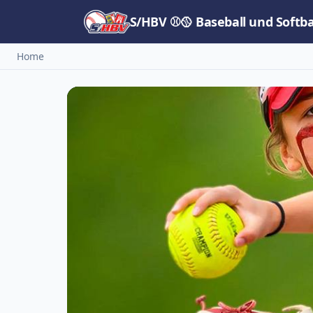
S/HBV ⚾🥎 Baseball und Softb
Home