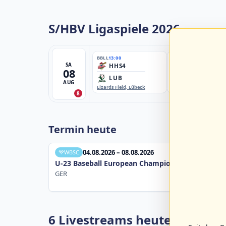
S/HBV Ligaspiele 2026
BBLL
13:00
BBBZL
13:00
SA
HHS4
HSV/HHK3
08
LUB
ELM
AUG
Lizards Field, Lübeck
EBE-Ballpark, Elmshorn
8
Termin heute
04.08.2026 – 08.08.2026
WBSC
U-23 Baseball European Championship B Pool 20
GER
6 Livestreams heute