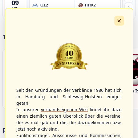
09
›
KIL2
HHK2
HH
AUG
Förde Ballpark (Kilia-Sportplätze), Kiel
Ballpark Langenhorst, Hamburg
Ballpark 
4
×
17 Vereine im S/HBV
Seit den Gründungen der Verbände 1986 hat sich
Bargenstedt
Elmshorn Alligators
Fehmarn I
Beavers
in Hamburg und Schleswig-Holstein einiges
getan.
In unserer
verbandseigenen Wiki
findet ihr dazu
einen ziemlich guten Überblick über die Vereine,
die es mal gab und die, die dazugekommen bzw.
Portalbereiche
jetzt noch aktiv sind.
Funktionsträger, Ausschüsse und Kommissionen,