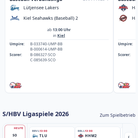
Lütjensee Lakers
Ha
Kiel Seahawks (Baseball) 2
Ha
ab
13:00 Uhr
in
Kiel
Umpire:
B-033740-UMP-BB
Umpire:
B-000614-UMP-BB
Scorer:
B-086327-SCO
Scorer:
C-085639-SCO
S/HBV Ligaspiele 2026
Zum Spielbetrieb
HEUTE
BBVL
13:00
BBLL
13:00
BBLL
15:30
‹
SO
TLU
HHM2
HH