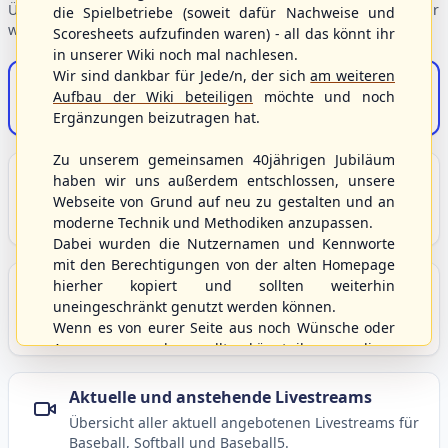
Übersicht der Verbandsbereiche – wählen Sie einen Einstieg für
die Spielbetriebe (soweit dafür Nachweise und
weiterführende Informationen.
Scoresheets aufzufinden waren) - all das könnt ihr
in unserer Wiki noch mal nachlesen.
Wir sind dankbar für Jede/n, der sich
am weiteren
S/HBV-Shop
Aufbau der Wiki beteiligen
möchte und noch
Der Onlineshop des S/HBV
Ergänzungen beizutragen hat.
Zu unserem gemeinsamen 40jährigen Jubiläum
Unser Sport
haben wir uns außerdem entschlossen, unsere
Webseite von Grund auf neu zu gestalten und an
Grundlagen und Hintergründe zu Baseball, Softball
moderne Technik und Methodiken anzupassen.
und Baseball5.
Dabei wurden die Nutzernamen und Kennworte
mit den Berechtigungen von der alten Homepage
hierher kopiert und sollten weiterhin
Berichte und Neuigkeiten
uneingeschränkt genutzt werden können.
Aktuelle Meldungen, Berichte und Nachrichten aus
Wenn es von eurer Seite aus noch Wünsche oder
dem S/HBV, Deutschland und der Welt.
Anregungen geben sollte, könnt ihr uns diese
gerne an die Verbandsadresse
info@shbvnet.de
schicken.
Aktuelle und anstehende Livestreams
Übersicht aller aktuell angebotenen Livestreams für
Baseball, Softball und Baseball5.