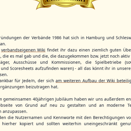
BBLL
15:30
BBVL
16:30
HHM2
TLU
ründungen der Verbände 1986 hat sich in Hamburg und Schlesw
HHK2
KIL2
tan.
, Hamburg
Ballpark Langenhorst, Hamburg
Förde Ballpark (Kilia-Sportplätze), Kiel
r
verbandseigenen Wiki
findet ihr dazu einen ziemlich guten Übe
e, die es mal gab und die, die dazugekommen bzw. jetzt noch aktiv 
träger, Ausschüsse und Kommissionen, die Spielbetriebe (so
und Scoresheets aufzufinden waren) - all das könnt ihr in unsere
sen.
ankbar für Jede/n, der sich
am weiteren Aufbau der Wiki beteili
rgänzungen beizutragen hat.
m gemeinsamen 40jährigen Jubiläum haben wir uns außerdem ent
bseite von Grund auf neu zu gestalten und an moderne T
n anzupassen.
den die Nutzernamen und Kennworte mit den Berechtigungen von
hierher kopiert und sollten weiterhin uneingeschränkt genu
Fehmarn Islanders
Flensburg Baltics
Greifswald 
Mariner