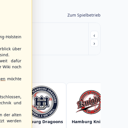
Zum Spielbetrieb
‹
ig-Holstein
›
rblick über
sind.
weit dafür
r Wiki noch
gen
möchte
schlossen,
echnik und
 der alten
tzt werden
Baltic
Hamburg Dragoons
Hamburg Knights
Ha
s