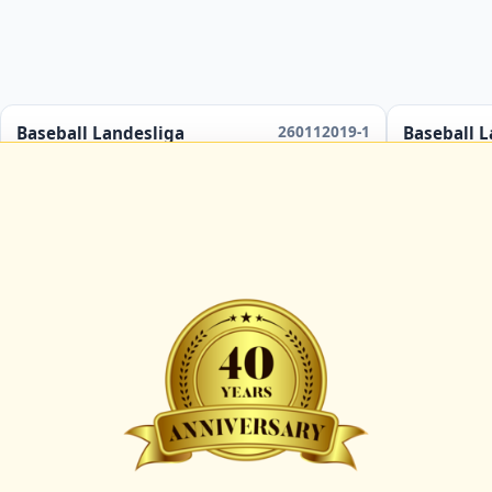
260112019-1
Baseball Landesliga
Baseball L
Hamburg Marines 2
Hamb
Hamburg Knights 2
Hamb
ab
13:00 Uhr
in
Hamburg
Umpire:
C-091912-UMP-BB
Umpire:
C-
B-044115-UMP-BB
B-
Scorer:
A-069201-SCO
Scorer:
A-