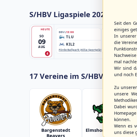
S/HBV Ligaspiele 2026
Seit den G
einiges ge
HEUTE
BBVL
13:00
BBLL
13:00
In unsere
SO
TLU
HHM2
09
die Verein
KIL2
HHK2
AUG
Funktions
Förde Ballpark (Kilia-Sportplätze), Kiel
Ballpark Langenhorst
4
Nachweise 
mal nachle
Wir sind d
17 Vereine im S/HBV
und noch E
Zu unsere
unsere We
Methodike
Dabei wur
Homepage 
können.
Wenn es vo
Bargenstedt
Elmshorn Alligators
uns diese 
Beavers