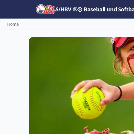
S/HBV ⚾🥎 Baseball und Softb
Home