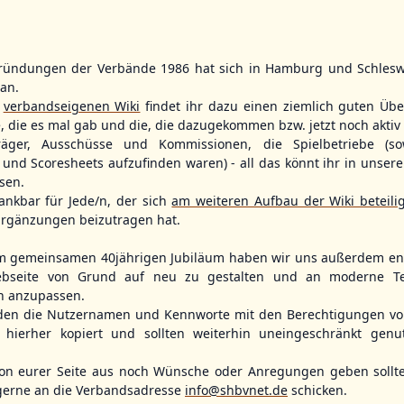
ründungen der Verbände 1986 hat sich in Hamburg und Schlesw
tan.
BBLL
15:30
BBVL
16:30
r
verbandseigenen Wiki
findet ihr dazu einen ziemlich guten Übe
HHM2
TLU
e, die es mal gab und die, die dazugekommen bzw. jetzt noch aktiv 
HHK2
KIL2
träger, Ausschüsse und Kommissionen, die Spielbetriebe (so
, Hamburg
Ballpark Langenhorst, Hamburg
Förde Ballpark (Kilia-Sportplätze), Kiel
und Scoresheets aufzufinden waren) - all das könnt ihr in unsere
sen.
ankbar für Jede/n, der sich
am weiteren Aufbau der Wiki beteili
rgänzungen beizutragen hat.
m gemeinsamen 40jährigen Jubiläum haben wir uns außerdem ent
bseite von Grund auf neu zu gestalten und an moderne T
n anzupassen.
den die Nutzernamen und Kennworte mit den Berechtigungen von
hierher kopiert und sollten weiterhin uneingeschränkt genu
n eurer Seite aus noch Wünsche oder Anregungen geben sollte
Fehmarn Islanders
Flensburg Baltics
Greifswald 
gerne an die Verbandsadresse
info@shbvnet.de
schicken.
Mariner