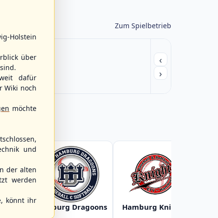
Zum Spielbetrieb
ig-Holstein
rblick über
‹
sind.
›
weit dafür
r Wiki noch
gen
möchte
schlossen,
echnik und
 der alten
tzt werden
, könnt ihr
Baltic
Hamburg Dragoons
Hamburg Knights
Ha
s