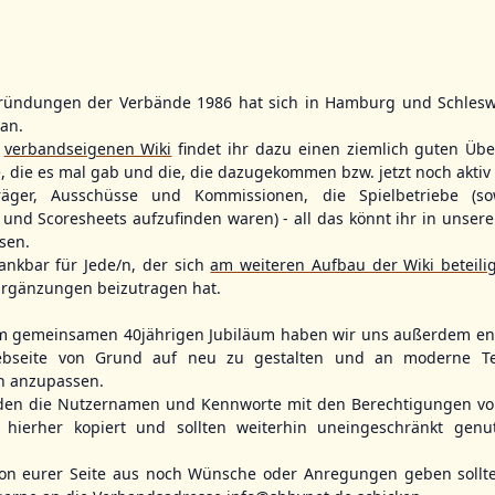
ründungen der Verbände 1986 hat sich in Hamburg und Schlesw
WBSC Europe
WBSC Europe
tan.
11:30 Uhr
(€)
12:00 Uhr
(€)
Box-Score
Box-Score
r
verbandseigenen Wiki
findet ihr dazu einen ziemlich guten Übe
ece
Switzerland vs. Israel
Poland vs. S
e, die es mal gab und die, die dazugekommen bzw. jetzt noch aktiv 
opean
U-23 Baseball European
U-23 Baseball E
träger, Ausschüsse und Kommissionen, die Spielbetriebe (so
ol 2026 - Group
Championship B Pool 2026 - Group
Championship B 
Spain
Germany
und Scoresheets aufzufinden waren) - all das könnt ihr in unsere
sen.
ankbar für Jede/n, der sich
am weiteren Aufbau der Wiki beteili
rgänzungen beizutragen hat.
m gemeinsamen 40jährigen Jubiläum haben wir uns außerdem ent
bseite von Grund auf neu zu gestalten und an moderne T
n anzupassen.
den die Nutzernamen und Kennworte mit den Berechtigungen von
hierher kopiert und sollten weiterhin uneingeschränkt genu
n eurer Seite aus noch Wünsche oder Anregungen geben sollte