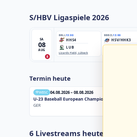
S/HBV Ligaspiele 2026
BBLL
13:00
BBBZL
13:00
SA
HHS4
HSV/HHK3
08
LUB
ELM
AUG
Lizards Field, Lübeck
EBE-Ballpark, Elmshorn
8
Termin heute
04.08.2026 – 08.08.2026
WBSC
U-23 Baseball European Championship B Pool 20
GER
6 Livestreams heute