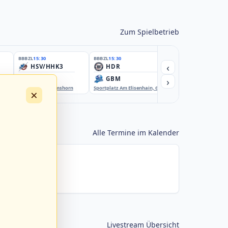
Zum Spielbetrieb
BBBZL
15:30
BBBZL
15:30
BBBZL
15:30
‹
HSV/HHK3
HDR
HWS2
›
ELM
GBM
KIL3
EBE-Ballpark, Elmshorn
Sportplatz Am Elisenhain, Greifswald-Eldena
Förde Ballpark (Kilia-Spor
×
Alle Termine im Kalender
Livestream Übersicht