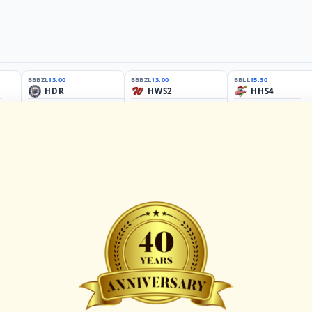
BBBZL
13:00
BBBZL
13:00
BBLL
15:30
HDR
HWS2
HHS4
GBM
KIL3
LUB
Sportplatz Am Elisenhain, Greifswald-Eldena
Förde Ballpark (Kilia-Sportplätze), Kiel
Lizards Field, Lübeck
26 - Group Germany