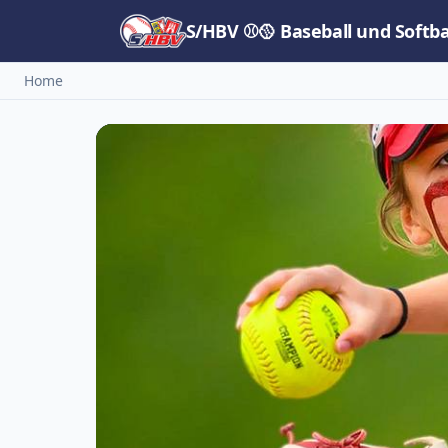
S/HBV ⚾🥎 Baseball und Softb
Home