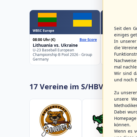
Seit den G
WBSC Europe
WBSC Europe
einiges ge
08:00 Uhr
(€)
08:00 Uhr
(€)
Box-Score
In unsere
Lithuania vs. Ukraine
Croatia vs. Gre
die Verein
U-23 Baseball European
U-23 Baseball Eur
Funktions
Championship B Pool 2026 - Group
Championship B Po
Germany
Spain
Nachweise 
mal nachle
Wir sind d
und noch E
17 Vereine im S/HBV
Zu unsere
unsere We
Methodike
Dabei wur
Homepage 
können.
Wenn es vo