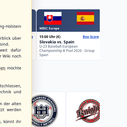
WBSC Europe
ig-Holstein
WBSC Europe
16:00 Uhr
(€)
15:00 Uhr
(€)
Box-Score
Box-Score
Belgium v
rblick über
weden
Slovakia vs. Spain
U-23 Basebal
sind.
Championship
uropean
U-23 Baseball European
weit dafür
Germany
Pool 2026 - Group
Championship B Pool 2026 - Group
Spain
r Wiki noch
gen
möchte
schlossen,
echnik und
 der alten
tzt werden
, könnt ihr