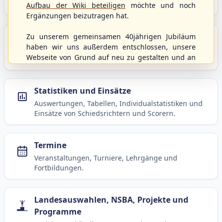
Baseball, Softball und Baseball5.
Aufbau der Wiki beteiligen
möchte und noch
Ergänzungen beizutragen hat.
Spielbetrieb
Zu unserem gemeinsamen 40jährigen Jubiläum
haben wir uns außerdem entschlossen, unsere
Ligen, Spielpläne, Statistiken und Informationen
Webseite von Grund auf neu zu gestalten und an
zum laufenden Spielbetrieb.
moderne Technik und Methodiken anzupassen.
Dabei wurden die Nutzernamen und Kennworte
mit den Berechtigungen von der alten Homepage
Statistiken und Einsätze
hierher kopiert und sollten weiterhin
Auswertungen, Tabellen, Individualstatistiken und
uneingeschränkt genutzt werden können.
Einsätze von Schiedsrichtern und Scorern.
Wenn es von eurer Seite aus noch Wünsche oder
Anregungen geben sollte, könnt ihr uns diese
gerne an die Verbandsadresse
info@shbvnet.de
Termine
schicken.
Veranstaltungen, Turniere, Lehrgänge und
Fortbildungen.
Landesauswahlen, NSBA, Projekte und
Programme