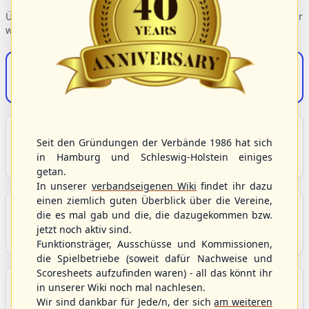
Übersicht der Verbandsbereiche – wählen Sie einen Einstieg für
weiterführende Informationen.
S/HBV-Shop
Der Onlineshop des S/HBV
Unser Sport
Seit den Gründungen der Verbände 1986 hat sich
Grundlagen und Hintergründe zu Baseball, Softball
in Hamburg und Schleswig-Holstein einiges
und Baseball5.
getan.
In unserer
verbandseigenen Wiki
findet ihr dazu
einen ziemlich guten Überblick über die Vereine,
Berichte und Neuigkeiten
die es mal gab und die, die dazugekommen bzw.
Aktuelle Meldungen, Berichte und Nachrichten aus
jetzt noch aktiv sind.
dem S/HBV, Deutschland und der Welt.
Funktionsträger, Ausschüsse und Kommissionen,
die Spielbetriebe (soweit dafür Nachweise und
Scoresheets aufzufinden waren) - all das könnt ihr
Aktuelle und anstehende Livestreams
in unserer Wiki noch mal nachlesen.
Übersicht aller aktuell angebotenen Livestreams für
Wir sind dankbar für Jede/n, der sich
am weiteren