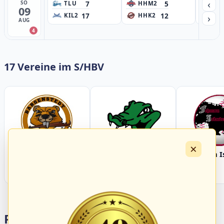
‹
7
5
SO
TLU
HHM2
HH
09
17
12
›
KIL2
HHK2
HH
AUG
4
17 Vereine im S/HBV
×
Bargenstedt
Elmshorn Alligators
Fehmarn I
Beavers
Portalbereiche