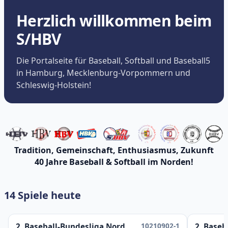
Herzlich willkommen beim
S/HBV
Die Portalseite für Baseball, Softball und Baseball5
in Hamburg, Mecklenburg-Vorpommern und
Schleswig-Holstein!
Tradition, Gemeinschaft, Enthusiasmus, Zukunft
40 Jahre Baseball & Softball im Norden!
14 Spiele heute
10210902-1
2. Baseball-Bundesliga Nord
2. Baseb