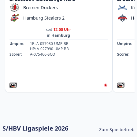
Bremen Dockers
Ki
Hamburg Stealers 2
Ha
seit
12:00 Uhr
in
Hamburg
Umpire:
1B: A-057080-UMP-BB
Umpire:
HP: A-027990-UMP-BB
Scorer:
A-075466-SCO
Scorer:
S/HBV Ligaspiele 2026
Zum Spielbetrieb