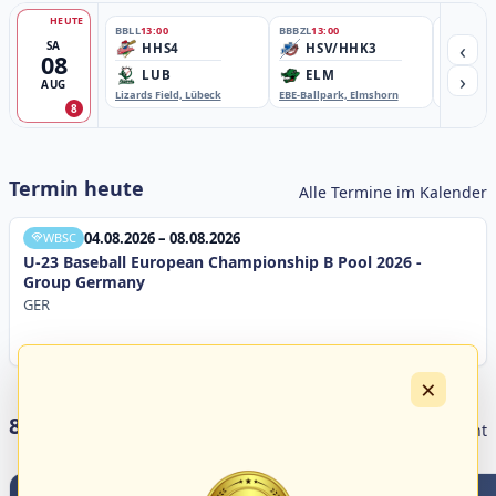
HEUTE
BBLL
13:00
BBBZL
13:00
BBBZL
13:
‹
SA
HHS4
HSV/HHK3
HD
08
›
LUB
ELM
GB
AUG
Lizards Field, Lübeck
EBE-Ballpark, Elmshorn
Sportplatz
8
Termin heute
Alle Termine im Kalender
04.08.2026 – 08.08.2026
WBSC
U-23 Baseball European Championship B Pool 2026 -
Group Germany
GER
×
8 Livestreams heute
Livestream Übersicht
0
0
2
0