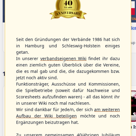
WBSC Europe
WBSC Europe
TOP 2
BOTTOM
11:30 Uhr
(€)
12:00 Uhr
(€)
Box-Score
Box-Sco
Slovakia vs. Switzerland
Belgium vs. Poland
U-23 Baseball European
U-23 Baseball European
Seit den Gründungen der Verbände 1986 hat sich
Championship B Pool 2026 - Group
Championship B Pool 2026 - Group
in Hamburg und Schleswig-Holstein einiges
Spain
Germany
getan.
In unserer
verbandseigenen Wiki
findet ihr dazu
einen ziemlich guten Überblick über die Vereine,
die es mal gab und die, die dazugekommen bzw.
17 Vereine im S/HBV
jetzt noch aktiv sind.
Funktionsträger, Ausschüsse und Kommissionen,
die Spielbetriebe (soweit dafür Nachweise und
Scoresheets aufzufinden waren) - all das könnt ihr
in unserer Wiki noch mal nachlesen.
Wir sind dankbar für Jede/n, der sich
am weiteren
Aufbau der Wiki beteiligen
möchte und noch
Ergänzungen beizutragen hat.
Bargenstedt
Elmshorn Alligators
Fehmarn I
Beavers
Zu unserem gemeinsamen 40jährigen Jubiläum