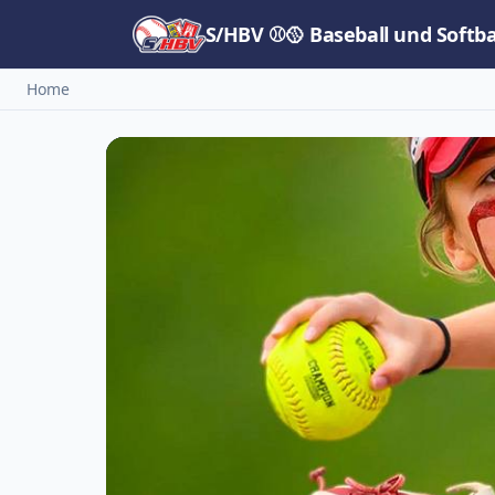
S/HBV ⚾🥎 Baseball und Softb
Home