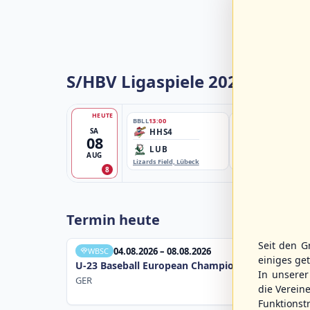
S/HBV Ligaspiele 2026
HEUTE
BBLL
13:00
BBBZL
13:00
SA
HHS4
HSV/HHK3
08
LUB
ELM
AUG
Lizards Field, Lübeck
EBE-Ballpark, Elmshorn
8
Termin heute
Seit den G
04.08.2026 – 08.08.2026
WBSC
einiges ge
U-23 Baseball European Championship B Pool 20
In unsere
GER
die Verein
Funktions