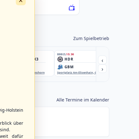
×
076222-SCO
Zum Spielbetrieb
BBBZL
15:30
BBBZL
15:30
BBBZL
15:30
‹
HSV/HHK3
HDR
HWS2
›
ELM
GBM
KIL3
EBE-Ballpark, Elmshorn
Sportplatz Am Elisenhain, Greifswald-Eldena
Förde Ballpark (Kilia-Spor
Alle Termine im Kalender
ig-Holstein
rblick über
sind.
weit dafür