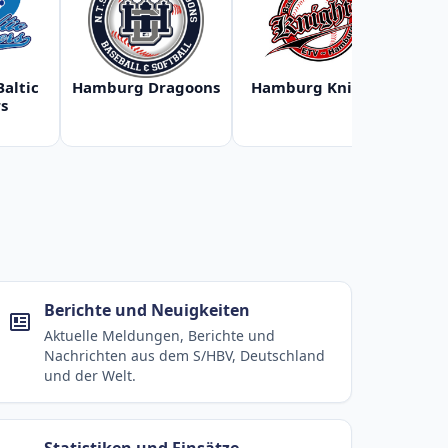
Baltic
Hamburg Dragoons
Hamburg Knights
Ha
s
Berichte und Neuigkeiten
Aktuelle Meldungen, Berichte und
Nachrichten aus dem S/HBV, Deutschland
und der Welt.
Statistiken und Einsätze