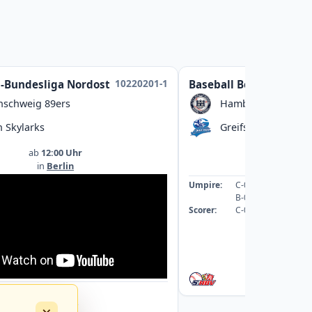
10220201-1
l-Bundesliga Nordost
Baseball Bezirksliga
nschweig 89ers
Hamburg Dragoon
n Skylarks
Greifswald Baltic M
ab
12:00 Uhr
ab
13:00
in
Berlin
in
Greifswal
Umpire:
C-089059-UMP-BB
B-078542-UMP-BB
Scorer:
C-069253-SCO
: A-043363-UMP-BB
: A-040088-UMP-BB