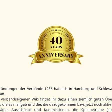
Scorer:
B-
BBBZL
13:00
BBBZL
13:00
BBLL
15:30
HDR
HWS2
HHS4
GBM
KIL3
LUB
Sportplatz Am Elisenhain, Greifswald-Eldena
Förde Ballpark (Kilia-Sportplätze), Kiel
Lizards Field, Lübeck
ründungen der Verbände 1986 hat sich in Hamburg und Schlesw
tan.
26 - Group Germany
r
verbandseigenen Wiki
findet ihr dazu einen ziemlich guten Übe
e, die es mal gab und die, die dazugekommen bzw. jetzt noch aktiv 
träger, Ausschüsse und Kommissionen, die Spielbetriebe (so