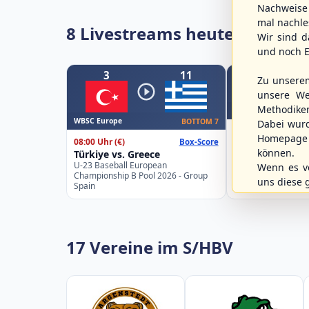
Nachweise 
mal nachle
8 Livestreams heute
Wir sind d
und noch E
3
11
Zu unsere
unsere We
Methodike
WBSC Europe
WBSC Europe
BOTTOM 7
Dabei wur
11:30 Uhr
(€)
Homepage 
08:00 Uhr
(€)
Box-Score
Slovakia vs. Sw
können.
Türkiye vs. Greece
U-23 Baseball Eur
U-23 Baseball European
Championship B Po
Wenn es vo
Championship B Pool 2026 - Group
Spain
uns diese 
Spain
17 Vereine im S/HBV