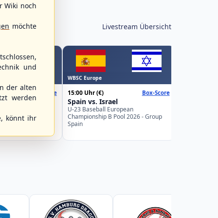
r Wiki noch
gen
möchte
Livestream Übersicht
schlossen,
echnik und
Spielbetrieb
WBSC Europe
15:30 Uhr
 der alten
15:00 Uhr
(€)
Box-Score
Box-Score
Berlin Skyl
tzt werden
Poland
Spain vs. Israel
Braunschw
uropean
U-23 Baseball European
2. Baseball-B
Pool 2026 - Group
Championship B Pool 2026 - Group
, könnt ihr
Spain