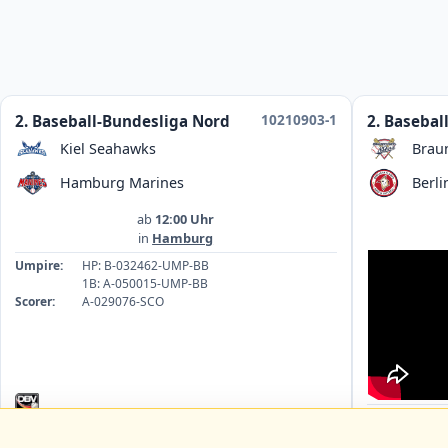
10210903-1
2. Baseball-Bundesliga Nord
2. Basebal
Kiel Seahawks
Brau
Hamburg Marines
Berli
ab
12:00 Uhr
in
Hamburg
Umpire:
HP: B-032462-UMP-BB
1B: A-050015-UMP-BB
Scorer:
A-029076-SCO
Umpire:
1B
HP