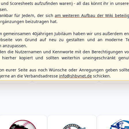
und Scoresheets aufzufinden waren) - all das könnt ihr in unsere
sen.
ankbar für Jede/n, der sich
am weiteren Aufbau der Wiki beteili
rgänzungen beizutragen hat.
m gemeinsamen 40jährigen Jubiläum haben wir uns außerdem ent
bseite von Grund auf neu zu gestalten und an moderne T
n anzupassen.
WBSC Europe
Spielbetrieb
den die Nutzernamen und Kennworte mit den Berechtigungen von
12:00 Uhr
(€)
Box-Score
12:00 Uhr
hierher kopiert und sollten weiterhin uneingeschränkt genu
itzerland
Belgium vs. 
Berlin Skylarks vs.
opean
U-23 Baseball E
Braunschweig 89ers
ol 2026 - Group
Championship B 
n eurer Seite aus noch Wünsche oder Anregungen geben sollte
2. Baseball-Bundesliga Nordost
Germany
gerne an die Verbandsadresse
info@shbvnet.de
schicken.