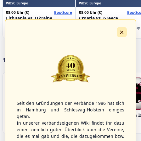
WBSC Europe
WBSC Europe
08:00 Uhr
(€)
08:00 Uhr
(€)
Box-Score
Box-Sco
Lithuania vs. Ukraine
Croatia vs. Greece
U-23 Baseball European
U-23 Baseball European
Championship B Pool 2026 - Group
Championship B Pool 2026 - Group
×
Germany
Spain
17 Vereine im S/HBV
Seit den Gründungen der Verbände 1986 hat sich
in Hamburg und Schleswig-Holstein einiges
Bargenstedt
Elmshorn Alligators
Fehmarn I
getan.
Beavers
In unserer
verbandseigenen Wiki
findet ihr dazu
einen ziemlich guten Überblick über die Vereine,
die es mal gab und die, die dazugekommen bzw.