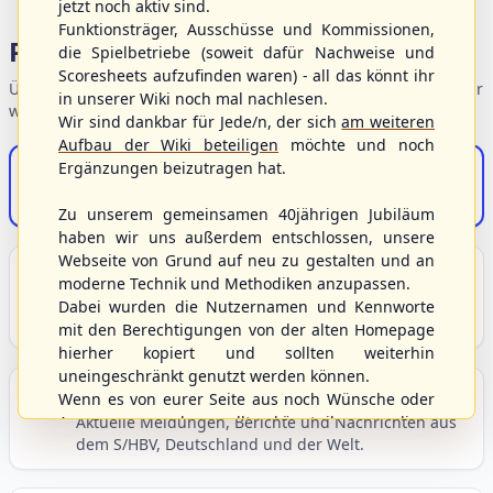
jetzt noch aktiv sind.
Funktionsträger, Ausschüsse und Kommissionen,
Portalbereiche
die Spielbetriebe (soweit dafür Nachweise und
Scoresheets aufzufinden waren) - all das könnt ihr
Übersicht der Verbandsbereiche – wählen Sie einen Einstieg für
in unserer Wiki noch mal nachlesen.
weiterführende Informationen.
Wir sind dankbar für Jede/n, der sich
am weiteren
Aufbau der Wiki beteiligen
möchte und noch
Ergänzungen beizutragen hat.
S/HBV-Shop
Der Onlineshop des S/HBV
Zu unserem gemeinsamen 40jährigen Jubiläum
haben wir uns außerdem entschlossen, unsere
Webseite von Grund auf neu zu gestalten und an
Unser Sport
moderne Technik und Methodiken anzupassen.
Grundlagen und Hintergründe zu Baseball, Softball
Dabei wurden die Nutzernamen und Kennworte
und Baseball5.
mit den Berechtigungen von der alten Homepage
hierher kopiert und sollten weiterhin
uneingeschränkt genutzt werden können.
Berichte und Neuigkeiten
Wenn es von eurer Seite aus noch Wünsche oder
Anregungen geben sollte, könnt ihr uns diese
Aktuelle Meldungen, Berichte und Nachrichten aus
dem S/HBV, Deutschland und der Welt.
gerne an die Verbandsadresse
info@shbvnet.de
schicken.