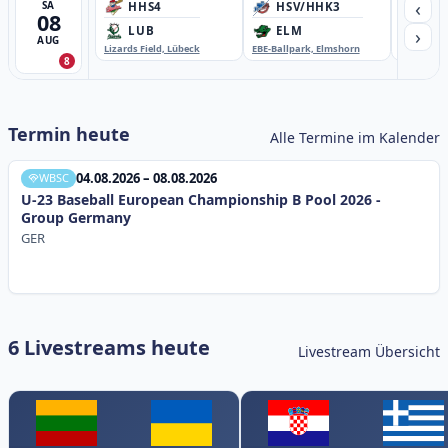
‹
SA
HHS4
HSV/HHK3
HD
08
›
LUB
ELM
GB
AUG
Lizards Field, Lübeck
EBE-Ballpark, Elmshorn
Sportplatz
8
Termin heute
Alle Termine im Kalender
04.08.2026 – 08.08.2026
WBSC
U-23 Baseball European Championship B Pool 2026 -
Group Germany
GER
6 Livestreams heute
Livestream Übersicht