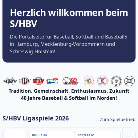
Herzlich willkommen beim
S/HBV
Die Portalseite für Baseball, Softball und Baseball5
in Hamburg, Mecklenburg-Vorpommern und
Schleswig-Holstein!
Tradition, Gemeinschaft, Enthusiasmus, Zukunft
40 Jahre Baseball & Softball im Norden!
S/HBV Ligaspiele 2026
Zum Spielbetrieb
BBLL
13:00
BBBZL
13:00
BBBZL
13: