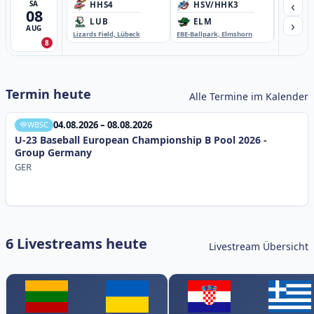
‹
SA
HHS4
HSV/HHK3
HD
08
›
LUB
ELM
GB
AUG
Lizards Field, Lübeck
EBE-Ballpark, Elmshorn
Sportplatz
8
Termin heute
Alle Termine im Kalender
04.08.2026 – 08.08.2026
WBSC
U-23 Baseball European Championship B Pool 2026 -
Group Germany
GER
6 Livestreams heute
Livestream Übersicht