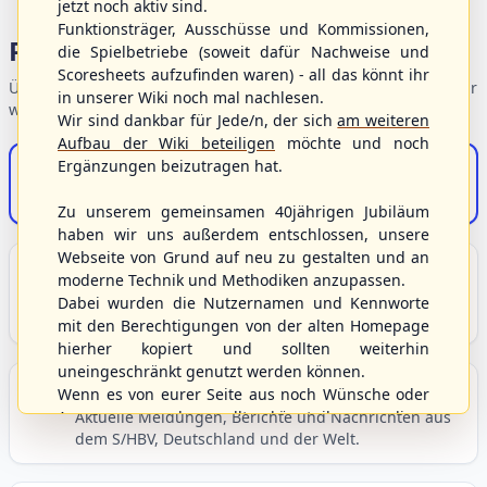
jetzt noch aktiv sind.
Funktionsträger, Ausschüsse und Kommissionen,
Portalbereiche
die Spielbetriebe (soweit dafür Nachweise und
Scoresheets aufzufinden waren) - all das könnt ihr
Übersicht der Verbandsbereiche – wählen Sie einen Einstieg für
in unserer Wiki noch mal nachlesen.
weiterführende Informationen.
Wir sind dankbar für Jede/n, der sich
am weiteren
Aufbau der Wiki beteiligen
möchte und noch
Ergänzungen beizutragen hat.
S/HBV-Shop
Der Onlineshop des S/HBV
Zu unserem gemeinsamen 40jährigen Jubiläum
haben wir uns außerdem entschlossen, unsere
Webseite von Grund auf neu zu gestalten und an
Unser Sport
moderne Technik und Methodiken anzupassen.
Grundlagen und Hintergründe zu Baseball, Softball
Dabei wurden die Nutzernamen und Kennworte
und Baseball5.
mit den Berechtigungen von der alten Homepage
hierher kopiert und sollten weiterhin
uneingeschränkt genutzt werden können.
Berichte und Neuigkeiten
Wenn es von eurer Seite aus noch Wünsche oder
Anregungen geben sollte, könnt ihr uns diese
Aktuelle Meldungen, Berichte und Nachrichten aus
dem S/HBV, Deutschland und der Welt.
gerne an die Verbandsadresse
info@shbvnet.de
schicken.