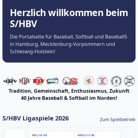
Herzlich willkommen beim
S/HBV
Die Portalseite für Baseball, Softball und Baseball5
in Hamburg, Mecklenburg-Vorpommern und
Schleswig-Holstein!
Tradition, Gemeinschaft, Enthusiasmus, Zukunft
40 Jahre Baseball & Softball im Norden!
S/HBV Ligaspiele 2026
Zum Spielbetrieb
BBLL
13:00
BBBZL
13:00
BBBZL
13: