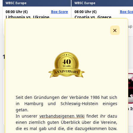
WBSC Europe
WBSC Europe
08:00 Uhr
(€)
08:00 Uhr
(€)
Box-Score
Box-Sco
Lithuania vs. Ukraine
Croatia vs. Greece
U-23 Baseball European
U-23 Baseball European
Championship B Pool 2026 - Group
Championship B Pool 2026 - Group
×
Germany
Spain
17 Vereine im S/HBV
Seit den Gründungen der Verbände 1986 hat sich
in Hamburg und Schleswig-Holstein einiges
Bargenstedt
Elmshorn Alligators
Fehmarn I
getan.
Beavers
In unserer
verbandseigenen Wiki
findet ihr dazu
einen ziemlich guten Überblick über die Vereine,
die es mal gab und die, die dazugekommen bzw.