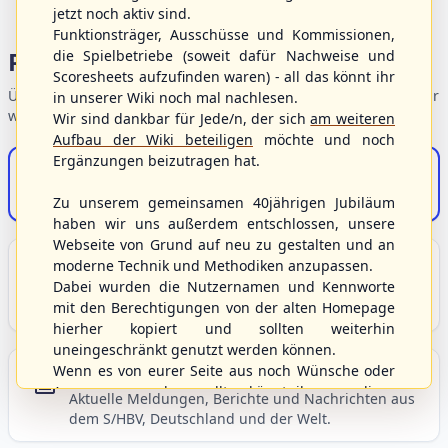
jetzt noch aktiv sind.
Funktionsträger, Ausschüsse und Kommissionen,
Portalbereiche
die Spielbetriebe (soweit dafür Nachweise und
Scoresheets aufzufinden waren) - all das könnt ihr
Übersicht der Verbandsbereiche – wählen Sie einen Einstieg für
in unserer Wiki noch mal nachlesen.
weiterführende Informationen.
Wir sind dankbar für Jede/n, der sich
am weiteren
Aufbau der Wiki beteiligen
möchte und noch
Ergänzungen beizutragen hat.
S/HBV-Shop
Der Onlineshop des S/HBV
Zu unserem gemeinsamen 40jährigen Jubiläum
haben wir uns außerdem entschlossen, unsere
Webseite von Grund auf neu zu gestalten und an
Unser Sport
moderne Technik und Methodiken anzupassen.
Dabei wurden die Nutzernamen und Kennworte
Grundlagen und Hintergründe zu Baseball, Softball
mit den Berechtigungen von der alten Homepage
und Baseball5.
hierher kopiert und sollten weiterhin
uneingeschränkt genutzt werden können.
Wenn es von eurer Seite aus noch Wünsche oder
Berichte und Neuigkeiten
Anregungen geben sollte, könnt ihr uns diese
Aktuelle Meldungen, Berichte und Nachrichten aus
gerne an die Verbandsadresse
info@shbvnet.de
dem S/HBV, Deutschland und der Welt.
schicken.