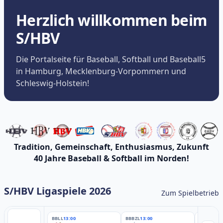
Herzlich willkommen beim
S/HBV
Die Portalseite für Baseball, Softball und Baseball5
in Hamburg, Mecklenburg-Vorpommern und
Schleswig-Holstein!
Tradition, Gemeinschaft, Enthusiasmus, Zukunft
40 Jahre Baseball & Softball im Norden!
S/HBV Ligaspiele 2026
Zum Spielbetrieb
BBLL
13:00
BBBZL
13:00
BBBZL
13: