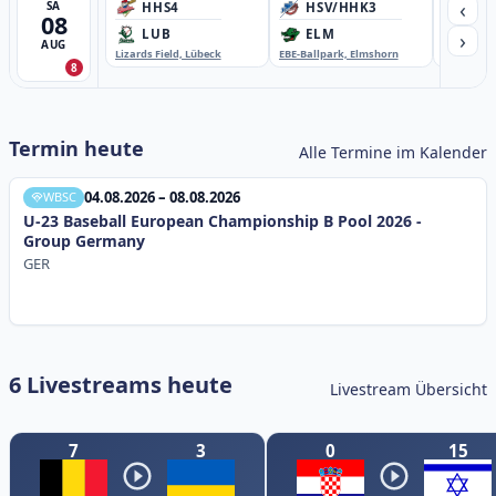
‹
SA
HHS4
HSV/HHK3
HD
08
›
LUB
ELM
GB
AUG
Lizards Field, Lübeck
EBE-Ballpark, Elmshorn
Sportplatz
8
Termin heute
Alle Termine im Kalender
04.08.2026 – 08.08.2026
WBSC
U-23 Baseball European Championship B Pool 2026 -
Group Germany
GER
6 Livestreams heute
Livestream Übersicht
7
3
0
15