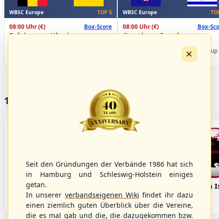
WBSC Europe
WBSC Europe
TOP 5
TO
08:00 Uhr
(€)
08:00 Uhr
(€)
Box-Score
Box-Sco
Belgium vs. Ukraine
Croatia vs. Israel
U-23 Baseball European
U-23 Baseball European
×
Championship B Pool 2026 - Group
Championship B Pool 2026 - Group
Germany
Spain
17 Vereine im S/HBV
Seit den Gründungen der Verbände 1986 hat sich
in Hamburg und Schleswig-Holstein einiges
getan.
Bargenstedt
Elmshorn Alligators
Fehmarn I
Beavers
In unserer
verbandseigenen Wiki
findet ihr dazu
einen ziemlich guten Überblick über die Vereine,
die es mal gab und die, die dazugekommen bzw.