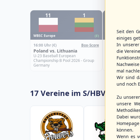
11
1
13
Seit den G
WBSC Europe
WBSC Europe
(F)
einiges ge
In unsere
16:00 Uhr
(€)
15:00 Uhr
(€)
Box-Score
Poland vs. Lithuania
Greece vs. Spai
die Verein
U-23 Baseball European
U-23 Baseball Eur
Funktions
Championship B Pool 2026 - Group
Championship B Po
Nachweise 
Germany
Spain
mal nachle
Wir sind d
und noch E
17 Vereine im S/HBV
Zu unsere
unsere We
Methodike
Dabei wur
Homepage 
können.
Wenn es vo