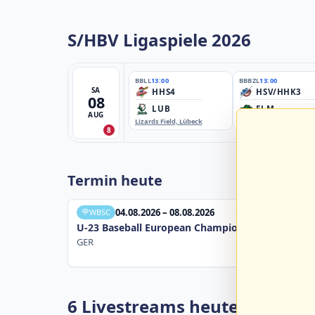
S/HBV Ligaspiele 2026
BBLL
13:00
BBBZL
13:00
SA
HHS4
HSV/HHK3
08
LUB
ELM
AUG
Lizards Field, Lübeck
EBE-Ballpark, Elmshorn
8
Termin heute
04.08.2026 – 08.08.2026
WBSC
U-23 Baseball European Championship B Pool 20
GER
6 Livestreams heute