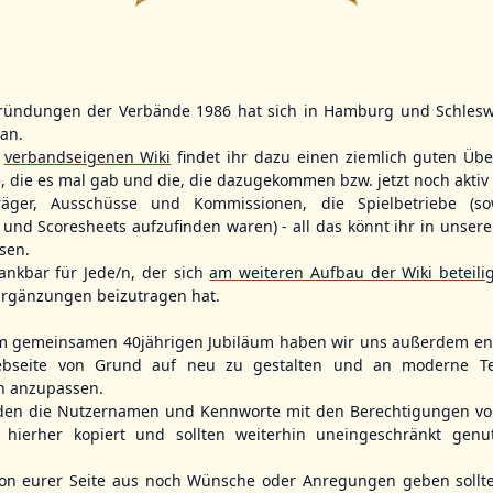
14
2
9
11
ründungen der Verbände 1986 hat sich in Hamburg und Schlesw
WBSC Europe
WBSC Europe
(F)
(F)
tan.
r
verbandseigenen Wiki
findet ihr dazu einen ziemlich guten Übe
12:00 Uhr
(€)
11:30 Uhr
(€)
Box-Score
Box-Score
n
Denmark vs. Sweden
Slovakia vs. 
e, die es mal gab und die, die dazugekommen bzw. jetzt noch aktiv 
opean
U-23 Baseball European
U-23 Baseball E
träger, Ausschüsse und Kommissionen, die Spielbetriebe (so
ol 2026 - Group
Championship B Pool 2026 - Group
Championship B 
und Scoresheets aufzufinden waren) - all das könnt ihr in unsere
Germany
Spain
sen.
ankbar für Jede/n, der sich
am weiteren Aufbau der Wiki beteili
rgänzungen beizutragen hat.
m gemeinsamen 40jährigen Jubiläum haben wir uns außerdem ent
bseite von Grund auf neu zu gestalten und an moderne T
n anzupassen.
den die Nutzernamen und Kennworte mit den Berechtigungen von
hierher kopiert und sollten weiterhin uneingeschränkt genu
n eurer Seite aus noch Wünsche oder Anregungen geben sollte