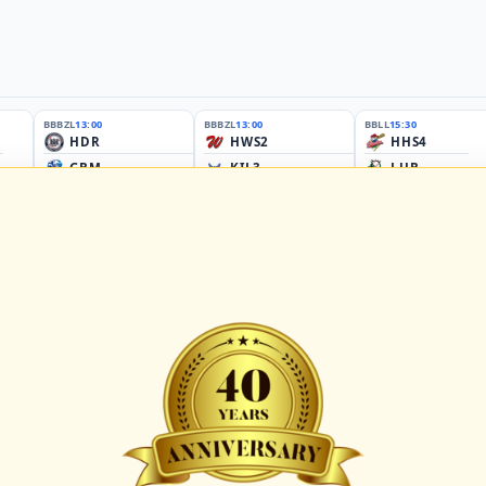
BBBZL
13:00
BBBZL
13:00
BBLL
15:30
HDR
HWS2
HHS4
GBM
KIL3
LUB
Sportplatz Am Elisenhain, Greifswald-Eldena
Förde Ballpark (Kilia-Sportplätze), Kiel
Lizards Field, Lübeck
26 - Group Germany