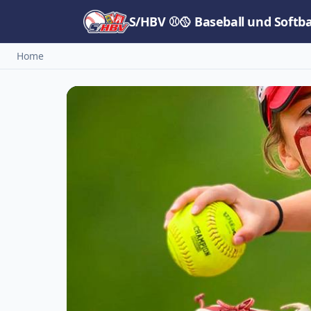
S/HBV ⚾🥎 Baseball und Softb
Home