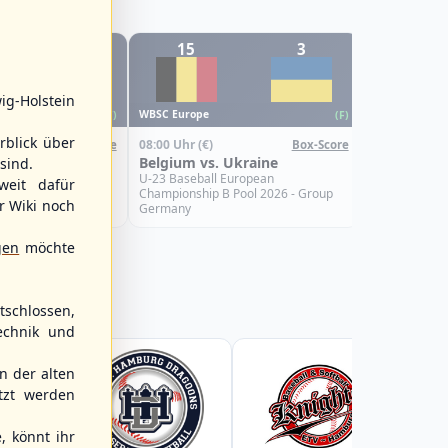
1
15
3
0
WBSC Europe
ig-Holstein
08:00 Uhr
(€)
WBSC Europe
(F)
(F)
Croatia vs.
rblick über
08:00 Uhr
(€)
Box-Score
Box-Score
U-23 Basebal
Türkiye
Belgium vs. Ukraine
sind.
Championship
Spain
uropean
U-23 Baseball European
weit dafür
Pool 2026 - Group
Championship B Pool 2026 - Group
r Wiki noch
Germany
gen
möchte
schlossen,
echnik und
 der alten
tzt werden
, könnt ihr