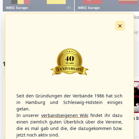
WBSC Europe
WBSC Europe
(F)
16:00 Uhr
(€)
15:00 Uhr
(€)
Box-Score
Box-Sco
Belgium vs. Germany
Slovakia vs. Spain
×
U-23 Baseball European
U-23 Baseball European
Championship B Pool 2026 - Group
Championship B Pool 2026 - Group
Germany
Spain
17 Vereine im S/HBV
Seit den Gründungen der Verbände 1986 hat sich
in Hamburg und Schleswig-Holstein einiges
getan.
In unserer
verbandseigenen Wiki
findet ihr dazu
Bargenstedt
Elmshorn Alligators
Fehmarn I
einen ziemlich guten Überblick über die Vereine,
Beavers
die es mal gab und die, die dazugekommen bzw.
jetzt noch aktiv sind.