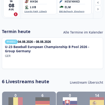
‹
SA
HHS4
HSV/HHK3
HD
08
›
LUB
ELM
GB
AUG
Lizards Field, Lübeck
EBE-Ballpark, Elmshorn
Sportplatz
8
Termin heute
Alle Termine im Kalender
04.08.2026 – 08.08.2026
WBSC
U-23 Baseball European Championship B Pool 2026 -
Group Germany
GER
6 Livestreams heute
Livestream Übersicht
0
6
0
14