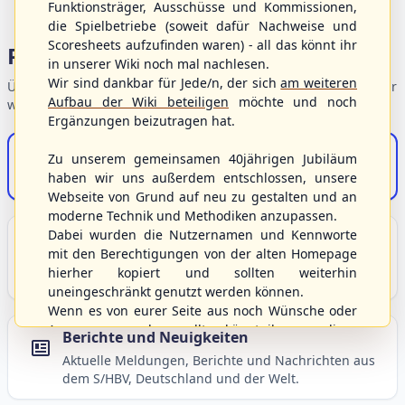
Funktionsträger, Ausschüsse und Kommissionen,
die Spielbetriebe (soweit dafür Nachweise und
Scoresheets aufzufinden waren) - all das könnt ihr
Portalbereiche
in unserer Wiki noch mal nachlesen.
Wir sind dankbar für Jede/n, der sich
am weiteren
Übersicht der Verbandsbereiche – wählen Sie einen Einstieg für
Aufbau der Wiki beteiligen
möchte und noch
weiterführende Informationen.
Ergänzungen beizutragen hat.
S/HBV-Shop
Zu unserem gemeinsamen 40jährigen Jubiläum
haben wir uns außerdem entschlossen, unsere
Der Onlineshop des S/HBV
Webseite von Grund auf neu zu gestalten und an
moderne Technik und Methodiken anzupassen.
Dabei wurden die Nutzernamen und Kennworte
Unser Sport
mit den Berechtigungen von der alten Homepage
Grundlagen und Hintergründe zu Baseball, Softball
hierher kopiert und sollten weiterhin
und Baseball5.
uneingeschränkt genutzt werden können.
Wenn es von eurer Seite aus noch Wünsche oder
Anregungen geben sollte, könnt ihr uns diese
Berichte und Neuigkeiten
gerne an die Verbandsadresse
info@shbvnet.de
Aktuelle Meldungen, Berichte und Nachrichten aus
schicken.
dem S/HBV, Deutschland und der Welt.