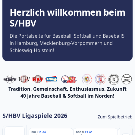
Herzlich willkommen beim
S/HBV
Die Portalseite für Baseball, Softball und Baseball5
in Hamburg, Mecklenburg-Vorpommern und
Schleswig-Holstein!
Tradition, Gemeinschaft, Enthusiasmus, Zukunft
40 Jahre Baseball & Softball im Norden!
S/HBV Ligaspiele 2026
Zum Spielbetrieb
BBLL
13:00
BBBZL
13:00
BBBZL
13: