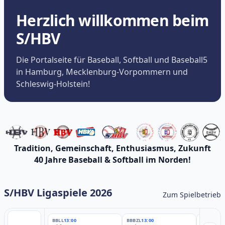
Herzlich willkommen beim
S/HBV
Die Portalseite für Baseball, Softball und Baseball5
in Hamburg, Mecklenburg-Vorpommern und
Schleswig-Holstein!
Tradition, Gemeinschaft, Enthusiasmus, Zukunft
40 Jahre Baseball & Softball im Norden!
S/HBV Ligaspiele 2026
Zum Spielbetrieb
BBLL
13:00
BBBZL
13:00
BBBZL
13: