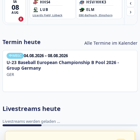
‹
SA
HHS4
HSV/HHK3
HD
08
›
LUB
ELM
GB
AUG
Lizards Field, Lübeck
EBE-Ballpark, Elmshorn
Sportplatz
8
Termin heute
Alle Termine im Kalender
04.08.2026 – 08.08.2026
WBSC
U-23 Baseball European Championship B Pool 2026 -
Group Germany
GER
Livestreams heute
Livestreams werden geladen …