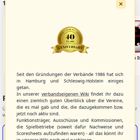
×
17 Vereine im S/HBV
Bargenstedt
Elmshorn Alligators
Fehmarn I
Beavers
Seit den Gründungen der Verbände 1986 hat sich
in Hamburg und Schleswig-Holstein einiges
getan.
In unserer
verbandseigenen Wiki
findet ihr dazu
Portalbereiche
einen ziemlich guten Überblick über die Vereine,
die es mal gab und die, die dazugekommen bzw.
Übersicht der Verbandsbereiche – wählen Sie einen Einstieg für
jetzt noch aktiv sind.
weiterführende Informationen.
Funktionsträger, Ausschüsse und Kommissionen,
die Spielbetriebe (soweit dafür Nachweise und
S/HBV-Shop
Scoresheets aufzufinden waren) - all das könnt ihr
in unserer Wiki noch mal nachlesen.