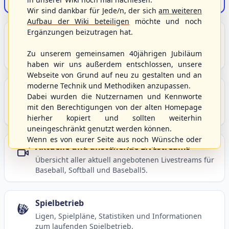
Der Onlineshop des S/HBV
Wir sind dankbar für Jede/n, der sich
am weiteren
Aufbau der Wiki beteiligen
möchte und noch
Ergänzungen beizutragen hat.
Unser Sport
Grundlagen und Hintergründe zu Baseball, Softball
Zu unserem gemeinsamen 40jährigen Jubiläum
und Baseball5.
haben wir uns außerdem entschlossen, unsere
Webseite von Grund auf neu zu gestalten und an
moderne Technik und Methodiken anzupassen.
Berichte und Neuigkeiten
Dabei wurden die Nutzernamen und Kennworte
Aktuelle Meldungen, Berichte und Nachrichten aus
mit den Berechtigungen von der alten Homepage
dem S/HBV, Deutschland und der Welt.
hierher kopiert und sollten weiterhin
uneingeschränkt genutzt werden können.
Wenn es von eurer Seite aus noch Wünsche oder
Aktuelle und anstehende Livestreams
Anregungen geben sollte, könnt ihr uns diese
Übersicht aller aktuell angebotenen Livestreams für
gerne an die Verbandsadresse
info@shbvnet.de
Baseball, Softball und Baseball5.
schicken.
Spielbetrieb
Ligen, Spielpläne, Statistiken und Informationen
zum laufenden Spielbetrieb.