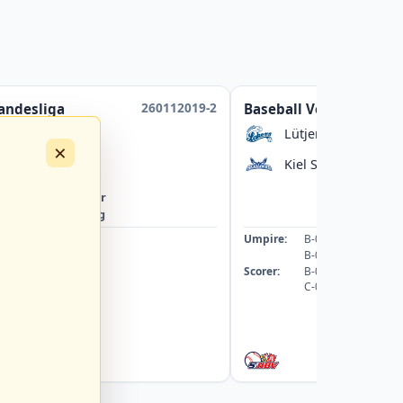
260112019-2
andesliga
Baseball Verbandsliga
urg Marines 2
Lütjensee Lakers
×
urg Knights 2
Kiel Seahawks (Base
ab
15:30 Uhr
ab
16:30
in
Hamburg
in
Kie
091912-UMP-BB
Umpire:
B-033740-UMP-BB
044115-UMP-BB
B-000614-UMP-BB
069201-SCO
Scorer:
B-086327-SCO
C-091595-SCO