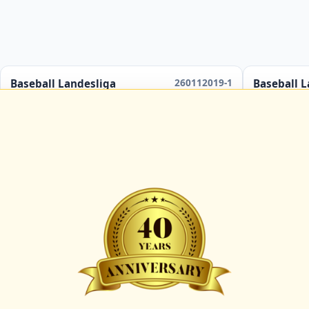
260112019-1
Baseball Landesliga
Baseball L
Hamburg Marines 2
Hamb
Hamburg Knights 2
Hamb
ab
13:00 Uhr
in
Hamburg
Umpire:
C-091912-UMP-BB
Umpire:
C-
B-044115-UMP-BB
B-
Scorer:
A-069201-SCO
Scorer:
A-