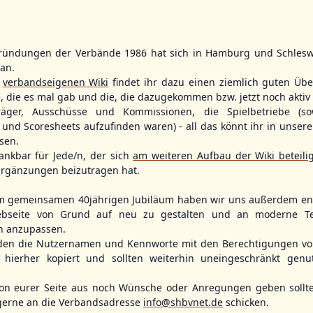
ründungen der Verbände 1986 hat sich in Hamburg und Schlesw
tan.
BBLL
15:30
BBVL
16:30
r
verbandseigenen Wiki
findet ihr dazu einen ziemlich guten Übe
HHM2
TLU
e, die es mal gab und die, die dazugekommen bzw. jetzt noch aktiv 
HHK2
KIL2
träger, Ausschüsse und Kommissionen, die Spielbetriebe (so
, Hamburg
Ballpark Langenhorst, Hamburg
Förde Ballpark (Kilia-Sportplätze), Kiel
und Scoresheets aufzufinden waren) - all das könnt ihr in unsere
sen.
ankbar für Jede/n, der sich
am weiteren Aufbau der Wiki beteili
rgänzungen beizutragen hat.
m gemeinsamen 40jährigen Jubiläum haben wir uns außerdem ent
bseite von Grund auf neu zu gestalten und an moderne T
n anzupassen.
den die Nutzernamen und Kennworte mit den Berechtigungen von
hierher kopiert und sollten weiterhin uneingeschränkt genu
n eurer Seite aus noch Wünsche oder Anregungen geben sollte
Fehmarn Islanders
Flensburg Baltics
Greifswald 
gerne an die Verbandsadresse
info@shbvnet.de
schicken.
Mariner