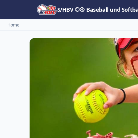
S/HBV ⚾🥎 Baseball und Softb
Home