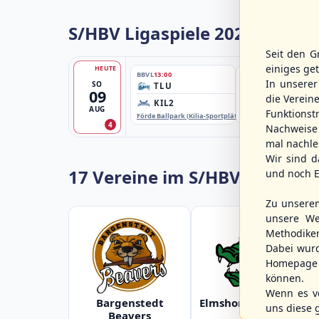
S/HBV Ligaspiele 2026
Seit den G
einiges ge
HEUTE
BBVL
13:00
BBLL
13:00
In unsere
SO
TLU
HHM2
09
die Verein
KIL2
HHK2
AUG
Funktions
Förde Ballpark (Kilia-Sportplätze), Kiel
Ballpark Langenhorst
4
Nachweise 
mal nachle
Wir sind d
17 Vereine im S/HBV
und noch E
Zu unsere
unsere We
Methodike
Dabei wur
Homepage 
können.
Wenn es vo
Bargenstedt
Elmshorn Alligators
uns diese 
Beavers