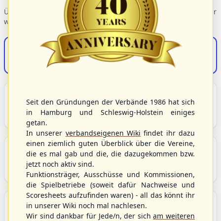
Übersicht der Verbandsbereiche – wählen Sie einen Einstieg für
weiterführende Informationen.
S/HBV-Shop
Der Onlineshop des S/HBV
Unser Sport
Seit den Gründungen der Verbände 1986 hat sich
Grundlagen und Hintergründe zu Baseball, Softball
in Hamburg und Schleswig-Holstein einiges
und Baseball5.
getan.
In unserer
verbandseigenen Wiki
findet ihr dazu
einen ziemlich guten Überblick über die Vereine,
Berichte und Neuigkeiten
die es mal gab und die, die dazugekommen bzw.
Aktuelle Meldungen, Berichte und Nachrichten aus
jetzt noch aktiv sind.
dem S/HBV, Deutschland und der Welt.
Funktionsträger, Ausschüsse und Kommissionen,
die Spielbetriebe (soweit dafür Nachweise und
Scoresheets aufzufinden waren) - all das könnt ihr
Aktuelle und anstehende Livestreams
in unserer Wiki noch mal nachlesen.
Übersicht aller aktuell angebotenen Livestreams für
Wir sind dankbar für Jede/n, der sich
am weiteren