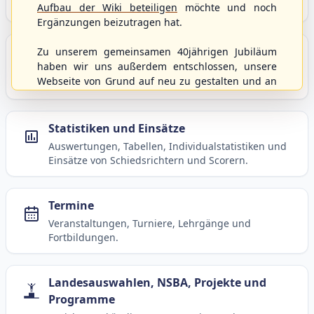
Baseball, Softball und Baseball5.
Aufbau der Wiki beteiligen
möchte und noch
Ergänzungen beizutragen hat.
Spielbetrieb
Zu unserem gemeinsamen 40jährigen Jubiläum
haben wir uns außerdem entschlossen, unsere
Ligen, Spielpläne, Statistiken und Informationen
Webseite von Grund auf neu zu gestalten und an
zum laufenden Spielbetrieb.
moderne Technik und Methodiken anzupassen.
Dabei wurden die Nutzernamen und Kennworte
mit den Berechtigungen von der alten Homepage
Statistiken und Einsätze
hierher kopiert und sollten weiterhin
Auswertungen, Tabellen, Individualstatistiken und
uneingeschränkt genutzt werden können.
Einsätze von Schiedsrichtern und Scorern.
Wenn es von eurer Seite aus noch Wünsche oder
Anregungen geben sollte, könnt ihr uns diese
gerne an die Verbandsadresse
info@shbvnet.de
Termine
schicken.
Veranstaltungen, Turniere, Lehrgänge und
Fortbildungen.
Landesauswahlen, NSBA, Projekte und
Programme