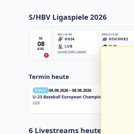
S/HBV Ligaspiele 2026
BBLL
13:00
BBBZL
13:00
SA
HHS4
HSV/HHK3
08
LUB
ELM
AUG
Lizards Field, Lübeck
EBE-Ballpark, Elmshorn
8
Termin heute
04.08.2026 – 08.08.2026
WBSC
U-23 Baseball European Championship B Pool 20
GER
6 Livestreams heute