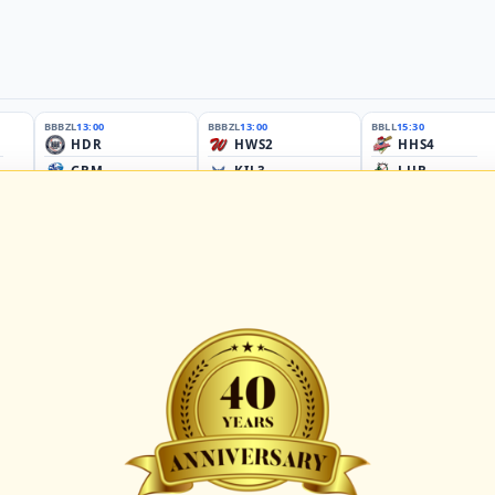
BBBZL
13:00
BBBZL
13:00
BBLL
15:30
HDR
HWS2
HHS4
GBM
KIL3
LUB
Sportplatz Am Elisenhain, Greifswald-Eldena
Förde Ballpark (Kilia-Sportplätze), Kiel
Lizards Field, Lübeck
26 - Group Germany