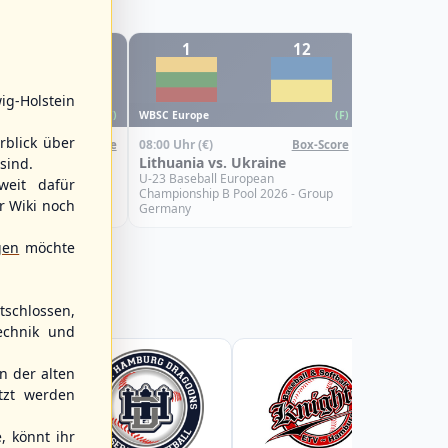
12
1
12
6
WBSC Europe
ig-Holstein
08:00 Uhr
(€)
WBSC Europe
(F)
(F)
Croatia vs.
rblick über
08:00 Uhr
(€)
Box-Score
Box-Score
U-23 Basebal
s. Israel
Lithuania vs. Ukraine
sind.
Championship
Spain
uropean
U-23 Baseball European
weit dafür
Pool 2026 - Group
Championship B Pool 2026 - Group
r Wiki noch
Germany
gen
möchte
schlossen,
echnik und
 der alten
tzt werden
, könnt ihr