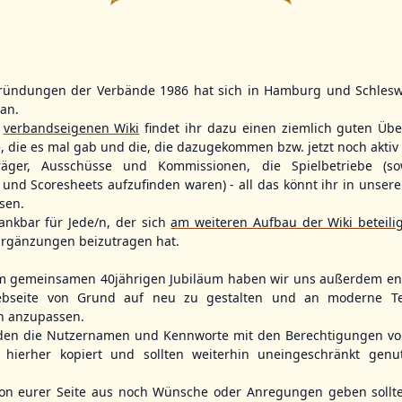
14
2
11
2
ründungen der Verbände 1986 hat sich in Hamburg und Schlesw
WBSC Europe
WBSC Europe
(F)
(F)
tan.
r
verbandseigenen Wiki
findet ihr dazu einen ziemlich guten Übe
12:00 Uhr
(€)
11:30 Uhr
(€)
Box-Score
Box-Score
ain
Poland vs. Sweden
Switzerland v
e, die es mal gab und die, die dazugekommen bzw. jetzt noch aktiv 
opean
U-23 Baseball European
U-23 Baseball E
träger, Ausschüsse und Kommissionen, die Spielbetriebe (so
ol 2026 - Group
Championship B Pool 2026 - Group
Championship B 
und Scoresheets aufzufinden waren) - all das könnt ihr in unsere
Germany
Spain
sen.
ankbar für Jede/n, der sich
am weiteren Aufbau der Wiki beteili
rgänzungen beizutragen hat.
m gemeinsamen 40jährigen Jubiläum haben wir uns außerdem ent
bseite von Grund auf neu zu gestalten und an moderne T
n anzupassen.
den die Nutzernamen und Kennworte mit den Berechtigungen von
hierher kopiert und sollten weiterhin uneingeschränkt genu
n eurer Seite aus noch Wünsche oder Anregungen geben sollte