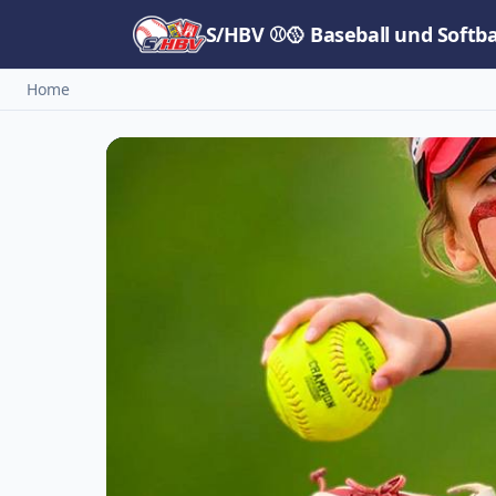
S/HBV ⚾🥎 Baseball und Softb
Home