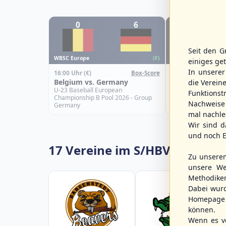
0
6
0
Seit den G
WBSC Europe
WBSC Europe
(F)
einiges ge
In unsere
16:00 Uhr
(€)
15:00 Uhr
(€)
Box-Score
Belgium vs. Germany
Slovakia vs. Sp
die Verein
U-23 Baseball European
U-23 Baseball Eur
Funktions
Championship B Pool 2026 - Group
Championship B Po
Nachweise 
Germany
Spain
mal nachle
Wir sind d
und noch E
17 Vereine im S/HBV
Zu unsere
unsere We
Methodike
Dabei wur
Homepage 
können.
Wenn es vo