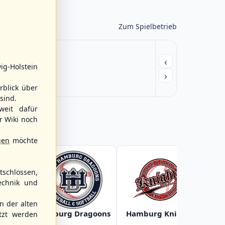
Zum Spielbetrieb
‹
ig-Holstein
›
rblick über
sind.
weit dafür
r Wiki noch
gen
möchte
schlossen,
echnik und
 der alten
Baltic
Hamburg Dragoons
Hamburg Knights
Ha
tzt werden
s