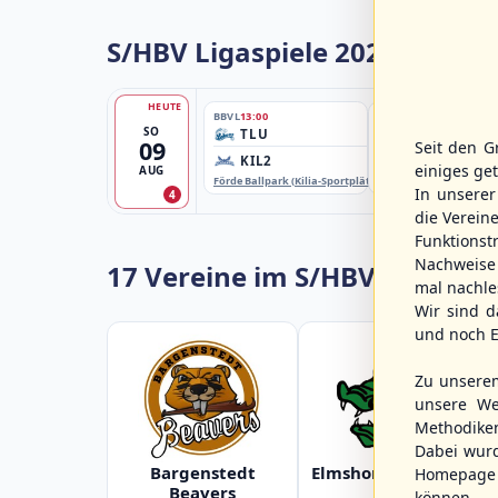
S/HBV Ligaspiele 2026
HEUTE
BBVL
13:00
BBLL
13:00
SO
TLU
HHM2
09
Seit den G
KIL2
HHK2
einiges ge
AUG
Förde Ballpark (Kilia-Sportplätze), Kiel
Ballpark Langenhorst
In unsere
4
die Verein
Funktions
Nachweise 
17 Vereine im S/HBV
mal nachle
Wir sind d
und noch E
Zu unsere
unsere We
Methodike
Dabei wur
Bargenstedt
Elmshorn Alligators
Homepage 
Beavers
können.