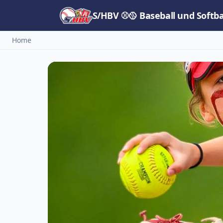
S/HBV ⚾🥎 Baseball und Softb
Home