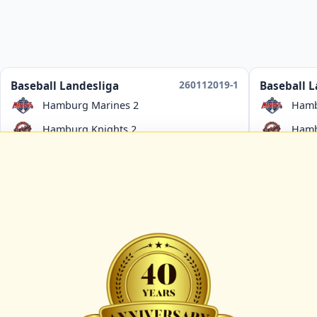
260112019-1
Baseball Landesliga
Baseball L
Hamburg Marines 2
Hamb
Hamburg Knights 2
Hamb
ab
13:00 Uhr
in
Hamburg
Umpire:
C-091912-UMP-BB
Umpire:
C-
B-044115-UMP-BB
B-
Scorer:
A-069201-SCO
Scorer:
A-