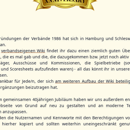
BBLL
15:30
BBVL
16:30
HHM2
TLU
ründungen der Verbände 1986 hat sich in Hamburg und Schlesw
HHK2
KIL2
tan.
, Hamburg
Ballpark Langenhorst, Hamburg
Förde Ballpark (Kilia-Sportplätze), Kiel
r
verbandseigenen Wiki
findet ihr dazu einen ziemlich guten Übe
e, die es mal gab und die, die dazugekommen bzw. jetzt noch aktiv 
träger, Ausschüsse und Kommissionen, die Spielbetriebe (so
und Scoresheets aufzufinden waren) - all das könnt ihr in unsere
sen.
ankbar für Jede/n, der sich
am weiteren Aufbau der Wiki beteili
rgänzungen beizutragen hat.
m gemeinsamen 40jährigen Jubiläum haben wir uns außerdem ent
bseite von Grund auf neu zu gestalten und an moderne T
n anzupassen.
den die Nutzernamen und Kennworte mit den Berechtigungen von
Fehmarn Islanders
Flensburg Baltics
Greifswald 
hierher kopiert und sollten weiterhin uneingeschränkt genu
Mariner