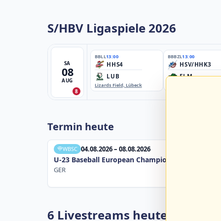
S/HBV Ligaspiele 2026
BBLL
13:00
BBBZL
13:00
SA
HHS4
HSV/HHK3
08
LUB
ELM
AUG
Lizards Field, Lübeck
EBE-Ballpark, Elmshorn
8
Termin heute
04.08.2026 – 08.08.2026
WBSC
U-23 Baseball European Championship B Pool 20
GER
6 Livestreams heute