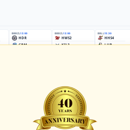
BBBZL
13:00
BBBZL
13:00
BBLL
15:30
HDR
HWS2
HHS4
GBM
KIL3
LUB
Sportplatz Am Elisenhain, Greifswald-Eldena
Förde Ballpark (Kilia-Sportplätze), Kiel
Lizards Field, Lübeck
26 - Group Germany