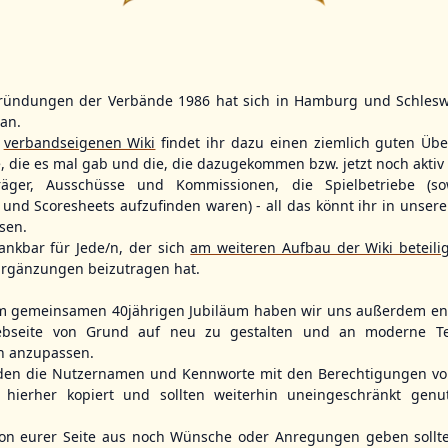
14
2
11
2
ründungen der Verbände 1986 hat sich in Hamburg und Schlesw
WBSC Europe
WBSC Europe
(F)
(F)
tan.
r
verbandseigenen Wiki
findet ihr dazu einen ziemlich guten Übe
12:00 Uhr
(€)
11:30 Uhr
(€)
Box-Score
Box-Score
ain
Poland vs. Sweden
Switzerland v
e, die es mal gab und die, die dazugekommen bzw. jetzt noch aktiv 
opean
U-23 Baseball European
U-23 Baseball E
träger, Ausschüsse und Kommissionen, die Spielbetriebe (so
ol 2026 - Group
Championship B Pool 2026 - Group
Championship B 
und Scoresheets aufzufinden waren) - all das könnt ihr in unsere
Germany
Spain
sen.
ankbar für Jede/n, der sich
am weiteren Aufbau der Wiki beteili
rgänzungen beizutragen hat.
m gemeinsamen 40jährigen Jubiläum haben wir uns außerdem ent
bseite von Grund auf neu zu gestalten und an moderne T
n anzupassen.
den die Nutzernamen und Kennworte mit den Berechtigungen von
hierher kopiert und sollten weiterhin uneingeschränkt genu
n eurer Seite aus noch Wünsche oder Anregungen geben sollte