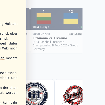
12
1
12
6
WBSC Europe
ig-Holstein
08:00 Uhr
(€)
WBSC Europe
(F)
(F)
Croatia vs.
rblick über
08:00 Uhr
(€)
Box-Score
Box-Score
U-23 Basebal
s. Israel
Lithuania vs. Ukraine
sind.
Championship
Spain
uropean
U-23 Baseball European
weit dafür
Pool 2026 - Group
Championship B Pool 2026 - Group
r Wiki noch
Germany
gen
möchte
schlossen,
echnik und
 der alten
tzt werden
, könnt ihr