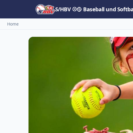
S/HBV ⚾🥎 Baseball und Softb
Home