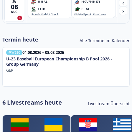
‹
SA
HHS4
HSV/HHK3
HD
08
›
LUB
ELM
GB
AUG
Lizards Field, Lübeck
EBE-Ballpark, Elmshorn
Sportplatz
8
Termin heute
Alle Termine im Kalender
04.08.2026 – 08.08.2026
WBSC
U-23 Baseball European Championship B Pool 2026 -
Group Germany
GER
6 Livestreams heute
Livestream Übersicht