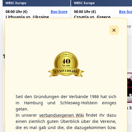
WBSC Europe
WBSC Europe
08:00 Uhr
(€)
08:00 Uhr
(€)
Box-Score
Box-Sco
Lithuania vs. Ukraine
Croatia vs. Greece
U-23 Baseball European
U-23 Baseball European
Championship B Pool 2026 - Group
Championship B Pool 2026 - Group
×
Germany
Spain
17 Vereine im S/HBV
Seit den Gründungen der Verbände 1986 hat sich
in Hamburg und Schleswig-Holstein einiges
Bargenstedt
Elmshorn Alligators
Fehmarn I
getan.
Beavers
In unserer
verbandseigenen Wiki
findet ihr dazu
einen ziemlich guten Überblick über die Vereine,
die es mal gab und die, die dazugekommen bzw.