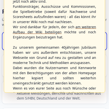
jetzt noch aktiv sind.
Funktionsträger, Ausschüsse und Kommissionen,
Portalbereiche
die Spielbetriebe (soweit dafür Nachweise und
Scoresheets aufzufinden waren) - all das könnt ihr
Übersicht der Verbandsbereiche – wählen Sie einen Einstieg für
in unserer Wiki noch mal nachlesen.
weiterführende Informationen.
Wir sind dankbar für Jede/n, der sich
am weiteren
Aufbau der Wiki beteiligen
möchte und noch
Ergänzungen beizutragen hat.
S/HBV-Shop
Der Onlineshop des S/HBV
Zu unserem gemeinsamen 40jährigen Jubiläum
haben wir uns außerdem entschlossen, unsere
Webseite von Grund auf neu zu gestalten und an
Unser Sport
moderne Technik und Methodiken anzupassen.
Grundlagen und Hintergründe zu Baseball, Softball
Dabei wurden die Nutzernamen und Kennworte
und Baseball5.
mit den Berechtigungen von der alten Homepage
hierher kopiert und sollten weiterhin
uneingeschränkt genutzt werden können.
Berichte und Neuigkeiten
Wenn es von eurer Seite aus noch Wünsche oder
Anregungen geben sollte, könnt ihr uns diese
Aktuelle Meldungen, Berichte und Nachrichten aus
dem S/HBV, Deutschland und der Welt.
gerne an die Verbandsadresse
info@shbvnet.de
schicken.