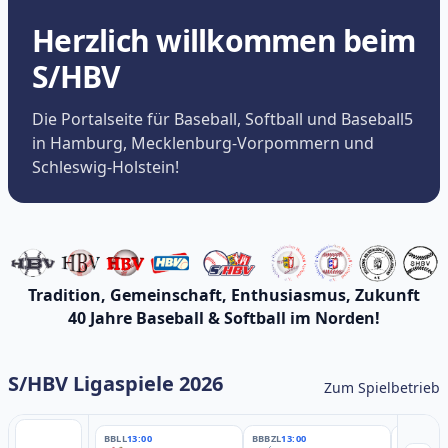
Herzlich willkommen beim
S/HBV
Die Portalseite für Baseball, Softball und Baseball5
in Hamburg, Mecklenburg-Vorpommern und
Schleswig-Holstein!
Tradition, Gemeinschaft, Enthusiasmus, Zukunft
40 Jahre Baseball & Softball im Norden!
S/HBV Ligaspiele 2026
Zum Spielbetrieb
BBLL
13:00
BBBZL
13:00
BBBZL
13: