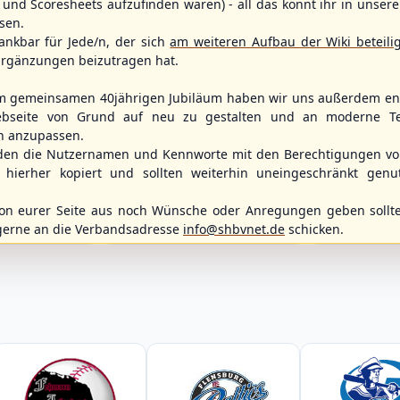
und Scoresheets aufzufinden waren) - all das könnt ihr in unsere
sen.
ankbar für Jede/n, der sich
am weiteren Aufbau der Wiki beteili
rgänzungen beizutragen hat.
m gemeinsamen 40jährigen Jubiläum haben wir uns außerdem ent
bseite von Grund auf neu zu gestalten und an moderne T
n anzupassen.
WBSC Europe
Spielbetrieb
den die Nutzernamen und Kennworte mit den Berechtigungen von
11:30 Uhr
(€)
Box-Score
Box-Score
hierher kopiert und sollten weiterhin uneingeschränkt genu
12:00 Uhr
ece
Slovakia vs. Switzerland
Berlin Skylar
opean
U-23 Baseball European
Braunschweig
n eurer Seite aus noch Wünsche oder Anregungen geben sollte
ol 2026 - Group
Championship B Pool 2026 - Group
2. Baseball-Bun
Spain
gerne an die Verbandsadresse
info@shbvnet.de
schicken.