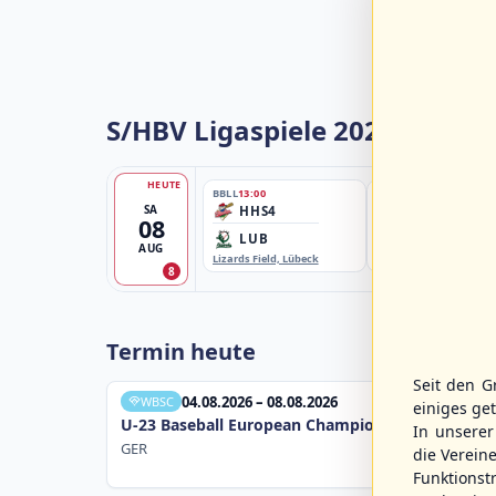
S/HBV Ligaspiele 2026
HEUTE
BBLL
13:00
BBBZL
13:00
SA
HHS4
HSV/HHK3
08
LUB
ELM
AUG
Lizards Field, Lübeck
EBE-Ballpark, Elmshorn
8
Termin heute
Seit den G
04.08.2026 – 08.08.2026
WBSC
einiges ge
U-23 Baseball European Championship B Pool 20
In unsere
GER
die Verein
Funktions