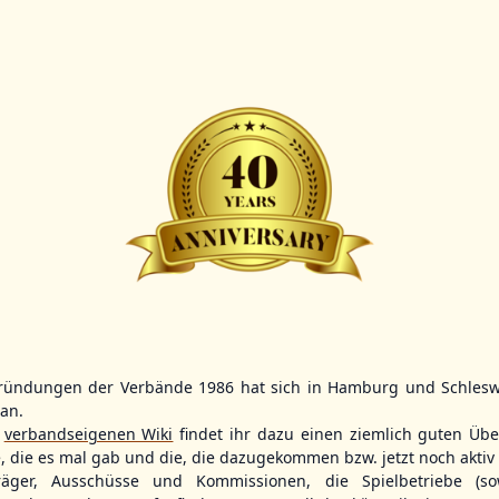
Scorer:
B-
BBBZL
13:00
BBBZL
13:00
BBLL
15:30
HDR
HWS2
HHS4
GBM
KIL3
LUB
Sportplatz Am Elisenhain, Greifswald-Eldena
Förde Ballpark (Kilia-Sportplätze), Kiel
Lizards Field, Lübeck
ründungen der Verbände 1986 hat sich in Hamburg und Schlesw
tan.
26 - Group Germany
r
verbandseigenen Wiki
findet ihr dazu einen ziemlich guten Übe
e, die es mal gab und die, die dazugekommen bzw. jetzt noch aktiv 
träger, Ausschüsse und Kommissionen, die Spielbetriebe (so