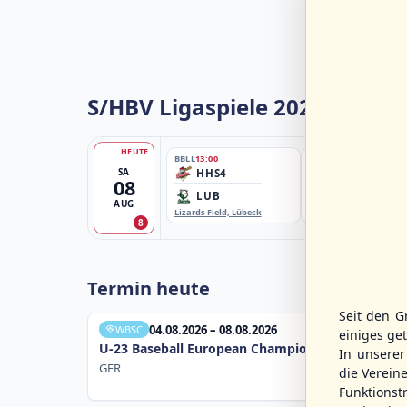
S/HBV Ligaspiele 2026
HEUTE
BBLL
13:00
BBBZL
13:00
SA
HHS4
HSV/HHK3
08
LUB
ELM
AUG
Lizards Field, Lübeck
EBE-Ballpark, Elmshorn
8
Termin heute
Seit den G
04.08.2026 – 08.08.2026
WBSC
einiges ge
U-23 Baseball European Championship B Pool 20
In unsere
GER
die Verein
Funktions