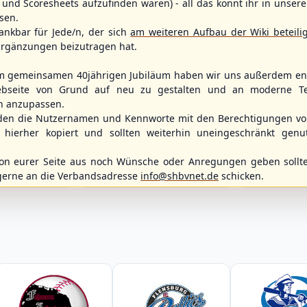
und Scoresheets aufzufinden waren) - all das könnt ihr in unsere
sen.
ankbar für Jede/n, der sich
am weiteren Aufbau der Wiki beteili
rgänzungen beizutragen hat.
m gemeinsamen 40jährigen Jubiläum haben wir uns außerdem ent
bseite von Grund auf neu zu gestalten und an moderne T
n anzupassen.
WBSC Europe
WBSC Europe
den die Nutzernamen und Kennworte mit den Berechtigungen von
12:00 Uhr
(€)
15:00 Uhr
(€)
Box-Score
hierher kopiert und sollten weiterhin uneingeschränkt genu
Belgium vs. Poland
Spain vs. Isra
vs.
U-23 Baseball European
U-23 Baseball E
9ers
n eurer Seite aus noch Wünsche oder Anregungen geben sollte
Championship B Pool 2026 - Group
Championship B 
liga Nordost
Germany
Spain
gerne an die Verbandsadresse
info@shbvnet.de
schicken.