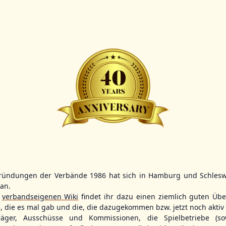
Scorer:
B-
BBBZL
13:00
BBBZL
13:00
BBLL
15:30
HDR
HWS2
HHS4
GBM
KIL3
LUB
Sportplatz Am Elisenhain, Greifswald-Eldena
Förde Ballpark (Kilia-Sportplätze), Kiel
Lizards Field, Lübeck
ründungen der Verbände 1986 hat sich in Hamburg und Schlesw
tan.
26 - Group Germany
r
verbandseigenen Wiki
findet ihr dazu einen ziemlich guten Übe
e, die es mal gab und die, die dazugekommen bzw. jetzt noch aktiv 
träger, Ausschüsse und Kommissionen, die Spielbetriebe (so