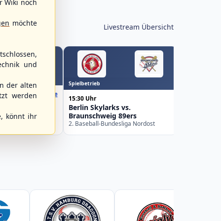
r Wiki noch
gen
möchte
Livestream Übersicht
schlossen,
echnik und
WBSC Europe
Spielbetrieb
 der alten
16:00 Uhr
(€)
Box-Score
Sweden vs
tzt werden
15:30 Uhr
el
U-23 Basebal
Berlin Skylarks vs.
Championship
uropean
Braunschweig 89ers
, könnt ihr
Germany
Pool 2026 - Group
2. Baseball-Bundesliga Nordost