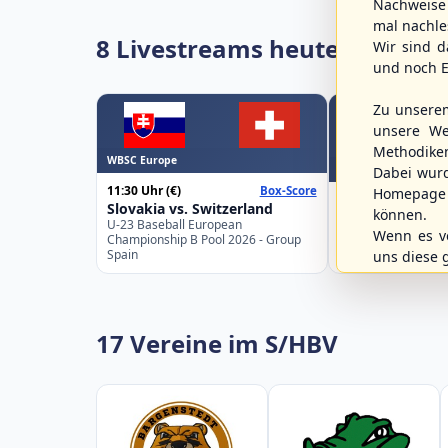
Nachweise 
mal nachle
8 Livestreams heute
Wir sind d
und noch E
Zu unsere
unsere We
Methodike
WBSC Europe
Spielbetrieb
Dabei wur
11:30 Uhr
(€)
Box-Score
Homepage 
12:00 Uhr
Slovakia vs. Switzerland
können.
Berlin Skylarks 
U-23 Baseball European
Braunschweig 8
Wenn es vo
Championship B Pool 2026 - Group
2. Baseball-Bundes
Spain
uns diese 
17 Vereine im S/HBV