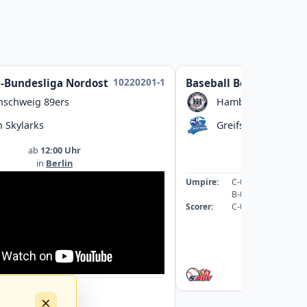
10220201-1
l-Bundesliga Nordost
Baseball Bezirksliga
nschweig 89ers
Hamburg Dragoon
n Skylarks
Greifswald Baltic M
ab
12:00 Uhr
ab
13:00
in
Berlin
in
Greifswal
Umpire:
C-089059-UMP-BB
B-078542-UMP-BB
Scorer:
C-069253-SCO
: A-043363-UMP-BB
×
: A-040088-UMP-BB