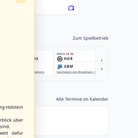
076222-SCO
Zum Spielbetrieb
BBBZL
15:30
BBBZL
15:30
BBBZL
15:30
‹
HSV/HHK3
HDR
HWS2
›
ELM
GBM
KIL3
EBE-Ballpark, Elmshorn
Sportplatz Am Elisenhain, Greifswald-Eldena
Förde Ballpark (Kilia-Spor
Alle Termine im Kalender
ig-Holstein
rblick über
sind.
weit dafür