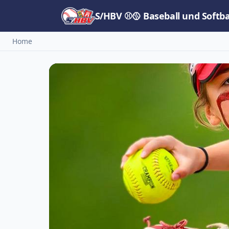
S/HBV ⚾🥎 Baseball und Softb
Home