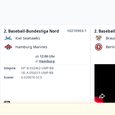
10210903-1
2. Baseball-Bundesliga Nord
2. Basebal
Kiel Seahawks
Brau
Hamburg Marines
Berli
ab
12:00 Uhr
in
Hamburg
Umpire:
HP: B-032462-UMP-BB
1B: A-050015-UMP-BB
Scorer:
A-029076-SCO
Umpire:
1B
HP