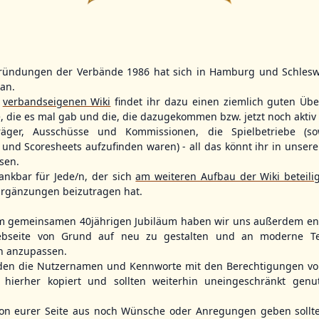
7
2
9
11
ründungen der Verbände 1986 hat sich in Hamburg und Schlesw
WBSC Europe
WBSC Europe
TOP 7
(F)
tan.
r
verbandseigenen Wiki
findet ihr dazu einen ziemlich guten Übe
12:00 Uhr
(€)
11:30 Uhr
(€)
Box-Score
Box-Score
n
Denmark vs. Sweden
Slovakia vs. 
e, die es mal gab und die, die dazugekommen bzw. jetzt noch aktiv 
opean
U-23 Baseball European
U-23 Baseball E
träger, Ausschüsse und Kommissionen, die Spielbetriebe (so
ol 2026 - Group
Championship B Pool 2026 - Group
Championship B 
und Scoresheets aufzufinden waren) - all das könnt ihr in unsere
Germany
Spain
sen.
ankbar für Jede/n, der sich
am weiteren Aufbau der Wiki beteili
rgänzungen beizutragen hat.
m gemeinsamen 40jährigen Jubiläum haben wir uns außerdem ent
bseite von Grund auf neu zu gestalten und an moderne T
n anzupassen.
den die Nutzernamen und Kennworte mit den Berechtigungen von
hierher kopiert und sollten weiterhin uneingeschränkt genu
n eurer Seite aus noch Wünsche oder Anregungen geben sollte