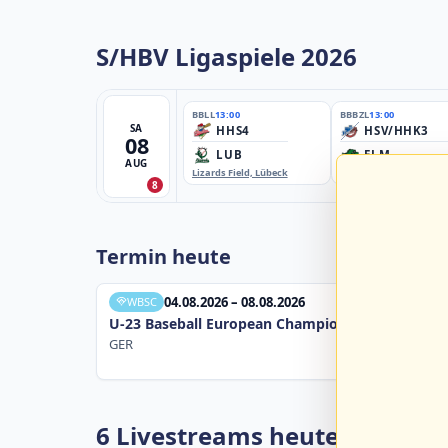
S/HBV Ligaspiele 2026
BBLL
13:00
BBBZL
13:00
SA
HHS4
HSV/HHK3
08
LUB
ELM
AUG
Lizards Field, Lübeck
EBE-Ballpark, Elmshorn
8
Termin heute
04.08.2026 – 08.08.2026
WBSC
U-23 Baseball European Championship B Pool 20
GER
6 Livestreams heute