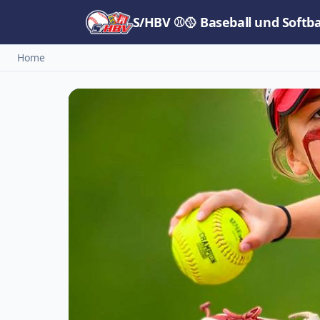
S/HBV ⚾🥎 Baseball und Softb
Home