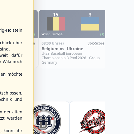
1
15
3
0
WBSC Europe
ig-Holstein
08:00 Uhr
(€)
WBSC Europe
(F)
(F)
Croatia vs.
rblick über
08:00 Uhr
(€)
Box-Score
Box-Score
U-23 Basebal
Türkiye
Belgium vs. Ukraine
sind.
Championship
Spain
uropean
U-23 Baseball European
weit dafür
Pool 2026 - Group
Championship B Pool 2026 - Group
r Wiki noch
Germany
gen
möchte
schlossen,
echnik und
 der alten
tzt werden
, könnt ihr