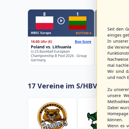
8
1
8
Seit den G
WBSC Europe
WBSC Europe
BOTTOM 6
einiges ge
In unsere
16:00 Uhr
(€)
15:00 Uhr
(€)
Box-Score
Poland vs. Lithuania
Greece vs. Spai
die Verein
U-23 Baseball European
U-23 Baseball Eur
Funktions
Championship B Pool 2026 - Group
Championship B Po
Nachweise 
Germany
Spain
mal nachle
Wir sind d
und noch E
17 Vereine im S/HBV
Zu unsere
unsere We
Methodike
Dabei wur
Homepage 
können.
Wenn es vo