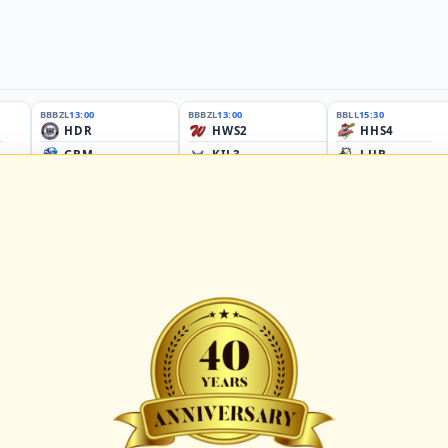
BBBZL
13:00
BBBZL
13:00
BBLL
15:30
HDR
HWS2
HHS4
GBM
KIL3
LUB
Sportplatz Am Elisenhain, Greifswald-Eldena
Förde Ballpark (Kilia-Sportplätze), Kiel
Lizards Field, Lübeck
26 - Group Germany