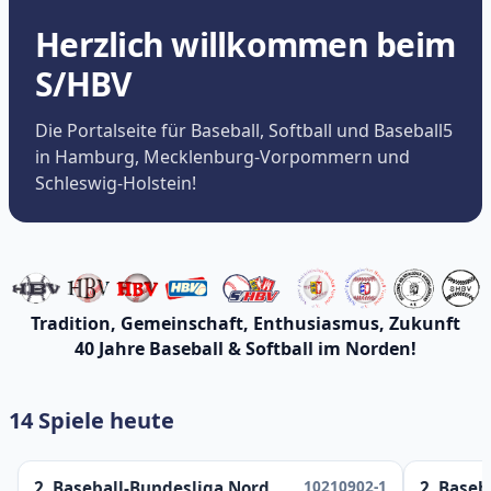
Herzlich willkommen beim
S/HBV
Die Portalseite für Baseball, Softball und Baseball5
in Hamburg, Mecklenburg-Vorpommern und
Schleswig-Holstein!
Tradition, Gemeinschaft, Enthusiasmus, Zukunft
40 Jahre Baseball & Softball im Norden!
14 Spiele heute
10210902-1
2. Baseball-Bundesliga Nord
2. Baseb