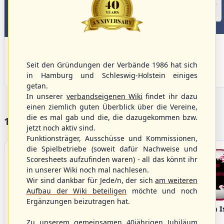
Spielbetrieb
WBSC Europe
12:00 Uhr
11:30 Uhr
(€)
Box-Score
Berlin Skylarks vs.
Slovakia vs. Switzerland
Braunschweig 89ers
U-23 Baseball European
Seit den Gründungen der Verbände 1986 hat sich
2. Baseball-Bundesliga Nordost
Championship B Pool 2026 - Group
in Hamburg und Schleswig-Holstein einiges
Spain
getan.
In unserer
verbandseigenen Wiki
findet ihr dazu
einen ziemlich guten Überblick über die Vereine,
die es mal gab und die, die dazugekommen bzw.
17 Vereine im S/HBV
jetzt noch aktiv sind.
Funktionsträger, Ausschüsse und Kommissionen,
die Spielbetriebe (soweit dafür Nachweise und
Scoresheets aufzufinden waren) - all das könnt ihr
in unserer Wiki noch mal nachlesen.
Wir sind dankbar für Jede/n, der sich
am weiteren
Aufbau der Wiki beteiligen
möchte und noch
Ergänzungen beizutragen hat.
Bargenstedt
Elmshorn Alligators
Fehmarn I
Beavers
Zu unserem gemeinsamen 40jährigen Jubiläum