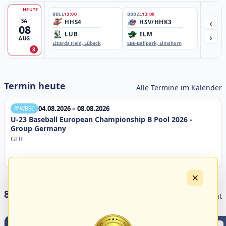
HEUTE
BBLL
13:00
BBBZL
13:00
BBBZL
13:
‹
SA
HHS4
HSV/HHK3
HD
08
›
LUB
ELM
GB
AUG
Lizards Field, Lübeck
EBE-Ballpark, Elmshorn
Sportplatz
8
Termin heute
Alle Termine im Kalender
04.08.2026 – 08.08.2026
WBSC
U-23 Baseball European Championship B Pool 2026 -
Group Germany
GER
×
8 Livestreams heute
Livestream Übersicht
0
0