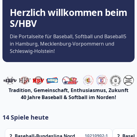
Herzlich willkommen beim
S/HBV
Die Portalseite für Baseball, Softball und Baseball5
in Hamburg, Mecklenburg-Vorpommern und
Schleswig-Holstein!
Tradition, Gemeinschaft, Enthusiasmus, Zukunft
40 Jahre Baseball & Softball im Norden!
14 Spiele heute
10210902-1
2. Baseball-Bundesliga Nord
2. Baseb