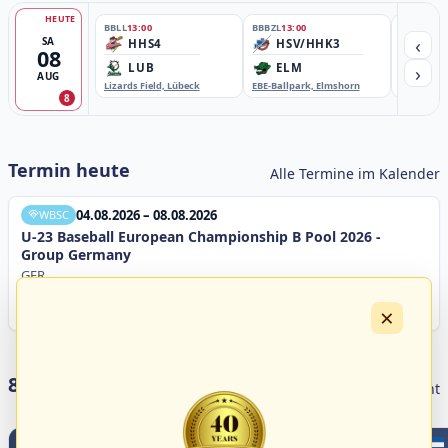
HEUTE
BBLL
13:00
BBBZL
13:00
BBBZL
13:
‹
SA
HHS4
HSV/HHK3
HD
08
›
LUB
ELM
GB
AUG
Lizards Field, Lübeck
EBE-Ballpark, Elmshorn
Sportplatz
8
Termin heute
Alle Termine im Kalender
04.08.2026 – 08.08.2026
WBSC
U-23 Baseball European Championship B Pool 2026 -
Group Germany
GER
×
8 Livestreams heute
Livestream Übersicht