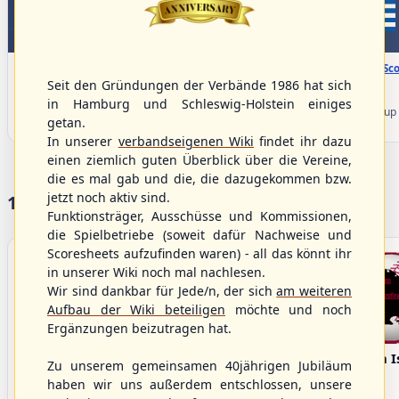
WBSC Europe
WBSC Europe
08:00 Uhr
(€)
08:00 Uhr
(€)
Box-Score
Box-Sco
Denmark vs. Lithuania
Türkiye vs. Greece
Seit den Gründungen der Verbände 1986 hat sich
U-23 Baseball European
U-23 Baseball European
in Hamburg und Schleswig-Holstein einiges
Championship B Pool 2026 - Group
Championship B Pool 2026 - Group
getan.
Germany
Spain
In unserer
verbandseigenen Wiki
findet ihr dazu
einen ziemlich guten Überblick über die Vereine,
die es mal gab und die, die dazugekommen bzw.
jetzt noch aktiv sind.
17 Vereine im S/HBV
Funktionsträger, Ausschüsse und Kommissionen,
die Spielbetriebe (soweit dafür Nachweise und
Scoresheets aufzufinden waren) - all das könnt ihr
in unserer Wiki noch mal nachlesen.
Wir sind dankbar für Jede/n, der sich
am weiteren
Aufbau der Wiki beteiligen
möchte und noch
Ergänzungen beizutragen hat.
Bargenstedt
Elmshorn Alligators
Fehmarn I
Zu unserem gemeinsamen 40jährigen Jubiläum
Beavers
haben wir uns außerdem entschlossen, unsere