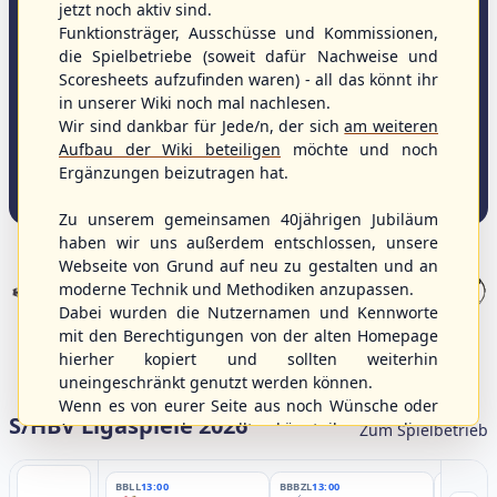
jetzt noch aktiv sind.
Herzlich willkommen beim
Funktionsträger, Ausschüsse und Kommissionen,
die Spielbetriebe (soweit dafür Nachweise und
S/HBV
Scoresheets aufzufinden waren) - all das könnt ihr
in unserer Wiki noch mal nachlesen.
Wir sind dankbar für Jede/n, der sich
am weiteren
Die Portalseite für Baseball, Softball und Baseball5
Aufbau der Wiki beteiligen
möchte und noch
in Hamburg, Mecklenburg-Vorpommern und
Ergänzungen beizutragen hat.
Schleswig-Holstein!
Zu unserem gemeinsamen 40jährigen Jubiläum
haben wir uns außerdem entschlossen, unsere
Webseite von Grund auf neu zu gestalten und an
moderne Technik und Methodiken anzupassen.
Dabei wurden die Nutzernamen und Kennworte
Tradition, Gemeinschaft, Enthusiasmus, Zukunft
mit den Berechtigungen von der alten Homepage
40 Jahre Baseball & Softball im Norden!
hierher kopiert und sollten weiterhin
uneingeschränkt genutzt werden können.
Wenn es von eurer Seite aus noch Wünsche oder
S/HBV Ligaspiele 2026
Anregungen geben sollte, könnt ihr uns diese
Zum Spielbetrieb
gerne an die Verbandsadresse
info@shbvnet.de
schicken.
BBLL
13:00
BBBZL
13:00
BBBZL
13: