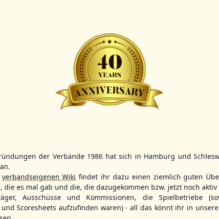
BBBZL
13:00
BBBZL
13:00
BBLL
FINAL
0
13
HDR
HWS2
HHS4
3
7
GBM
KIL3
LUB
26 - Group Germany
ründungen der Verbände 1986 hat sich in Hamburg und Schlesw
tan.
r
verbandseigenen Wiki
findet ihr dazu einen ziemlich guten Übe
e, die es mal gab und die, die dazugekommen bzw. jetzt noch aktiv 
träger, Ausschüsse und Kommissionen, die Spielbetriebe (so
und Scoresheets aufzufinden waren) - all das könnt ihr in unsere
sen.