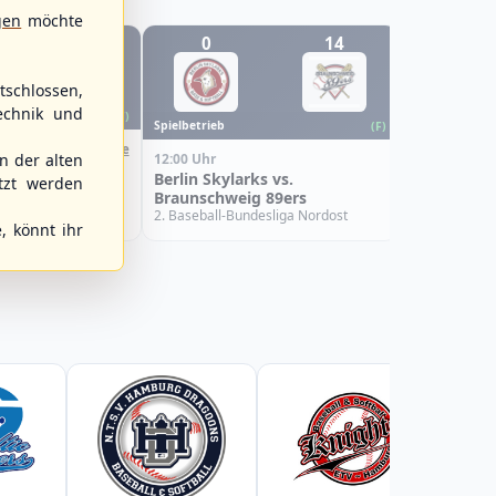
gen
möchte
1
0
14
7
WBSC Europe
schlossen,
echnik und
11:30 Uhr
(€)
(F)
Spielbetrieb
(F)
Slovakia vs
Box-Score
U-23 Basebal
 der alten
12:00 Uhr
Poland
Championship
Berlin Skylarks vs.
tzt werden
Spain
uropean
Braunschweig 89ers
Pool 2026 - Group
2. Baseball-Bundesliga Nordost
, könnt ihr