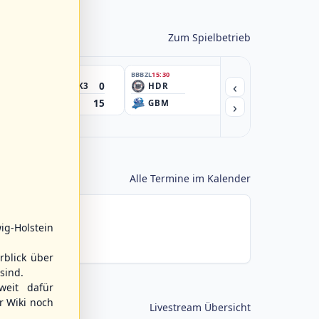
Zum Spielbetrieb
BBBZL
FINAL
BBBZL
15:30
BBBZL
15:30
‹
0
HSV/HHK3
HDR
HWS2
15
›
ELM
GBM
KIL3
Alle Termine im Kalender
ig-Holstein
rblick über
sind.
weit dafür
r Wiki noch
Livestream Übersicht