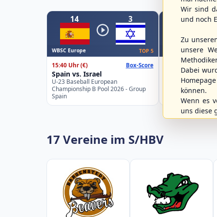
Wir sind d
14
3
1
und noch E
Zu unsere
unsere We
WBSC Europe
WBSC Europe
TOP 5
Methodike
15:40 Uhr
(€)
16:00 Uhr
(€)
Box-Score
Dabei wur
Spain vs. Israel
Sweden vs. Ge
Homepage 
U-23 Baseball European
U-23 Baseball Eur
Championship B Pool 2026 - Group
Championship B Po
können.
Spain
Germany
Wenn es vo
uns diese 
17 Vereine im S/HBV