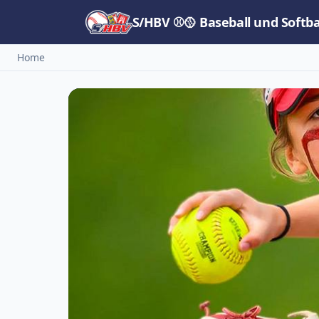
S/HBV ⚾🥎 Baseball und Softb
Home