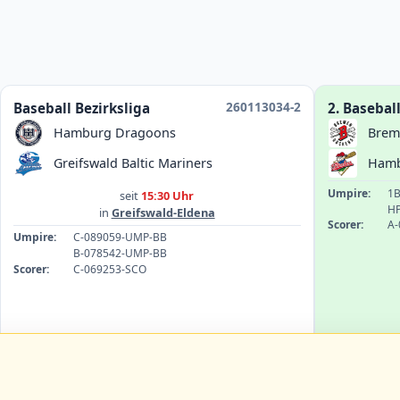
260113034-2
Baseball Bezirksliga
2. Basebal
Hamburg Dragoons
Brem
Greifswald Baltic Mariners
Hamb
Umpire:
1B
seit
15:30 Uhr
HP
in
Greifswald-Eldena
Scorer:
A-
Umpire:
C-089059-UMP-BB
B-078542-UMP-BB
Scorer:
C-069253-SCO