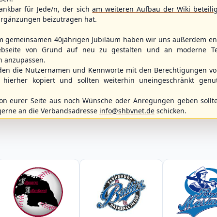
ankbar für Jede/n, der sich
am weiteren Aufbau der Wiki beteili
3
3
9
8
rgänzungen beizutragen hat.
m gemeinsamen 40jährigen Jubiläum haben wir uns außerdem ent
bseite von Grund auf neu zu gestalten und an moderne T
WBSC Europe
BOTTOM 6
Spielbetrieb
(F)
n anzupassen.
12:00 Uhr
(€)
Box-Score
den die Nutzernamen und Kennworte mit den Berechtigungen von
15:30 Uhr
rmany
Belgium vs. 
Berlin Skylarks vs.
hierher kopiert und sollten weiterhin uneingeschränkt genu
opean
U-23 Baseball E
Braunschweig 89ers
ol 2026 - Group
Championship B 
2. Baseball-Bundesliga Nordost
Germany
n eurer Seite aus noch Wünsche oder Anregungen geben sollte
gerne an die Verbandsadresse
info@shbvnet.de
schicken.