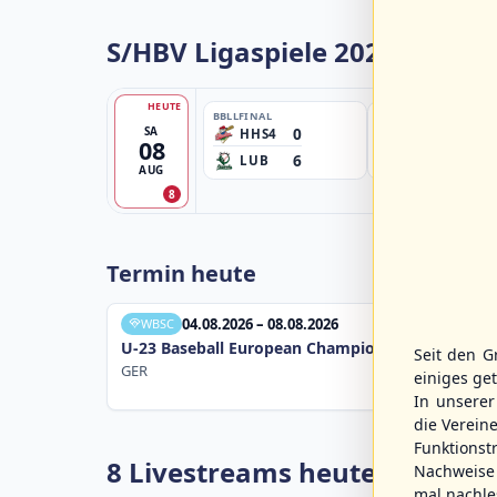
S/HBV Ligaspiele 2026
HEUTE
BBLL
FINAL
BBBZL
FINAL
0
SA
HHS4
HSV/HHK3
08
6
1
LUB
ELM
AUG
8
Termin heute
04.08.2026 – 08.08.2026
WBSC
U-23 Baseball European Championship B Pool 20
Seit den G
GER
einiges ge
In unsere
die Verein
Funktions
8 Livestreams heute
Nachweise 
mal nachle