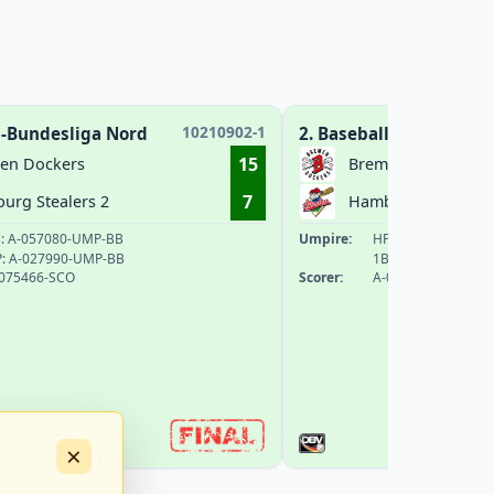
10210902-1
l-Bundesliga Nord
2. Baseball-Bundesliga
15
en Dockers
Bremen Dockers
7
urg Stealers 2
Hamburg Stealers 
: A-057080-UMP-BB
Umpire:
HP: A-057080-UMP
: A-027990-UMP-BB
1B: A-027990-UMP
075466-SCO
Scorer:
A-075466-SCO
×