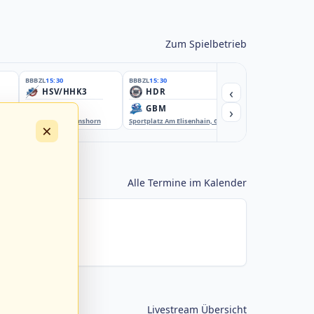
Zum Spielbetrieb
BBBZL
15:30
BBBZL
15:30
BBBZL
15:30
‹
HSV/HHK3
HDR
HWS2
›
ELM
GBM
KIL3
EBE-Ballpark, Elmshorn
Sportplatz Am Elisenhain, Greifswald-Eldena
Förde Ballpark (Kilia-Spor
×
Alle Termine im Kalender
Livestream Übersicht