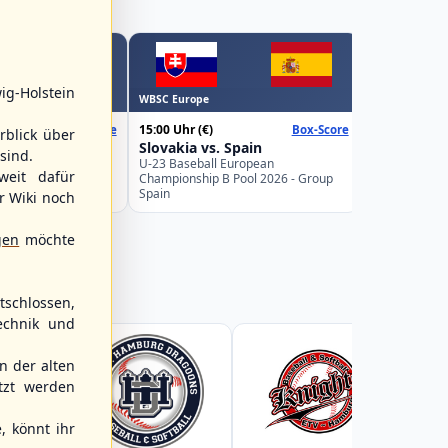
WBSC Europe
ig-Holstein
WBSC Europe
16:00 Uhr
(€)
15:00 Uhr
(€)
Box-Score
Box-Score
Belgium v
rblick über
weden
Slovakia vs. Spain
U-23 Basebal
sind.
Championship
uropean
U-23 Baseball European
weit dafür
Germany
Pool 2026 - Group
Championship B Pool 2026 - Group
Spain
r Wiki noch
gen
möchte
schlossen,
echnik und
 der alten
tzt werden
, könnt ihr