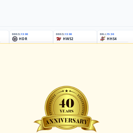
BBBZL
13:00
BBBZL
13:00
BBLL
15:30
HDR
HWS2
HHS4
GBM
KIL3
LUB
Sportplatz Am Elisenhain, Greifswald-Eldena
Förde Ballpark (Kilia-Sportplätze), Kiel
Lizards Field, Lübeck
26 - Group Germany