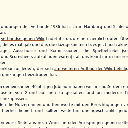
ründungen der Verbände 1986 hat sich in Hamburg und Schlesw
WBSC Europe
WBSC Europe
tan.
11:30 Uhr
(€)
12:00 Uhr
(€)
Box-Score
Box-Score
r
verbandseigenen Wiki
findet ihr dazu einen ziemlich guten Übe
ece
Switzerland vs. Israel
Poland vs. S
e, die es mal gab und die, die dazugekommen bzw. jetzt noch aktiv 
opean
U-23 Baseball European
U-23 Baseball E
träger, Ausschüsse und Kommissionen, die Spielbetriebe (so
ol 2026 - Group
Championship B Pool 2026 - Group
Championship B 
Spain
Germany
und Scoresheets aufzufinden waren) - all das könnt ihr in unsere
sen.
ankbar für Jede/n, der sich
am weiteren Aufbau der Wiki beteili
rgänzungen beizutragen hat.
m gemeinsamen 40jährigen Jubiläum haben wir uns außerdem ent
bseite von Grund auf neu zu gestalten und an moderne T
n anzupassen.
den die Nutzernamen und Kennworte mit den Berechtigungen von
hierher kopiert und sollten weiterhin uneingeschränkt genu
n eurer Seite aus noch Wünsche oder Anregungen geben sollte