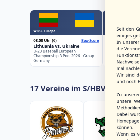
Seit den G
WBSC Europe
WBSC Europe
einiges ge
08:00 Uhr
(€)
08:00 Uhr
(€)
Box-Score
In unsere
Lithuania vs. Ukraine
Croatia vs. Gre
die Verein
U-23 Baseball European
U-23 Baseball Eur
Funktions
Championship B Pool 2026 - Group
Championship B Po
Germany
Spain
Nachweise 
mal nachle
Wir sind d
und noch E
17 Vereine im S/HBV
Zu unsere
unsere We
Methodike
Dabei wur
Homepage 
können.
Wenn es vo