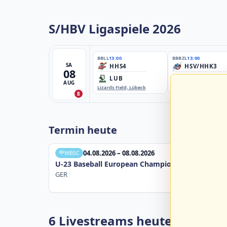
S/HBV Ligaspiele 2026
BBLL
13:00
BBBZL
13:00
SA
HHS4
HSV/HHK3
08
LUB
ELM
AUG
Lizards Field, Lübeck
EBE-Ballpark, Elmshorn
8
Termin heute
04.08.2026 – 08.08.2026
WBSC
U-23 Baseball European Championship B Pool 20
GER
6 Livestreams heute