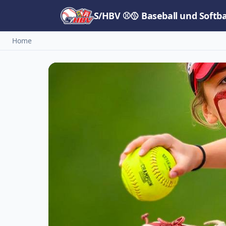
S/HBV ⚾🥎 Baseball und Softb
Home