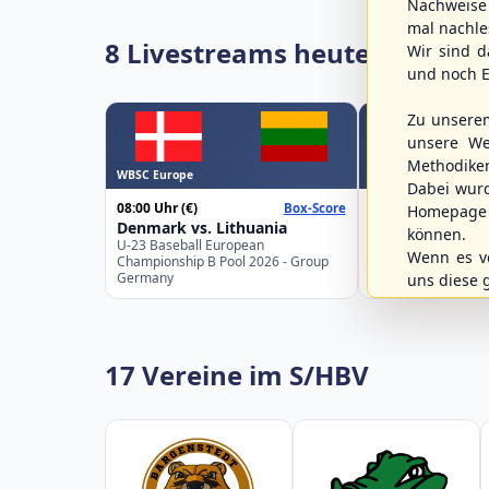
Nachweise 
mal nachle
8 Livestreams heute
Wir sind d
und noch E
Zu unsere
unsere We
Methodike
WBSC Europe
WBSC Europe
Dabei wur
08:00 Uhr
(€)
08:00 Uhr
(€)
Box-Score
Homepage 
Denmark vs. Lithuania
Türkiye vs. Gre
können.
U-23 Baseball European
U-23 Baseball Eur
Wenn es vo
Championship B Pool 2026 - Group
Championship B Po
Germany
Spain
uns diese 
17 Vereine im S/HBV