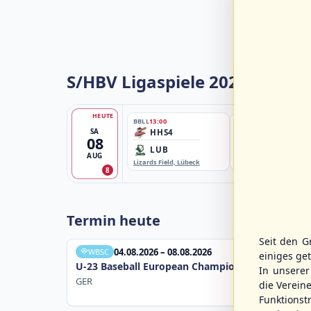
S/HBV Ligaspiele 2026
HEUTE
BBLL
13:00
BBBZL
13:00
SA
HHS4
HSV/HHK3
08
LUB
ELM
AUG
Lizards Field, Lübeck
EBE-Ballpark, Elmshorn
8
Termin heute
Seit den G
04.08.2026 – 08.08.2026
WBSC
einiges ge
U-23 Baseball European Championship B Pool 20
In unsere
GER
die Verein
Funktions