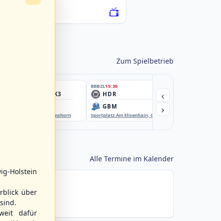
076222-SCO
Zum Spielbetrieb
BBBZL
15:30
BBBZL
15:30
BBBZL
15:30
‹
HSV/HHK3
HDR
HWS2
›
ELM
GBM
KIL3
EBE-Ballpark, Elmshorn
Sportplatz Am Elisenhain, Greifswald-Eldena
Förde Ballpark (Kilia-Spor
Alle Termine im Kalender
ig-Holstein
rblick über
sind.
weit dafür