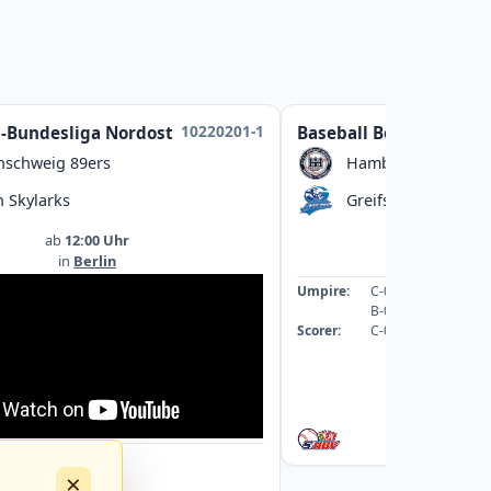
10220201-1
l-Bundesliga Nordost
Baseball Bezirksliga
nschweig 89ers
Hamburg Dragoon
n Skylarks
Greifswald Baltic M
ab
12:00 Uhr
ab
13:00
in
Berlin
in
Greifswal
Umpire:
C-089059-UMP-BB
B-078542-UMP-BB
Scorer:
C-069253-SCO
: A-043363-UMP-BB
×
: A-040088-UMP-BB