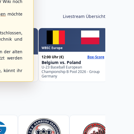
r Wiki noch
gen
möchte
Livestream Übersicht
schlossen,
echnik und
WBSC Europe
WBSC Europe
 der alten
15:00 Uhr
(€)
12:00 Uhr
(€)
Box-Score
Spain vs. I
tzt werden
Belgium vs. Poland
U-23 Basebal
ks vs.
Championship
U-23 Baseball European
 89ers
, könnt ihr
Spain
Championship B Pool 2026 - Group
desliga Nordost
Germany