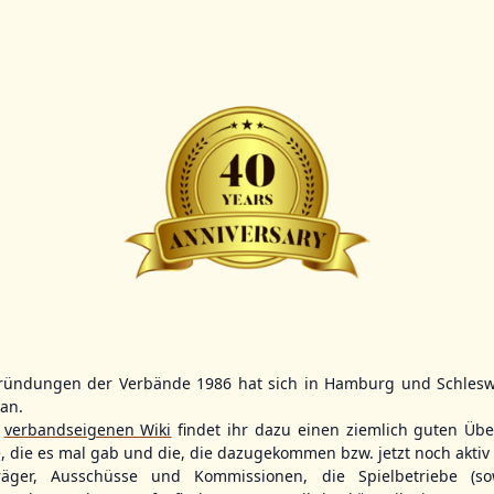
Scorer:
B-
BBBZL
13:00
BBBZL
13:00
BBLL
15:30
HDR
HWS2
HHS4
GBM
KIL3
LUB
Sportplatz Am Elisenhain, Greifswald-Eldena
Förde Ballpark (Kilia-Sportplätze), Kiel
Lizards Field, Lübeck
ründungen der Verbände 1986 hat sich in Hamburg und Schlesw
tan.
26 - Group Germany
r
verbandseigenen Wiki
findet ihr dazu einen ziemlich guten Übe
e, die es mal gab und die, die dazugekommen bzw. jetzt noch aktiv 
träger, Ausschüsse und Kommissionen, die Spielbetriebe (so