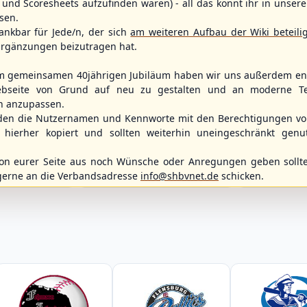
und Scoresheets aufzufinden waren) - all das könnt ihr in unsere
sen.
ankbar für Jede/n, der sich
am weiteren Aufbau der Wiki beteili
rgänzungen beizutragen hat.
m gemeinsamen 40jährigen Jubiläum haben wir uns außerdem ent
bseite von Grund auf neu zu gestalten und an moderne T
n anzupassen.
WBSC Europe
Spielbetrieb
den die Nutzernamen und Kennworte mit den Berechtigungen von
11:30 Uhr
(€)
Box-Score
Box-Score
hierher kopiert und sollten weiterhin uneingeschränkt genu
12:00 Uhr
ece
Slovakia vs. Switzerland
Berlin Skylar
opean
U-23 Baseball European
Braunschweig
n eurer Seite aus noch Wünsche oder Anregungen geben sollte
ol 2026 - Group
Championship B Pool 2026 - Group
2. Baseball-Bun
Spain
gerne an die Verbandsadresse
info@shbvnet.de
schicken.