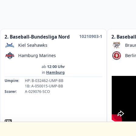
10210903-1
2. Baseball-Bundesliga Nord
2. Basebal
Kiel Seahawks
Brau
Hamburg Marines
Berli
ab
12:00 Uhr
in
Hamburg
Umpire:
HP: B-032462-UMP-BB
1B: A-050015-UMP-BB
Scorer:
A-029076-SCO
Umpire:
1B
HP