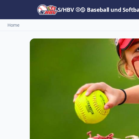
S/HBV ⚾🥎 Baseball und Softb
Home