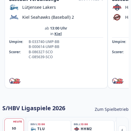
Lütjensee Lakers
Ha
Kiel Seahawks (Baseball) 2
Ha
ab
13:00 Uhr
in
Kiel
Umpire:
B-033740-UMP-BB
Umpire:
B-000614-UMP-BB
Scorer:
B-086327-SCO
Scorer:
C-085639-SCO
S/HBV Ligaspiele 2026
Zum Spielbetrieb
HEUTE
BBVL
13:00
BBLL
13:00
BBLL
15:30
‹
SO
TLU
HHM2
HH