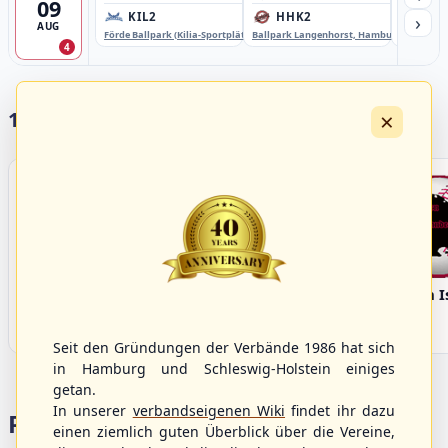
09
›
KIL2
HHK2
HH
AUG
Förde Ballpark (Kilia-Sportplätze), Kiel
Ballpark Langenhorst, Hamburg
Ballpark 
4
×
17 Vereine im S/HBV
Bargenstedt
Elmshorn Alligators
Fehmarn I
Beavers
Seit den Gründungen der Verbände 1986 hat sich
in Hamburg und Schleswig-Holstein einiges
getan.
In unserer
verbandseigenen Wiki
findet ihr dazu
Portalbereiche
einen ziemlich guten Überblick über die Vereine,