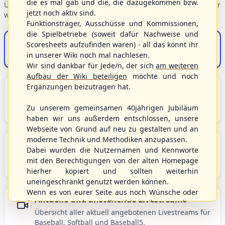
die es mal gab und die, die dazugekommen bzw.
Übersicht der Verbandsbereiche – wählen Sie einen Einstieg für
jetzt noch aktiv sind.
weiterführende Informationen.
Funktionsträger, Ausschüsse und Kommissionen,
die Spielbetriebe (soweit dafür Nachweise und
S/HBV-Shop
Scoresheets aufzufinden waren) - all das könnt ihr
in unserer Wiki noch mal nachlesen.
Der Onlineshop des S/HBV
Wir sind dankbar für Jede/n, der sich
am weiteren
Aufbau der Wiki beteiligen
möchte und noch
Ergänzungen beizutragen hat.
Unser Sport
Grundlagen und Hintergründe zu Baseball, Softball
Zu unserem gemeinsamen 40jährigen Jubiläum
und Baseball5.
haben wir uns außerdem entschlossen, unsere
Webseite von Grund auf neu zu gestalten und an
moderne Technik und Methodiken anzupassen.
Berichte und Neuigkeiten
Dabei wurden die Nutzernamen und Kennworte
Aktuelle Meldungen, Berichte und Nachrichten aus
mit den Berechtigungen von der alten Homepage
dem S/HBV, Deutschland und der Welt.
hierher kopiert und sollten weiterhin
uneingeschränkt genutzt werden können.
Wenn es von eurer Seite aus noch Wünsche oder
Aktuelle und anstehende Livestreams
Anregungen geben sollte, könnt ihr uns diese
Übersicht aller aktuell angebotenen Livestreams für
gerne an die Verbandsadresse
info@shbvnet.de
Baseball, Softball und Baseball5.
schicken.