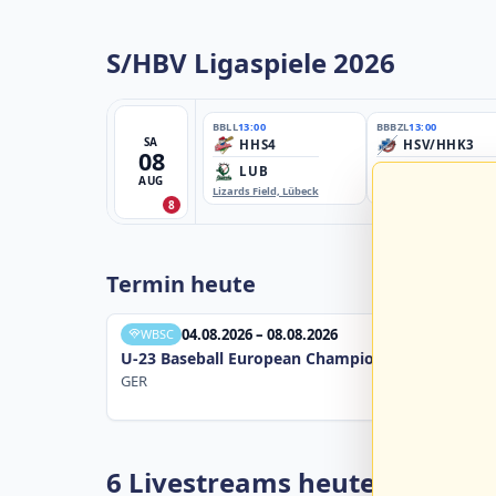
S/HBV Ligaspiele 2026
BBLL
13:00
BBBZL
13:00
SA
HHS4
HSV/HHK3
08
LUB
ELM
AUG
Lizards Field, Lübeck
EBE-Ballpark, Elmshorn
8
Termin heute
04.08.2026 – 08.08.2026
WBSC
U-23 Baseball European Championship B Pool 20
GER
6 Livestreams heute