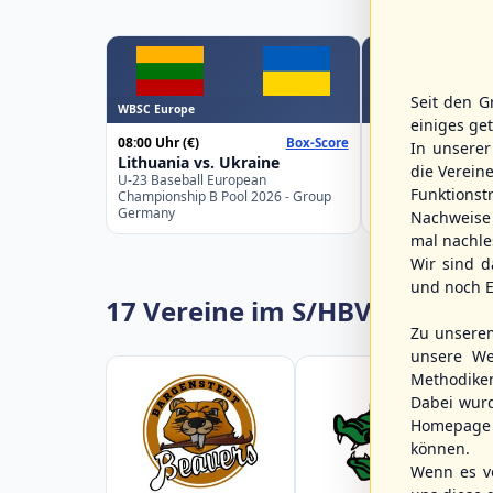
Seit den G
WBSC Europe
WBSC Europe
einiges ge
08:00 Uhr
(€)
08:00 Uhr
(€)
Box-Score
In unsere
Lithuania vs. Ukraine
Croatia vs. Gre
die Verein
U-23 Baseball European
U-23 Baseball Eur
Funktions
Championship B Pool 2026 - Group
Championship B Po
Germany
Spain
Nachweise 
mal nachle
Wir sind d
und noch E
17 Vereine im S/HBV
Zu unsere
unsere We
Methodike
Dabei wur
Homepage 
können.
Wenn es vo