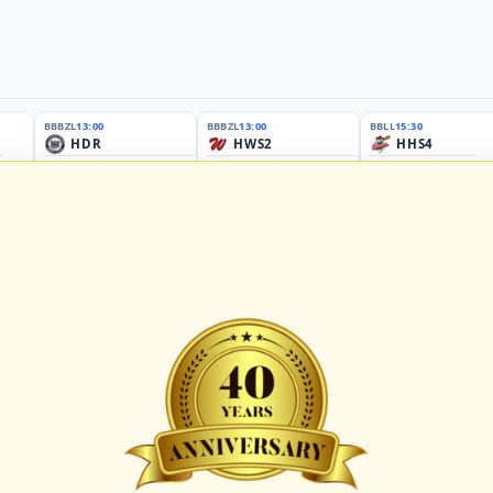
BBBZL
13:00
BBBZL
13:00
BBLL
15:30
HDR
HWS2
HHS4
GBM
KIL3
LUB
Sportplatz Am Elisenhain, Greifswald-Eldena
Förde Ballpark (Kilia-Sportplätze), Kiel
Lizards Field, Lübeck
26 - Group Germany