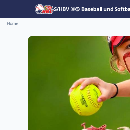
S/HBV ⚾🥎 Baseball und Softb
Home