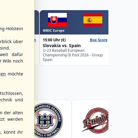
WBSC Europe
ig-Holstein
WBSC Europe
16:00 Uhr
(€)
15:00 Uhr
(€)
Box-Score
Box-Score
Belgium v
rblick über
weden
Slovakia vs. Spain
U-23 Basebal
sind.
Championship
uropean
U-23 Baseball European
weit dafür
Germany
Pool 2026 - Group
Championship B Pool 2026 - Group
Spain
r Wiki noch
gen
möchte
schlossen,
echnik und
 der alten
tzt werden
, könnt ihr