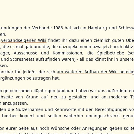
ründungen der Verbände 1986 hat sich in Hamburg und Schlesw
WBSC Europe
WBSC Europe
tan.
11:30 Uhr
(€)
12:00 Uhr
(€)
Box-Score
Box-Score
r
verbandseigenen Wiki
findet ihr dazu einen ziemlich guten Übe
ece
Switzerland vs. Israel
Poland vs. S
e, die es mal gab und die, die dazugekommen bzw. jetzt noch aktiv 
opean
U-23 Baseball European
U-23 Baseball E
träger, Ausschüsse und Kommissionen, die Spielbetriebe (so
ol 2026 - Group
Championship B Pool 2026 - Group
Championship B 
Spain
Germany
und Scoresheets aufzufinden waren) - all das könnt ihr in unsere
sen.
ankbar für Jede/n, der sich
am weiteren Aufbau der Wiki beteili
rgänzungen beizutragen hat.
m gemeinsamen 40jährigen Jubiläum haben wir uns außerdem ent
bseite von Grund auf neu zu gestalten und an moderne T
n anzupassen.
den die Nutzernamen und Kennworte mit den Berechtigungen von
hierher kopiert und sollten weiterhin uneingeschränkt genu
n eurer Seite aus noch Wünsche oder Anregungen geben sollte