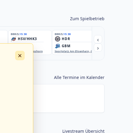
Zum Spielbetrieb
BBBZL
15:30
BBBZL
15:30
BBBZL
15:30
‹
HSV/HHK3
HDR
HWS2
›
ELM
GBM
KIL3
EBE-Ballpark, Elmshorn
Sportplatz Am Elisenhain, Greifswald-Eldena
Förde Ballpark (Kilia-Spor
×
Alle Termine im Kalender
Livestream Übersicht