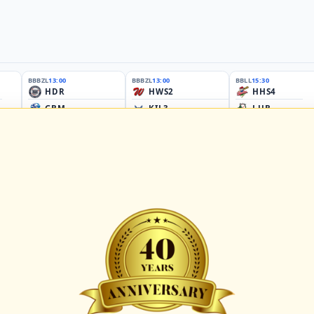
BBBZL
13:00
BBBZL
13:00
BBLL
15:30
HDR
HWS2
HHS4
GBM
KIL3
LUB
Sportplatz Am Elisenhain, Greifswald-Eldena
Förde Ballpark (Kilia-Sportplätze), Kiel
Lizards Field, Lübeck
26 - Group Germany