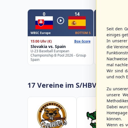
0
14
0
Seit den G
WBSC Europe
WBSC Europe
BOTTOM 5
einiges ge
In unsere
15:00 Uhr
(€)
16:00 Uhr
(€)
Box-Score
Slovakia vs. Spain
Belgium vs. Ge
die Verein
U-23 Baseball European
U-23 Baseball Eur
Funktions
Championship B Pool 2026 - Group
Championship B Po
Nachweise 
Spain
Germany
mal nachle
Wir sind d
und noch E
17 Vereine im S/HBV
Zu unsere
unsere We
Methodike
Dabei wur
Homepage 
können.
Wenn es vo