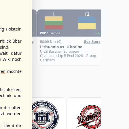
12
1
12
6
WBSC Europe
ig-Holstein
08:00 Uhr
(€)
WBSC Europe
(F)
(F)
Croatia vs.
rblick über
08:00 Uhr
(€)
Box-Score
Box-Score
U-23 Basebal
s. Israel
Lithuania vs. Ukraine
sind.
Championship
Spain
uropean
U-23 Baseball European
weit dafür
Pool 2026 - Group
Championship B Pool 2026 - Group
r Wiki noch
Germany
gen
möchte
schlossen,
echnik und
 der alten
tzt werden
, könnt ihr