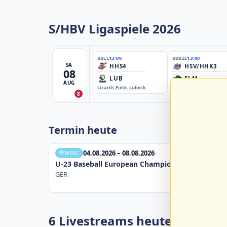
S/HBV Ligaspiele 2026
BBLL
13:00
BBBZL
13:00
SA
HHS4
HSV/HHK3
08
LUB
ELM
AUG
Lizards Field, Lübeck
EBE-Ballpark, Elmshorn
8
Termin heute
04.08.2026 – 08.08.2026
WBSC
U-23 Baseball European Championship B Pool 20
GER
6 Livestreams heute