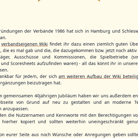
5
2
11
2
ründungen der Verbände 1986 hat sich in Hamburg und Schlesw
WBSC Europe
WBSC Europe
TOP 5
(F)
tan.
r
verbandseigenen Wiki
findet ihr dazu einen ziemlich guten Übe
12:00 Uhr
(€)
11:30 Uhr
(€)
Box-Score
Box-Score
rmany
Poland vs. Sweden
Switzerland v
e, die es mal gab und die, die dazugekommen bzw. jetzt noch aktiv 
opean
U-23 Baseball European
U-23 Baseball E
träger, Ausschüsse und Kommissionen, die Spielbetriebe (so
ol 2026 - Group
Championship B Pool 2026 - Group
Championship B 
und Scoresheets aufzufinden waren) - all das könnt ihr in unsere
Germany
Spain
sen.
ankbar für Jede/n, der sich
am weiteren Aufbau der Wiki beteili
rgänzungen beizutragen hat.
m gemeinsamen 40jährigen Jubiläum haben wir uns außerdem ent
bseite von Grund auf neu zu gestalten und an moderne T
n anzupassen.
den die Nutzernamen und Kennworte mit den Berechtigungen von
hierher kopiert und sollten weiterhin uneingeschränkt genu
n eurer Seite aus noch Wünsche oder Anregungen geben sollte