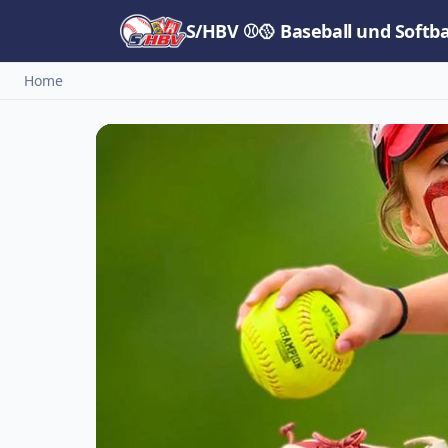
S/HBV ⚾🥎 Baseball und Softb
Home