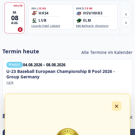
HEUTE
BBLL
13:00
BBBZL
13:00
BBBZL
13:
‹
SA
HHS4
HSV/HHK3
HD
08
›
LUB
ELM
GB
AUG
Lizards Field, Lübeck
EBE-Ballpark, Elmshorn
Sportplatz
8
Termin heute
Alle Termine im Kalender
04.08.2026 – 08.08.2026
WBSC
U-23 Baseball European Championship B Pool 2026 -
Group Germany
GER
×
8 Livestreams heute
Livestream Übersicht
2
0
0
5