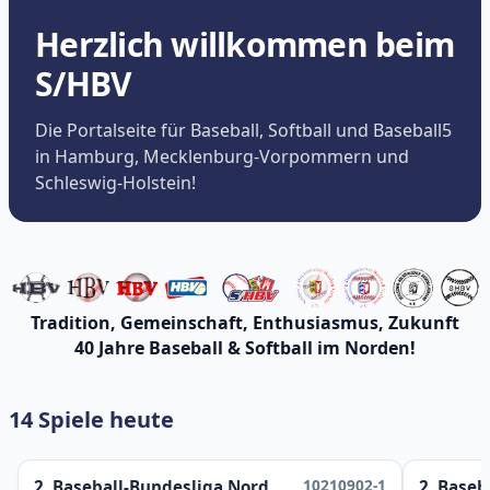
Herzlich willkommen beim
S/HBV
Die Portalseite für Baseball, Softball und Baseball5
in Hamburg, Mecklenburg-Vorpommern und
Schleswig-Holstein!
Tradition, Gemeinschaft, Enthusiasmus, Zukunft
40 Jahre Baseball & Softball im Norden!
14 Spiele heute
10210902-1
2. Baseball-Bundesliga Nord
2. Baseb