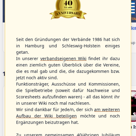
WBSC Europe
WBSC Europe
TOP 5
BOTTOM
08:00 Uhr
(€)
08:00 Uhr
(€)
Box-Score
Box-Sco
Denmark vs. Lithuania
Türkiye vs. Greece
U-23 Baseball European
U-23 Baseball European
Seit den Gründungen der Verbände 1986 hat sich
Championship B Pool 2026 - Group
Championship B Pool 2026 - Group
in Hamburg und Schleswig-Holstein einiges
Germany
Spain
getan.
In unserer
verbandseigenen Wiki
findet ihr dazu
einen ziemlich guten Überblick über die Vereine,
die es mal gab und die, die dazugekommen bzw.
17 Vereine im S/HBV
jetzt noch aktiv sind.
Funktionsträger, Ausschüsse und Kommissionen,
die Spielbetriebe (soweit dafür Nachweise und
Scoresheets aufzufinden waren) - all das könnt ihr
in unserer Wiki noch mal nachlesen.
Wir sind dankbar für Jede/n, der sich
am weiteren
Aufbau der Wiki beteiligen
möchte und noch
Ergänzungen beizutragen hat.
Bargenstedt
Elmshorn Alligators
Fehmarn I
Beavers
Zu unserem gemeinsamen 40jährigen Jubiläum