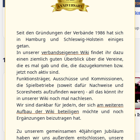
WBSC Europe
WBSC Europe
TOP 5
TO
15:40 Uhr
(€)
16:00 Uhr
(€)
Box-Score
Box-Sco
Spain vs. Israel
Sweden vs. Germany
U-23 Baseball European
U-23 Baseball European
Championship B Pool 2026 - Group
Championship B Pool 2026 - Group
Seit den Gründungen der Verbände 1986 hat sich
Spain
Germany
in Hamburg und Schleswig-Holstein einiges
getan.
In unserer
verbandseigenen Wiki
findet ihr dazu
17 Vereine im S/HBV
einen ziemlich guten Überblick über die Vereine,
die es mal gab und die, die dazugekommen bzw.
jetzt noch aktiv sind.
Funktionsträger, Ausschüsse und Kommissionen,
die Spielbetriebe (soweit dafür Nachweise und
Scoresheets aufzufinden waren) - all das könnt ihr
in unserer Wiki noch mal nachlesen.
Wir sind dankbar für Jede/n, der sich
am weiteren
Aufbau der Wiki beteiligen
möchte und noch
Bargenstedt
Elmshorn Alligators
Fehmarn I
Ergänzungen beizutragen hat.
Beavers
Zu unserem gemeinsamen 40jährigen Jubiläum
haben wir uns außerdem entschlossen, unsere