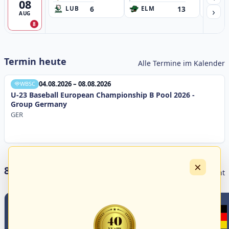
08
6
13
›
LUB
ELM
GB
AUG
8
Termin heute
Alle Termine im Kalender
04.08.2026 – 08.08.2026
WBSC
U-23 Baseball European Championship B Pool 2026 -
Group Germany
GER
×
8 Livestreams heute
Livestream Übersicht
5
3
1
1