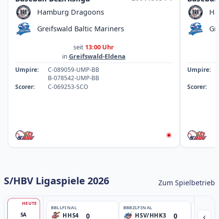
Hamburg Dragoons
Ha
Greifswald Baltic Mariners
Gr
seit
13:00 Uhr
in
Greifswald-Eldena
Umpire:
C-089059-UMP-BB
Umpire:
B-078542-UMP-BB
Scorer:
C-069253-SCO
Scorer:
S/HBV Ligaspiele 2026
Zum Spielbetrieb
HEUTE
BBLL
FINAL
BBBZL
FINAL
BBBZL
13:
‹
0
0
SA
HHS4
HSV/HHK3
HD