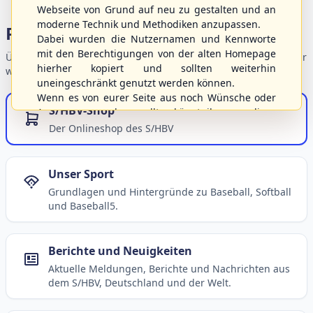
Webseite von Grund auf neu zu gestalten und an
moderne Technik und Methodiken anzupassen.
Portalbereiche
Dabei wurden die Nutzernamen und Kennworte
mit den Berechtigungen von der alten Homepage
Übersicht der Verbandsbereiche – wählen Sie einen Einstieg für
hierher kopiert und sollten weiterhin
weiterführende Informationen.
uneingeschränkt genutzt werden können.
Wenn es von eurer Seite aus noch Wünsche oder
S/HBV-Shop
Anregungen geben sollte, könnt ihr uns diese
gerne an die Verbandsadresse
info@shbvnet.de
Der Onlineshop des S/HBV
schicken.
Unser Sport
Grundlagen und Hintergründe zu Baseball, Softball
und Baseball5.
Berichte und Neuigkeiten
Aktuelle Meldungen, Berichte und Nachrichten aus
dem S/HBV, Deutschland und der Welt.