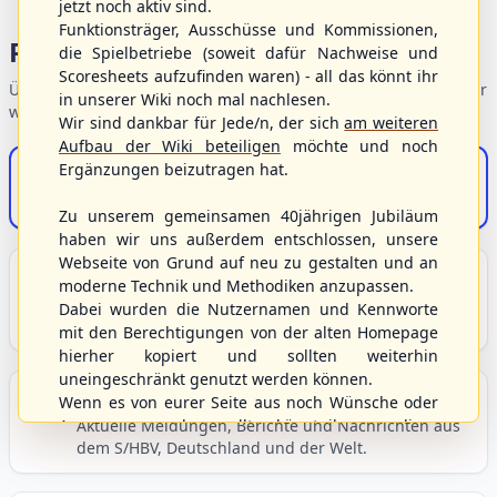
jetzt noch aktiv sind.
Funktionsträger, Ausschüsse und Kommissionen,
Portalbereiche
die Spielbetriebe (soweit dafür Nachweise und
Scoresheets aufzufinden waren) - all das könnt ihr
Übersicht der Verbandsbereiche – wählen Sie einen Einstieg für
in unserer Wiki noch mal nachlesen.
weiterführende Informationen.
Wir sind dankbar für Jede/n, der sich
am weiteren
Aufbau der Wiki beteiligen
möchte und noch
Ergänzungen beizutragen hat.
S/HBV-Shop
Der Onlineshop des S/HBV
Zu unserem gemeinsamen 40jährigen Jubiläum
haben wir uns außerdem entschlossen, unsere
Webseite von Grund auf neu zu gestalten und an
Unser Sport
moderne Technik und Methodiken anzupassen.
Grundlagen und Hintergründe zu Baseball, Softball
Dabei wurden die Nutzernamen und Kennworte
und Baseball5.
mit den Berechtigungen von der alten Homepage
hierher kopiert und sollten weiterhin
uneingeschränkt genutzt werden können.
Berichte und Neuigkeiten
Wenn es von eurer Seite aus noch Wünsche oder
Anregungen geben sollte, könnt ihr uns diese
Aktuelle Meldungen, Berichte und Nachrichten aus
dem S/HBV, Deutschland und der Welt.
gerne an die Verbandsadresse
info@shbvnet.de
schicken.