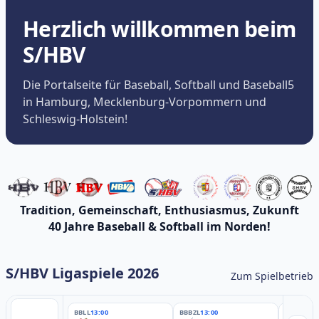
Herzlich willkommen beim
S/HBV
Die Portalseite für Baseball, Softball und Baseball5
in Hamburg, Mecklenburg-Vorpommern und
Schleswig-Holstein!
Tradition, Gemeinschaft, Enthusiasmus, Zukunft
40 Jahre Baseball & Softball im Norden!
S/HBV Ligaspiele 2026
Zum Spielbetrieb
BBLL
13:00
BBBZL
13:00
BBBZL
13: