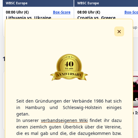
WBSC Europe
WBSC Europe
08:00 Uhr
(€)
08:00 Uhr
(€)
Box-Score
Box-Sco
Lithuania vs. Ukraine
Croatia vs. Greece
U-23 Baseball European
U-23 Baseball European
Championship B Pool 2026 - Group
Championship B Pool 2026 - Group
×
Germany
Spain
17 Vereine im S/HBV
Seit den Gründungen der Verbände 1986 hat sich
in Hamburg und Schleswig-Holstein einiges
Bargenstedt
Elmshorn Alligators
Fehmarn I
getan.
Beavers
In unserer
verbandseigenen Wiki
findet ihr dazu
einen ziemlich guten Überblick über die Vereine,
die es mal gab und die, die dazugekommen bzw.