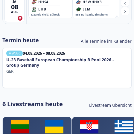
‹
SA
HHS4
HSV/HHK3
HD
08
›
LUB
ELM
GB
AUG
Lizards Field, Lübeck
EBE-Ballpark, Elmshorn
Sportplatz
8
Termin heute
Alle Termine im Kalender
04.08.2026 – 08.08.2026
WBSC
U-23 Baseball European Championship B Pool 2026 -
Group Germany
GER
6 Livestreams heute
Livestream Übersicht