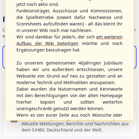
jetzt noch aktiv sind.
Funktionsträger, Ausschüsse und Kommissionen,
Portalbereiche
die Spielbetriebe (soweit dafür Nachweise und
Scoresheets aufzufinden waren) - all das könnt ihr
Übersicht der Verbandsbereiche – wählen Sie einen Einstieg für
in unserer Wiki noch mal nachlesen.
weiterführende Informationen.
Wir sind dankbar für Jede/n, der sich
am weiteren
Aufbau der Wiki beteiligen
möchte und noch
Ergänzungen beizutragen hat.
S/HBV-Shop
Der Onlineshop des S/HBV
Zu unserem gemeinsamen 40jährigen Jubiläum
haben wir uns außerdem entschlossen, unsere
Webseite von Grund auf neu zu gestalten und an
Unser Sport
moderne Technik und Methodiken anzupassen.
Dabei wurden die Nutzernamen und Kennworte
Grundlagen und Hintergründe zu Baseball, Softball
mit den Berechtigungen von der alten Homepage
und Baseball5.
hierher kopiert und sollten weiterhin
uneingeschränkt genutzt werden können.
Wenn es von eurer Seite aus noch Wünsche oder
Berichte und Neuigkeiten
Anregungen geben sollte, könnt ihr uns diese
Aktuelle Meldungen, Berichte und Nachrichten aus
gerne an die Verbandsadresse
info@shbvnet.de
dem S/HBV, Deutschland und der Welt.
schicken.