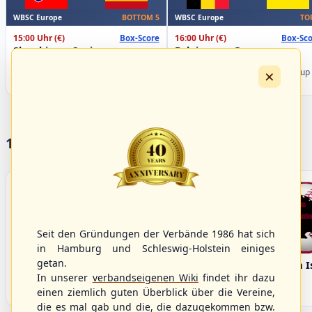
WBSC Europe
WBSC Europe
BOTTOM 5
TO
15:00 Uhr
(€)
16:00 Uhr
(€)
Box-Score
Box-Sco
Slovakia vs. Spain
Belgium vs. Germany
U-23 Baseball European
U-23 Baseball European
×
Championship B Pool 2026 - Group
Championship B Pool 2026 - Group
Spain
Germany
17 Vereine im S/HBV
Seit den Gründungen der Verbände 1986 hat sich
in Hamburg und Schleswig-Holstein einiges
getan.
Bargenstedt
Elmshorn Alligators
Fehmarn I
Beavers
In unserer
verbandseigenen Wiki
findet ihr dazu
einen ziemlich guten Überblick über die Vereine,
die es mal gab und die, die dazugekommen bzw.