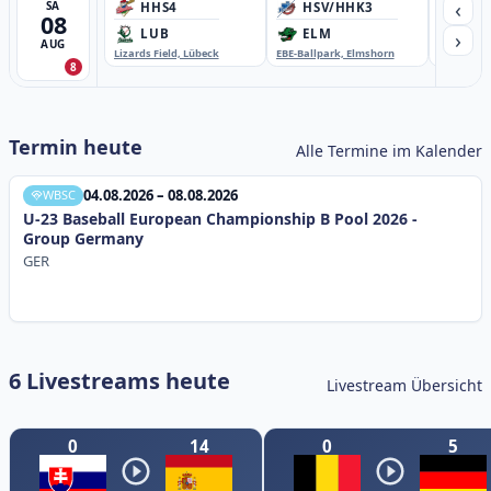
‹
SA
HHS4
HSV/HHK3
HD
08
›
LUB
ELM
GB
AUG
Lizards Field, Lübeck
EBE-Ballpark, Elmshorn
Sportplatz
8
Termin heute
Alle Termine im Kalender
04.08.2026 – 08.08.2026
WBSC
U-23 Baseball European Championship B Pool 2026 -
Group Germany
GER
6 Livestreams heute
Livestream Übersicht
0
14
0
5