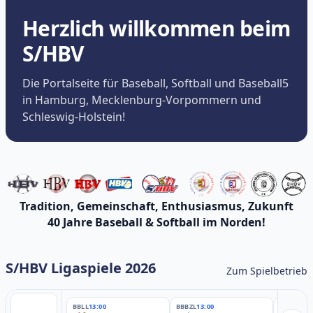
Herzlich willkommen beim
S/HBV
Die Portalseite für Baseball, Softball und Baseball5
in Hamburg, Mecklenburg-Vorpommern und
Schleswig-Holstein!
Tradition, Gemeinschaft, Enthusiasmus, Zukunft
40 Jahre Baseball & Softball im Norden!
S/HBV Ligaspiele 2026
Zum Spielbetrieb
BBLL
13:00
BBBZL
13:00
BBBZL
13: