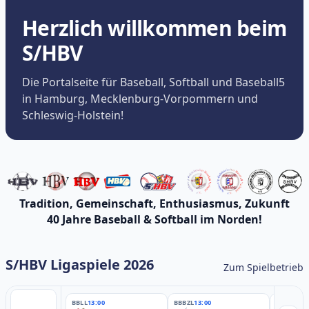
Herzlich willkommen beim
S/HBV
Die Portalseite für Baseball, Softball und Baseball5
in Hamburg, Mecklenburg-Vorpommern und
Schleswig-Holstein!
Tradition, Gemeinschaft, Enthusiasmus, Zukunft
40 Jahre Baseball & Softball im Norden!
S/HBV Ligaspiele 2026
Zum Spielbetrieb
BBLL
13:00
BBBZL
13:00
BBBZL
13: