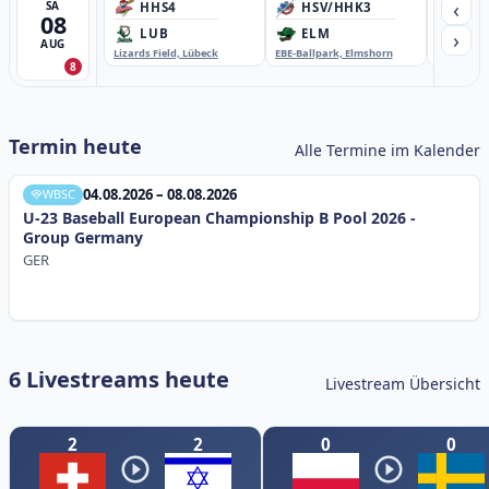
‹
SA
HHS4
HSV/HHK3
HD
08
›
LUB
ELM
GB
AUG
Lizards Field, Lübeck
EBE-Ballpark, Elmshorn
Sportplatz
8
Termin heute
Alle Termine im Kalender
04.08.2026 – 08.08.2026
WBSC
U-23 Baseball European Championship B Pool 2026 -
Group Germany
GER
6 Livestreams heute
Livestream Übersicht
2
2
0
0