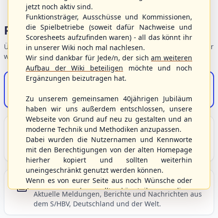
jetzt noch aktiv sind.
Funktionsträger, Ausschüsse und Kommissionen,
Portalbereiche
die Spielbetriebe (soweit dafür Nachweise und
Scoresheets aufzufinden waren) - all das könnt ihr
Übersicht der Verbandsbereiche – wählen Sie einen Einstieg für
in unserer Wiki noch mal nachlesen.
weiterführende Informationen.
Wir sind dankbar für Jede/n, der sich
am weiteren
Aufbau der Wiki beteiligen
möchte und noch
Ergänzungen beizutragen hat.
S/HBV-Shop
Der Onlineshop des S/HBV
Zu unserem gemeinsamen 40jährigen Jubiläum
haben wir uns außerdem entschlossen, unsere
Webseite von Grund auf neu zu gestalten und an
Unser Sport
moderne Technik und Methodiken anzupassen.
Dabei wurden die Nutzernamen und Kennworte
Grundlagen und Hintergründe zu Baseball, Softball
mit den Berechtigungen von der alten Homepage
und Baseball5.
hierher kopiert und sollten weiterhin
uneingeschränkt genutzt werden können.
Wenn es von eurer Seite aus noch Wünsche oder
Berichte und Neuigkeiten
Anregungen geben sollte, könnt ihr uns diese
Aktuelle Meldungen, Berichte und Nachrichten aus
gerne an die Verbandsadresse
info@shbvnet.de
dem S/HBV, Deutschland und der Welt.
schicken.