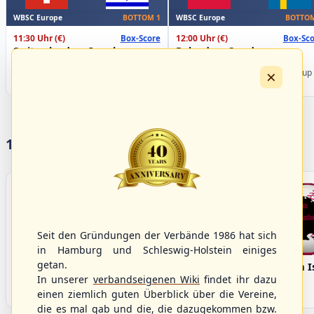
WBSC Europe
WBSC Europe
BOTTOM 1
BOTTOM
11:30 Uhr
(€)
12:00 Uhr
(€)
Box-Score
Box-Sco
Switzerland vs. Israel
Poland vs. Sweden
U-23 Baseball European
U-23 Baseball European
×
Championship B Pool 2026 - Group
Championship B Pool 2026 - Group
Spain
Germany
17 Vereine im S/HBV
Seit den Gründungen der Verbände 1986 hat sich
in Hamburg und Schleswig-Holstein einiges
getan.
Bargenstedt
Elmshorn Alligators
Fehmarn I
Beavers
In unserer
verbandseigenen Wiki
findet ihr dazu
einen ziemlich guten Überblick über die Vereine,
die es mal gab und die, die dazugekommen bzw.