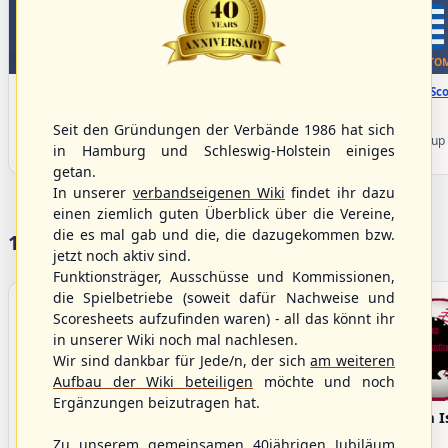
WBSC Europe
WBSC Europe
TOP 5
BOTTOM
08:00 Uhr
(€)
08:00 Uhr
(€)
Box-Score
Box-Sco
Denmark vs. Lithuania
Türkiye vs. Greece
U-23 Baseball European
U-23 Baseball European
Seit den Gründungen der Verbände 1986 hat sich
Championship B Pool 2026 - Group
Championship B Pool 2026 - Group
in Hamburg und Schleswig-Holstein einiges
Germany
Spain
getan.
In unserer
verbandseigenen Wiki
findet ihr dazu
einen ziemlich guten Überblick über die Vereine,
die es mal gab und die, die dazugekommen bzw.
17 Vereine im S/HBV
jetzt noch aktiv sind.
Funktionsträger, Ausschüsse und Kommissionen,
die Spielbetriebe (soweit dafür Nachweise und
Scoresheets aufzufinden waren) - all das könnt ihr
in unserer Wiki noch mal nachlesen.
Wir sind dankbar für Jede/n, der sich
am weiteren
Aufbau der Wiki beteiligen
möchte und noch
Ergänzungen beizutragen hat.
Bargenstedt
Elmshorn Alligators
Fehmarn I
Beavers
Zu unserem gemeinsamen 40jährigen Jubiläum