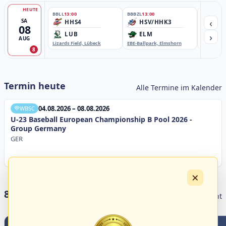
HEUTE
BBLL
13:00
BBBZL
13:00
BBBZL
13:
‹
SA
HHS4
HSV/HHK3
HD
08
›
LUB
ELM
GB
AUG
Lizards Field, Lübeck
EBE-Ballpark, Elmshorn
Sportplatz
8
Termin heute
Alle Termine im Kalender
04.08.2026 – 08.08.2026
WBSC
U-23 Baseball European Championship B Pool 2026 -
Group Germany
GER
×
8 Livestreams heute
Livestream Übersicht
2
0
0
5