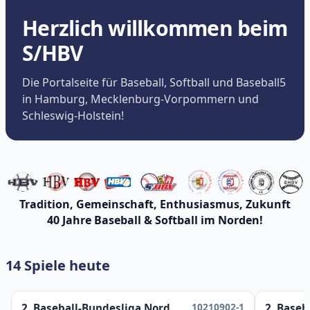
Herzlich willkommen beim
S/HBV
Die Portalseite für Baseball, Softball und Baseball5
in Hamburg, Mecklenburg-Vorpommern und
Schleswig-Holstein!
Tradition, Gemeinschaft, Enthusiasmus, Zukunft
40 Jahre Baseball & Softball im Norden!
14 Spiele heute
10210902-1
2. Baseball-Bundesliga Nord
2. Baseb