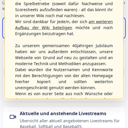
Übersicht der Verbandsbereiche – wählen Sie einen Einstieg für
die Spielbetriebe (soweit dafür Nachweise und
weiterführende Informationen.
Scoresheets aufzufinden waren) - all das könnt ihr
in unserer Wiki noch mal nachlesen.
Wir sind dankbar für Jede/n, der sich
am weiteren
S/HBV-Shop
Aufbau der Wiki beteiligen
möchte und noch
Der Onlineshop des S/HBV
Ergänzungen beizutragen hat.
Zu unserem gemeinsamen 40jährigen Jubiläum
Unser Sport
haben wir uns außerdem entschlossen, unsere
Webseite von Grund auf neu zu gestalten und an
Grundlagen und Hintergründe zu Baseball, Softball
moderne Technik und Methodiken anzupassen.
und Baseball5.
Dabei wurden die Nutzernamen und Kennworte
mit den Berechtigungen von der alten Homepage
hierher kopiert und sollten weiterhin
Berichte und Neuigkeiten
uneingeschränkt genutzt werden können.
Aktuelle Meldungen, Berichte und Nachrichten aus
Wenn es von eurer Seite aus noch Wünsche oder
dem S/HBV, Deutschland und der Welt.
Anregungen geben sollte, könnt ihr uns diese
gerne an die Verbandsadresse
info@shbvnet.de
schicken.
Aktuelle und anstehende Livestreams
Übersicht aller aktuell angebotenen Livestreams für
Baseball, Softball und Baseball5.