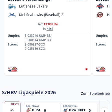
Lütjensee Lakers
Ha
Kiel Seahawks (Baseball) 2
Ha
seit
13:00 Uhr
in
Kiel
Umpire:
B-033740-UMP-BB
Umpire:
B-000614-UMP-BB
Scorer:
B-086327-SCO
Scorer:
C-085639-SCO
S/HBV Ligaspiele 2026
Zum Spielbetrieb
HEUTE
BBLL
FINAL
BBBZL
FINAL
BBBZL
FIN
‹
0
0
SA
HHS4
HSV/HHK3
HD