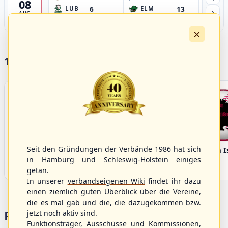
08
6
13
›
LUB
ELM
GB
AUG
8
×
17 Vereine im S/HBV
Seit den Gründungen der Verbände 1986 hat sich
Bargenstedt
Elmshorn Alligators
Fehmarn I
Beavers
in Hamburg und Schleswig-Holstein einiges
getan.
In unserer
verbandseigenen Wiki
findet ihr dazu
einen ziemlich guten Überblick über die Vereine,
die es mal gab und die, die dazugekommen bzw.
Portalbereiche
jetzt noch aktiv sind.
Funktionsträger, Ausschüsse und Kommissionen,