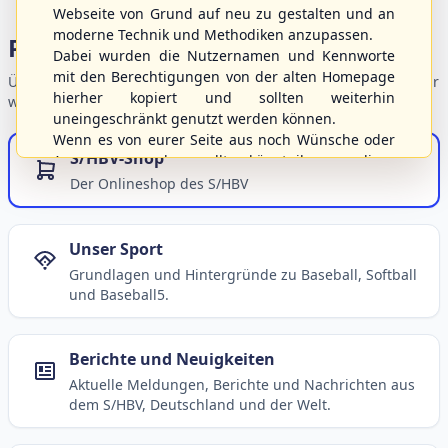
Webseite von Grund auf neu zu gestalten und an
moderne Technik und Methodiken anzupassen.
Portalbereiche
Dabei wurden die Nutzernamen und Kennworte
mit den Berechtigungen von der alten Homepage
Übersicht der Verbandsbereiche – wählen Sie einen Einstieg für
hierher kopiert und sollten weiterhin
weiterführende Informationen.
uneingeschränkt genutzt werden können.
Wenn es von eurer Seite aus noch Wünsche oder
S/HBV-Shop
Anregungen geben sollte, könnt ihr uns diese
gerne an die Verbandsadresse
info@shbvnet.de
Der Onlineshop des S/HBV
schicken.
Unser Sport
Grundlagen und Hintergründe zu Baseball, Softball
und Baseball5.
Berichte und Neuigkeiten
Aktuelle Meldungen, Berichte und Nachrichten aus
dem S/HBV, Deutschland und der Welt.