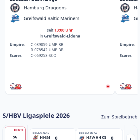
Hamburg Dragoons
Ha
Greifswald Baltic Mariners
Gr
seit
13:00 Uhr
in
Greifswald-Eldena
Umpire:
C-089059-UMP-BB
Umpire:
B-078542-UMP-BB
Scorer:
C-069253-SCO
Scorer:
S/HBV Ligaspiele 2026
Zum Spielbetrieb
HEUTE
BBLL
FINAL
BBBZL
FINAL
BBBZL
13:
‹
0
0
SA
HHS4
HSV/HHK3
HD