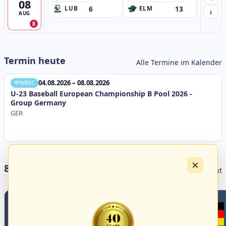
08
6
13
›
LUB
ELM
GB
AUG
8
Termin heute
Alle Termine im Kalender
04.08.2026 – 08.08.2026
WBSC
U-23 Baseball European Championship B Pool 2026 -
Group Germany
GER
×
8 Livestreams heute
Livestream Übersicht
14
3
1
3