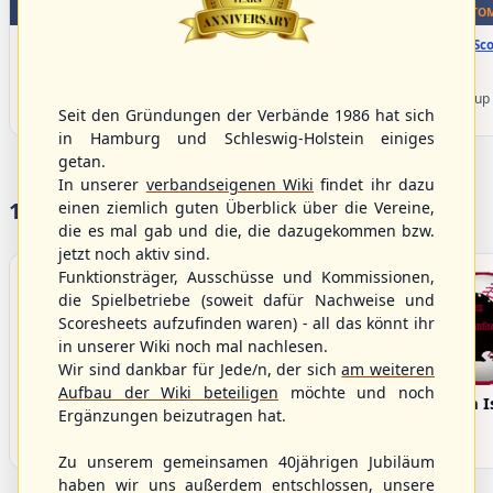
WBSC Europe
WBSC Europe
TOP 5
BOTTOM
15:40 Uhr
(€)
16:00 Uhr
(€)
Box-Score
Box-Sco
Spain vs. Israel
Sweden vs. Germany
U-23 Baseball European
U-23 Baseball European
Championship B Pool 2026 - Group
Championship B Pool 2026 - Group
Seit den Gründungen der Verbände 1986 hat sich
Spain
Germany
in Hamburg und Schleswig-Holstein einiges
getan.
In unserer
verbandseigenen Wiki
findet ihr dazu
17 Vereine im S/HBV
einen ziemlich guten Überblick über die Vereine,
die es mal gab und die, die dazugekommen bzw.
jetzt noch aktiv sind.
Funktionsträger, Ausschüsse und Kommissionen,
die Spielbetriebe (soweit dafür Nachweise und
Scoresheets aufzufinden waren) - all das könnt ihr
in unserer Wiki noch mal nachlesen.
Wir sind dankbar für Jede/n, der sich
am weiteren
Aufbau der Wiki beteiligen
möchte und noch
Bargenstedt
Elmshorn Alligators
Fehmarn I
Ergänzungen beizutragen hat.
Beavers
Zu unserem gemeinsamen 40jährigen Jubiläum
haben wir uns außerdem entschlossen, unsere