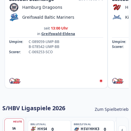
Hamburg Dragoons
Ho
Greifswald Baltic Mariners
Ki
seit
13:00 Uhr
in
Greifswald-Eldena
Umpire:
C-089059-UMP-BB
Umpire:
B-078542-UMP-BB
Scorer:
Scorer:
C-069253-SCO
S/HBV Ligaspiele 2026
Zum Spielbetrieb
HEUTE
BBLL
FINAL
BBBZL
FINAL
BBBZL
13:
‹
0
0
SA
HHS4
HSV/HHK3
HD