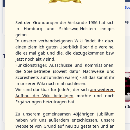
WBSC Europe
TOP 1
16:00 Uhr
(€)
Box-Sco
15:40 Uhr
(€)
Box-Score
Sweden vs. Germany
Spain vs. Israel
U-23 Baseball European
U-23 Baseball European
Championship B Pool 2026 - Group
Seit den Gründungen der Verbände 1986 hat sich
Championship B Pool 2026 - Group
Germany
in Hamburg und Schleswig-Holstein einiges
Spain
getan.
In unserer
verbandseigenen Wiki
findet ihr dazu
einen ziemlich guten Überblick über die Vereine,
die es mal gab und die, die dazugekommen bzw.
17 Vereine im S/HBV
jetzt noch aktiv sind.
Funktionsträger, Ausschüsse und Kommissionen,
die Spielbetriebe (soweit dafür Nachweise und
Scoresheets aufzufinden waren) - all das könnt ihr
in unserer Wiki noch mal nachlesen.
Wir sind dankbar für Jede/n, der sich
am weiteren
Aufbau der Wiki beteiligen
möchte und noch
Ergänzungen beizutragen hat.
Bargenstedt
Elmshorn Alligators
Fehmarn I
Beavers
Zu unserem gemeinsamen 40jährigen Jubiläum
haben wir uns außerdem entschlossen, unsere
Webseite von Grund auf neu zu gestalten und an