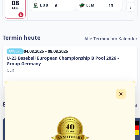
08
6
13
›
LUB
ELM
GB
AUG
8
Termin heute
Alle Termine im Kalender
04.08.2026 – 08.08.2026
WBSC
U-23 Baseball European Championship B Pool 2026 -
Group Germany
GER
×
8 Livestreams heute
Livestream Übersicht
0
0
WBSC Europe